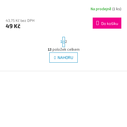
Na prodejně
(1 ks)
43,75 Kč bez DPH
Do košíku
49 Kč
S
1
2
t
r
13
položek celkem
O
á
v
NAHORU
n
l
k
á
o
v
Z
d
á
a
á
n
c
p
í
í
a
p
t
r
í
v
k
y
v