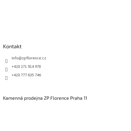
ý
p
i
s
u
Kontakt
info
@
zpflorence.cz
+420 271 914 978
+420 777 635 746
Kamenná prodejna ZP Florence Praha 11