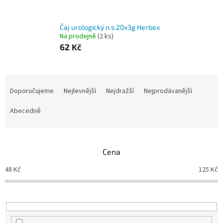
Čaj urologický n.s.20x3g Herbex
Na prodejně
(2 ks)
62 Kč
Ř
a
Doporučujeme
Nejlevnější
Nejdražší
Nejprodávanější
z
e
Abecedně
n
í
p
Cena
r
o
48
Kč
125
Kč
d
u
k
t
ů