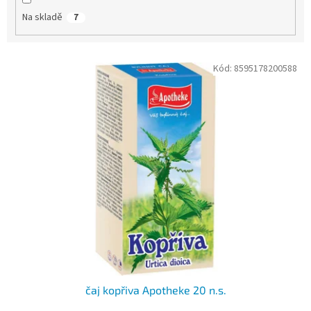
Na skladě
7
V
Kód:
8595178200588
ý
p
i
s
p
r
o
d
u
k
t
ů
čaj kopřiva Apotheke 20 n.s.