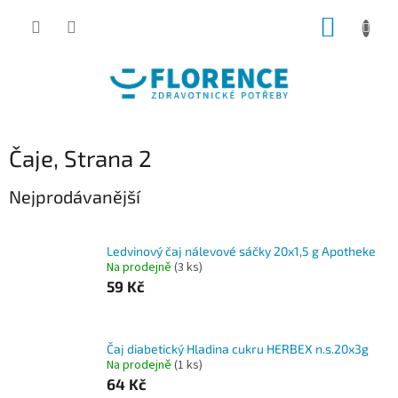
Přejít
NÁKUP
na
obsah
KOŠÍK
Čaje
, Strana 2
Nejprodávanější
Ledvinový čaj nálevové sáčky 20x1,5 g Apotheke
Na prodejně
(3 ks)
59 Kč
Čaj diabetický Hladina cukru HERBEX n.s.20x3g
Na prodejně
(1 ks)
64 Kč