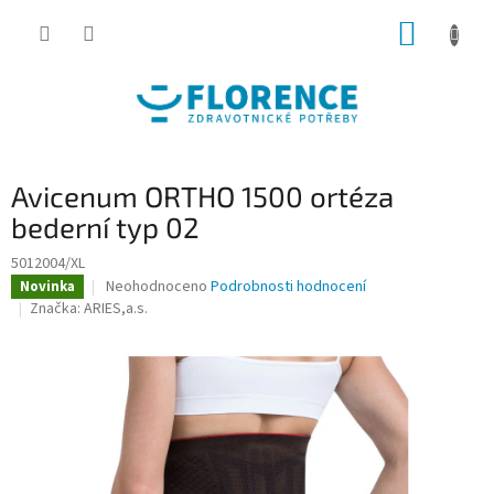
Přejít
NÁKUP
na
obsah
KOŠÍK
Avicenum ORTHO 1500 ortéza
bederní typ 02
5012004/XL
Průměrné
Neohodnoceno
Podrobnosti hodnocení
Novinka
hodnocení
Značka:
ARIES,a.s.
produktu
je
0,0
z
5
hvězdiček.