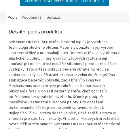
ZOBRAZIT VŠECHNY SOUVISEJÍCÍ PRODUKTY
Popis
Podobné (8)
Diskuze
Detailní popis produktu
Avicenum ORTHO 1500 ortéza bederní typ 02 je vyrobena
technologií plochého pletení. Materiály použité na její výrobu
jsou nedráždivé a neobsahují latex. Bederní ortéza je vyrobena z
elastického úpletu, integrovaných zádových výztuží a její
součástí je i odnímatelná masážní silikonová pelota s masážními
výstupky. Tato ortéza pokrývá bederní obratle. Vpředu se
zapíná na suchý zip. Při uzavření pásu je velmi dobře zajištěna
stabilizace bederních obratlů, zad a břišního svalstva.
Mechanizmus účinku ortézy je založen na kompresivním
působení a fixaci v oblasti bederní páteře, čímž dochází k
potřebnému terapeutickému efektu. Účinek je podpořen
masážními vlastnostmi silikonové peloty. Pro dosažení
požadovaného účinku je nutné zvolit správnou velikost.
Nejlepšího účinku ortéza dosahuje při fyzické zátěži. Ortéza je
vhodná i pro sportovní aktivity. Při delších klidových přestávkách
byste měli ortézu sundat. Avicenum ORTHO 1500 ortéza bederní