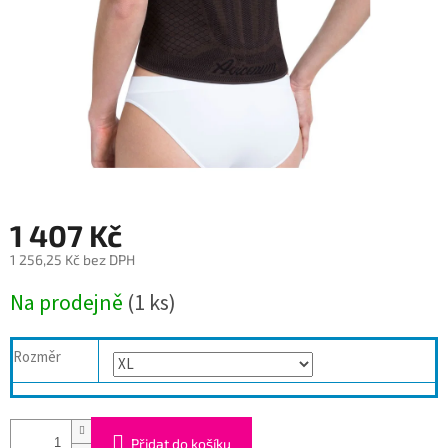
1 407 Kč
1 256,25 Kč bez DPH
Měrná
Na prodejně
(1 ks)
cena:
Rozměr
Přidat do košíku