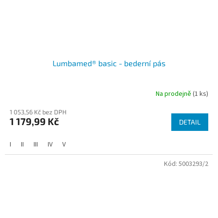
Lumbamed® basic - bederní pás
Na prodejně
(1 ks)
1 053,56 Kč bez DPH
1 179,99 Kč
DETAIL
I
II
III
IV
V
Kód:
5003293/2