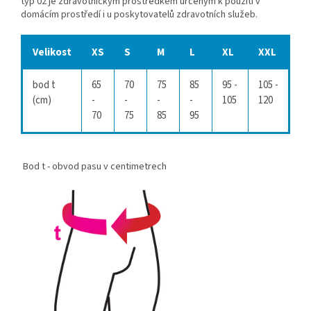
typ 02 je zdravotnickým prostředkem určeným k použití v
domácím prostředí i u poskytovatelů zdravotních služeb.
Velikost
XS
S
M
L
XL
XXL
bod t
65
70
75
85
95 -
105 -
(cm)
-
-
-
-
105
120
70
75
85
95
Bod t - obvod pasu v centimetrech