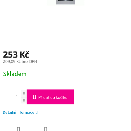
253 Kč
209,09 Kč bez DPH
Měrná
Skladem
cena:
Přidat do košíku
Detailní informace