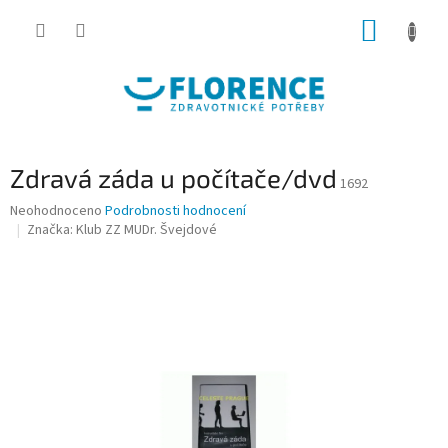
Přejít
NÁKUP
na
obsah
KOŠÍK
Zdravá záda u počítače/dvd
1692
Průměrné
Neohodnoceno
Podrobnosti hodnocení
hodnocení
Značka:
Klub ZZ MUDr. Švejdové
produktu
je
0,0
z
5
hvězdiček.