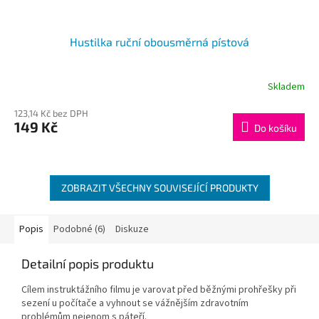
Hustilka ruční obousměrná pístová
Skladem
123,14 Kč bez DPH
149 Kč
Do košíku
ZOBRAZIT VŠECHNY SOUVISEJÍCÍ PRODUKTY
Popis
Podobné (6)
Diskuze
Detailní popis produktu
Cílem instruktážního filmu je varovat před běžnými prohřešky při
sezení u počítače a vyhnout se vážnějším zdravotním
problémům nejenom s páteří.