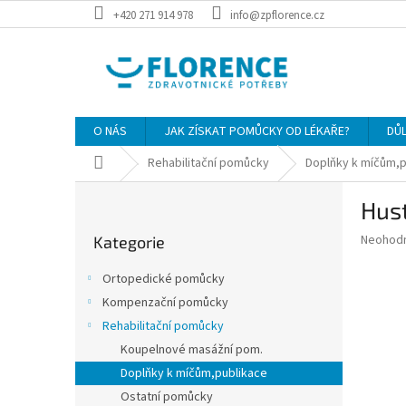
Přejít
+420 271 914 978
info@zpflorence.cz
na
obsah
O NÁS
JAK ZÍSKAT POMŮCKY OD LÉKAŘE?
DŮ
Domů
Rehabilitační pomůcky
Doplňky k míčům,p
P
Hust
o
Přeskočit
s
Průměr
Neohod
Kategorie
kategorie
t
hodnoce
r
produkt
Ortopedické pomůcky
a
je
Kompenzační pomůcky
0,0
n
z
Rehabilitační pomůcky
n
5
í
Koupelnové masážní pom.
hvězdič
p
Doplňky k míčům,publikace
a
Ostatní pomůcky