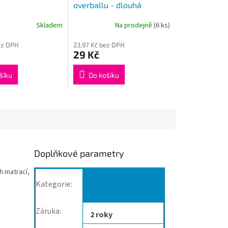
overballu - dlouhá
Skladem
Na prodejně
(6 ks)
ez DPH
23,97 Kč bez DPH
29 Kč
šíku
Do košíku
Doplňkové parametry
h matrací,
Doplňky k
Kategorie
:
míčům,publikace
Záruka
:
2 roky