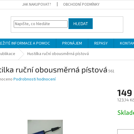
JAK NAKUPOVAT?
OBCHODNÍ PODMÍNKY
HLEDAT
LEŽITÉ INFORMACE A POMOC
PRONÁJEM
REPASY
KONTA
ublikace
Hustilka ruční obousměrná pístová
ilka ruční obousměrná pístová
561
né
noceno
Podrobnosti hodnocení
ní
149
u
123,14 K
Měrná
Skla
cena:
ek.