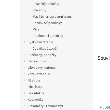
n
Balanční podložky
e
Iplikátory
l
Masážní, akupresurní pom.
Posilovací pomůcky
Míče
Polohovací pomůcky
Kyslíková terapie
Doplňkové zboží
Punčochy, ponožky
Souvi
Péče o nohy
Obvazový materiál
Zdravotní obuv
Nástroje
Inhalátory
Desinfekce
Kosmetika
Tlakoměry (Tonometry)
Publi