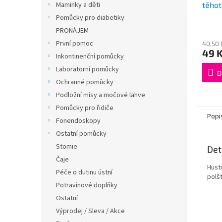
těho
Maminky a děti
Pomůcky pro diabetiky
PRONÁJEM
První pomoc
40,50 
49 
Inkontinenční pomůcky
Laboratorní pomůcky
D
Ochranné pomůcky
Podložní mísy a močové lahve
Pomůcky pro řidiče
Popi
Fonendoskopy
Ostatní pomůcky
Stomie
Det
Čaje
Hust
Péče o dutinu ústní
polšt
Potravinové doplňky
Ostatní
Výprodej / Sleva / Akce