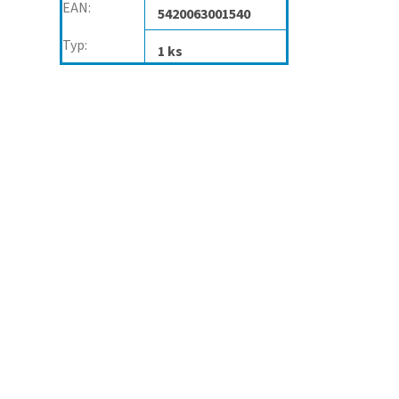
EAN
:
5420063001540
Typ
:
1 ks