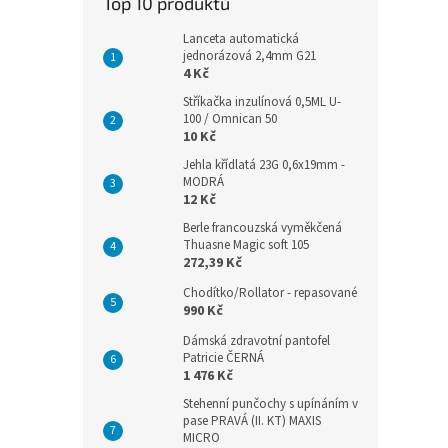
Top 10 produktů
Lanceta automatická
jednorázová 2,4mm G21
4 Kč
Stříkačka inzulínová 0,5ML U-
100 / Omnican 50
10 Kč
Jehla křídlatá 23G 0,6x19mm -
MODRÁ
12 Kč
Berle francouzská vyměkčená
Thuasne Magic soft 105
272,39 Kč
Chodítko/Rollator - repasované
990 Kč
Dámská zdravotní pantofel
Patricie ČERNÁ
1 476 Kč
Stehenní punčochy s upínáním v
pase PRAVÁ (II. KT) MAXIS
MICRO