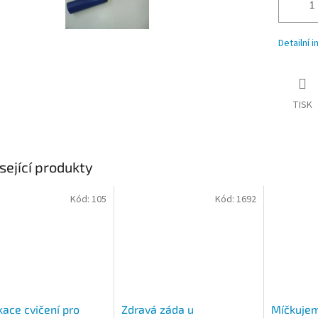
Detailní 
TISK
sející produkty
Kód:
105
Kód:
1692
kace cvičení pro
Zdravá záda u
Míčkujem