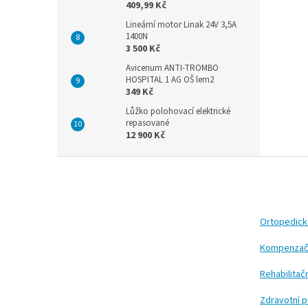
409,99 Kč
Lineární motor Linak 24V 3,5A
1400N
3 500 Kč
Avicenum ANTI-TROMBO
HOSPITAL 1 AG OŠ lem2
349 Kč
Lůžko polohovací elektrické
repasované
12 900 Kč
Z
á
p
a
t
Ortopedic
í
Kompenzač
Rehabilita
Zdravotní 