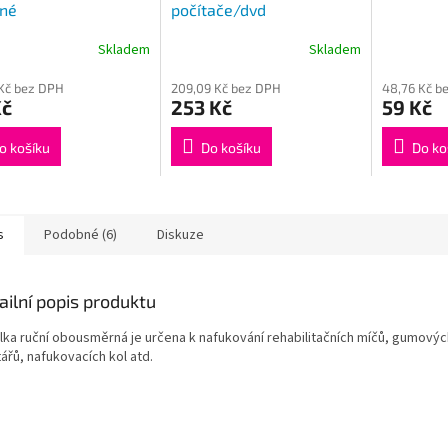
tné
počítače/dvd
Skladem
Skladem
Kč bez DPH
209,09 Kč bez DPH
48,76 Kč b
Kč
253 Kč
59 Kč
o košíku
Do košíku
Do ko
s
Podobné (6)
Diskuze
ailní popis produktu
ilka ruční obousměrná je určena k nafukování rehabilitačních míčů, gumovýc
ářů, nafukovacích kol atd.