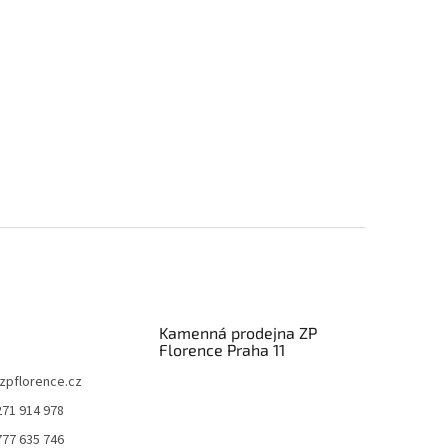
Kamenná prodejna ZP
Florence Praha 11
zpflorence.cz
271 914 978
777 635 746