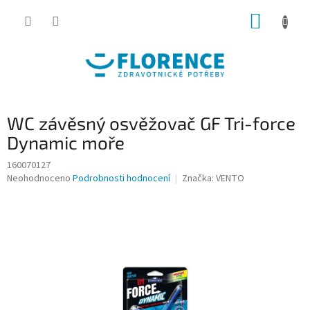
Přejít
NÁKUP
na
obsah
KOŠÍK
WC závěsný osvěžovač GF Tri-force
Dynamic moře
160070127
Průměrné
Neohodnoceno
Podrobnosti hodnocení
Značka:
VENTO
hodnocení
produktu
je
0,0
z
5
hvězdiček.