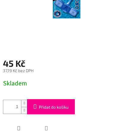
45 Kč
37,19 Kč bez DPH
Měrná
Skladem
cena:
Přidat do košíku