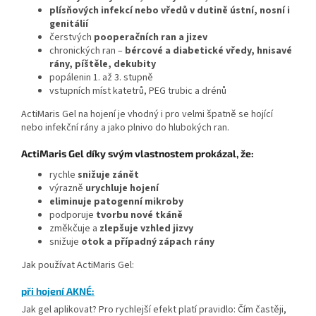
plísňových infekcí nebo vředů v dutině ústní, nosní i
genitálií
čerstvých
pooperačních ran a jizev
chronických ran –
bércové a diabetické vředy, hnisavé
rány, píštěle, dekubity
popálenin 1. až 3. stupně
vstupních míst katetrů, PEG trubic a drénů
ActiMaris Gel na hojení je vhodný i pro velmi špatně se hojící
nebo infekční rány a jako plnivo do hlubokých ran.
ActiMaris Gel díky svým vlastnostem prokázal, že:
rychle
snižuje zánět
výrazně
urychluje hojení
eliminuje patogenní mikroby
podporuje
tvorbu nové tkáně
změkčuje a
zlepšuje vzhled jizvy
snižuje
otok a případný zápach rány
Jak používat ActiMaris Gel:
při hojení AKNÉ:
Jak gel aplikovat? Pro rychlejší efekt platí pravidlo: Čím častěji,