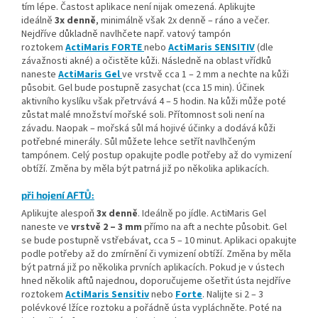
tím lépe. Častost aplikace není nijak omezená. Aplikujte
ideálně
3x denně
, minimálně však 2x denně – ráno a večer.
Nejdříve důkladně navlhčete např. vatový tampón
roztokem
ActiMaris FORTE
nebo
ActiMaris SENSITIV
(dle
závažnosti akné) a očistěte kůži. Následně na oblast vřídků
naneste
ActiMaris Gel
ve vrstvě cca 1 – 2 mm a nechte na kůži
působit. Gel bude postupně zasychat (cca 15 min). Účinek
aktivního kyslíku však přetrvává 4 – 5 hodin. Na kůži může poté
zůstat malé množství mořské soli. Přítomnost soli není na
závadu. Naopak – mořská
sůl má hojivé účinky a dodává kůži
potřebné minerály. Sůl můžete lehce setřít navlhčeným
tampónem. Celý postup opakujte podle potřeby až do vymizení
obtíží. Změna by měla být patrná již po několika aplikacích.
při hojení AFTŮ:
Aplikujte alespoň
3x denně
. Ideálně po jídle. ActiMaris Gel
naneste ve
vrstvě 2 – 3 mm
přímo na aft a nechte působit. Gel
se bude postupně vstřebávat, cca 5 – 10 minut. Aplikaci opakujte
podle potřeby až do zmírnění či vymizení obtíží. Změna by měla
být patrná již po několika prvních aplikacích. Pokud je v ústech
hned několik aftů najednou, doporučujeme ošetřit ústa nejdříve
roztokem
ActiMaris Sensitiv
nebo
Forte
. Nalijte si 2 – 3
polévkové lžíce roztoku a pořádně ústa vypláchněte. Poté na