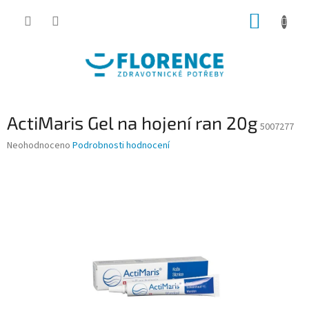
Přejít
NÁKUP
na
obsah
KOŠÍK
ActiMaris Gel na hojení ran 20g
5007277
Průměrné
Neohodnoceno
Podrobnosti hodnocení
hodnocení
produktu
je
0,0
z
5
hvězdiček.