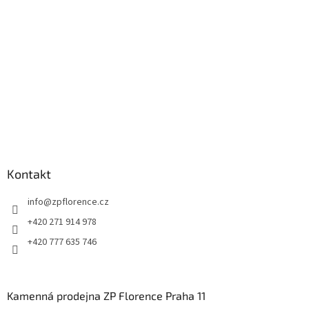
í
Kontakt
info
@
zpflorence.cz
+420 271 914 978
+420 777 635 746
Kamenná prodejna ZP Florence Praha 11