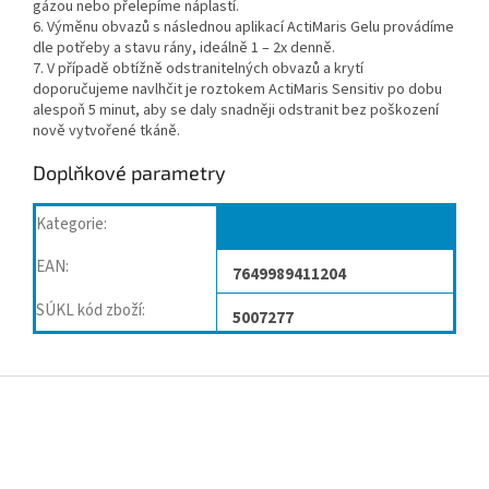
gázou nebo přelepíme náplastí.
6. Výměnu obvazů s následnou aplikací ActiMaris Gelu provádíme
dle potřeby a stavu rány, ideálně 1 – 2x denně.
7. V případě obtížně odstranitelných obvazů a krytí
doporučujeme navlhčit je roztokem ActiMaris Sensitiv po dobu
alespoň 5 minut, aby se daly snadněji odstranit bez poškození
nově vytvořené tkáně.
Doplňkové parametry
Kategorie
:
Desinfekce kůže
EAN
:
7649989411204
SÚKL kód zboží
:
5007277
Z
á
p
a
t