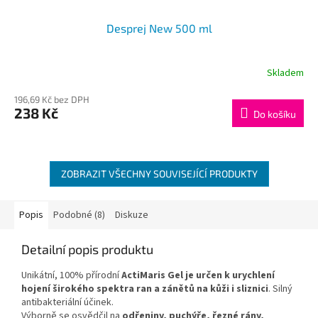
Desprej New 500 ml
Skladem
196,69 Kč bez DPH
238 Kč
Do košíku
ZOBRAZIT VŠECHNY SOUVISEJÍCÍ PRODUKTY
Popis
Podobné (8)
Diskuze
Detailní popis produktu
Unikátní, 100% přírodní
ActiMaris Gel
je určen k
urychlení
hojení širokého spektra ran a zánětů na kůži i sliznici
. Silný
antibakteriální účinek.
Výborně se osvědčil na
odřeniny, puchýře, řezné rány,