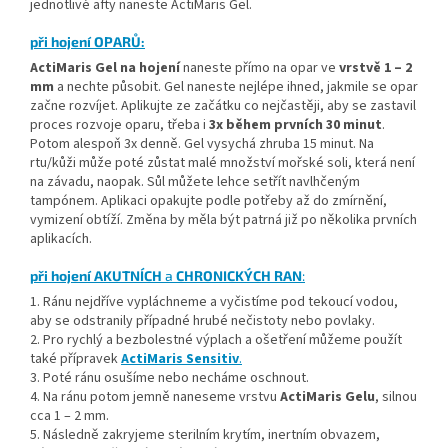
jednotlivé afty naneste ActiMaris Gel.
při hojení OPARŮ:
ActiMaris Gel
na hojení
naneste přímo na opar ve
vrstvě 1 – 2
mm
a nechte působit. Gel naneste nejlépe ihned, jakmile se opar
začne rozvíjet. Aplikujte ze začátku co nejčastěji, aby se zastavil
proces rozvoje oparu, třeba i
3x během prvních 30 minut
.
Potom alespoň 3x denně. Gel vysychá zhruba 15 minut. Na
rtu/kůži může poté zůstat malé množství mořské soli, která není
na závadu, naopak. Sůl můžete lehce setřít navlhčeným
tampónem. Aplikaci opakujte podle potřeby až do zmírnění,
vymizení obtíží. Změna by měla být patrná již po několika prvních
aplikacích.
při hojení
AKUTNÍCH
a
CHRONICKÝCH RAN
:
1. Ránu nejdříve vypláchneme a vyčistíme pod tekoucí vodou,
aby se odstranily případné hrubé nečistoty nebo povlaky.
2. Pro rychlý a bezbolestné výplach a ošetření můžeme použít
také přípravek
ActiMaris Sensitiv
.
3. Poté ránu osušíme nebo necháme oschnout.
4. Na ránu potom jemně naneseme vrstvu
ActiMaris Gelu
, silnou
cca 1 – 2 mm.
5. Následně zakryjeme sterilním krytím, inertním obvazem,