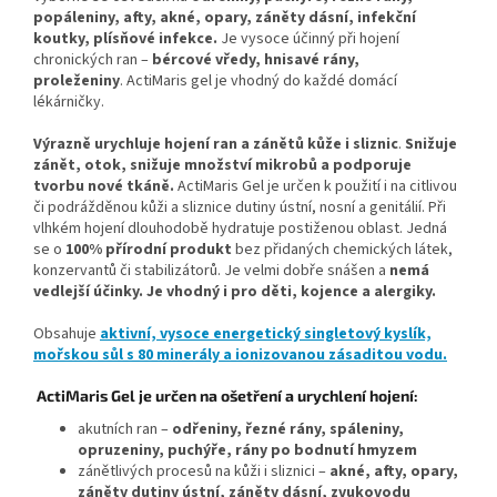
popáleniny, afty, akné, opary, záněty dásní, infekční
koutky, plísňové infekce.
Je vysoce účinný při hojení
chronických ran –
bércové vředy, hnisavé rány,
proleženiny
. ActiMaris gel je vhodný do každé domácí
lékárničky.
Výrazně urychluje hojení ran a zánětů kůže i sliznic
.
Snižuje
zánět, otok, snižuje množství mikrobů a podporuje
tvorbu nové tkáně.
ActiMaris Gel je určen k použití i na citlivou
či podrážděnou kůži a sliznice dutiny ústní, nosní a genitálií. Při
vlhkém hojení dlouhodobě hydratuje postiženou oblast. Jedná
se o
100% přírodní produkt
bez přidaných chemických látek,
konzervantů či stabilizátorů. Je velmi dobře snášen a
nemá
vedlejší účinky. Je vhodný i pro děti, kojence a alergiky.
Obsahuje
aktivní, vysoce energetický singletový kyslík,
mořskou sůl s 80 minerály a ionizovanou zásaditou vodu.
ActiMaris Gel je určen na ošetření a urychlení hojení:
akutních ran –
odřeniny, řezné rány, spáleniny,
opruzeniny, puchýře, rány po bodnutí hmyzem
zánětlivých procesů na kůži i sliznici –
akné, afty, opary,
záněty dutiny ústní, záněty dásní, zvukovodu