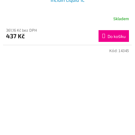
Skladem
361,16 Kč bez DPH
437 Kč
Do košíku
Kód:
14345