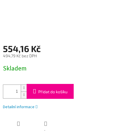
554,16 Kč
494,79 Kč bez DPH
Měrná
Skladem
cena:
Přidat do košíku
Detailní informace