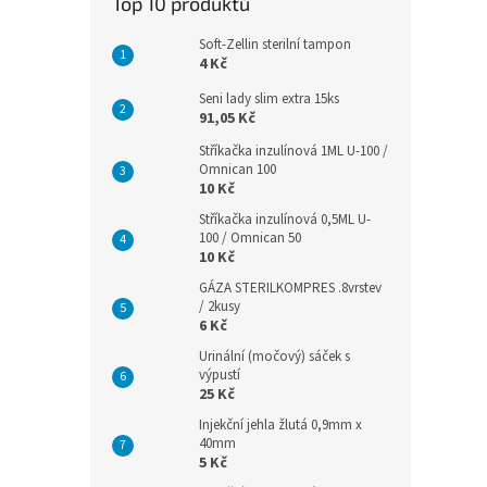
Top 10 produktů
Soft-Zellin sterilní tampon
4 Kč
Seni lady slim extra 15ks
91,05 Kč
Stříkačka inzulínová 1ML U-100 /
Omnican 100
10 Kč
Stříkačka inzulínová 0,5ML U-
100 / Omnican 50
10 Kč
GÁZA STERILKOMPRES .8vrstev
/ 2kusy
6 Kč
Urinální (močový) sáček s
výpustí
25 Kč
Injekční jehla žlutá 0,9mm x
40mm
5 Kč