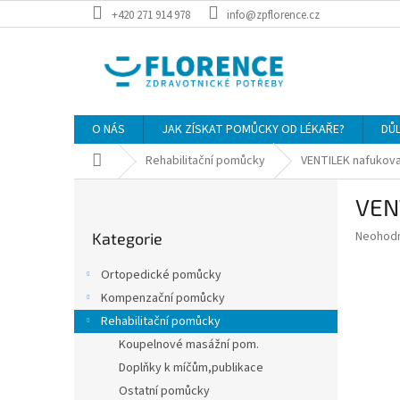
Přejít
+420 271 914 978
info@zpflorence.cz
na
obsah
O NÁS
JAK ZÍSKAT POMŮCKY OD LÉKAŘE?
DŮ
Domů
Rehabilitační pomůcky
VENTILEK nafukova
P
VEN
o
Přeskočit
s
Průměr
Neohod
Kategorie
kategorie
t
hodnoce
r
produkt
Ortopedické pomůcky
a
je
Kompenzační pomůcky
0,0
n
z
Rehabilitační pomůcky
n
5
í
Koupelnové masážní pom.
hvězdič
p
Doplňky k míčům,publikace
a
Ostatní pomůcky