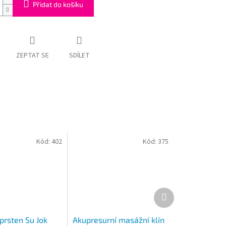
Přidat do košíku
ZEPTAT SE
SDÍLET
Kód:
402
Kód:
375
Další
produkt
prsten Su Jok
Akupresurní masážní klín