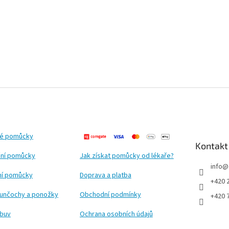
ké pomůcky
Kontakt
ní pomůcky
Jak získat pomůcky od lékaře?
info
@
ční pomůcky
Doprava a platba
+420 
punčochy a ponožky
Obchodní podmínky
+420 
obuv
Ochrana osobních údajů