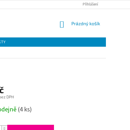
Přihlášení
NÁKUPNÍ
Prázdný košík
KOŠÍK
KTY
č
 bez DPH
odejně
(4 ks)