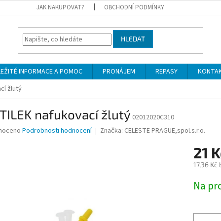
JAK NAKUPOVAT?
OBCHODNÍ PODMÍNKY
HLEDAT
LEŽITÉ INFORMACE A POMOC
PRONÁJEM
REPASY
KONTA
cí žlutý
TILEK nafukovací žlutý
02012020C310
né
noceno
Podrobnosti hodnocení
Značka:
CELESTE PRAGUE,spol.s.r.o.
ní
21 K
u
17,36 Kč
Měrná
Na pr
cena:
ek.