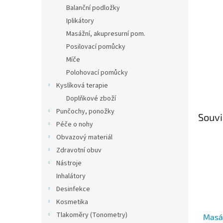
n
Balanční podložky
e
Iplikátory
l
Masážní, akupresurní pom.
Posilovací pomůcky
Míče
Polohovací pomůcky
Kyslíková terapie
Doplňkové zboží
Punčochy, ponožky
Souvi
Péče o nohy
Obvazový materiál
Zdravotní obuv
Nástroje
Inhalátory
Desinfekce
Kosmetika
Tlakoměry (Tonometry)
Masáž