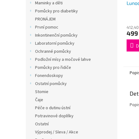
Luno
Maminky a děti
Pomůcky pro diabetiky
PRONÁJEM
První pomoc
412,40
499
Inkontinenční pomůcky
Laboratorní pomůcky
D
Ochranné pomůcky
Podložní mísy a močové lahve
Pomůcky pro řidiče
Popi
Fonendoskopy
Ostatní pomůcky
Stomie
Det
Čaje
Popi
Péče o dutinu ústní
Potravinové doplňky
Ostatní
Výprodej / Sleva / Akce