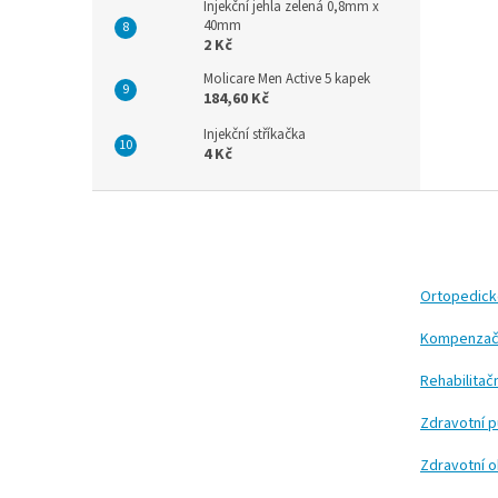
Injekční jehla zelená 0,8mm x
40mm
2 Kč
Molicare Men Active 5 kapek
184,60 Kč
Injekční stříkačka
4 Kč
Z
á
p
a
t
Ortopedic
í
Kompenzač
Rehabilita
Zdravotní 
Zdravotní 