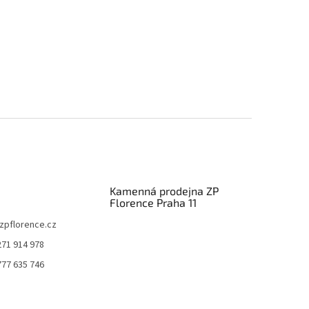
Kamenná prodejna ZP
Florence Praha 11
zpflorence.cz
271 914 978
777 635 746