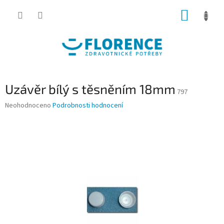
Přejít
NÁKUP
na
obsah
KOŠÍK
Uzávěr bílý s těsněním 18mm
797
Průměrné
Neohodnoceno
Podrobnosti hodnocení
hodnocení
produktu
je
0,0
z
5
hvězdiček.