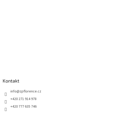
p
a
t
í
Kontakt
info
@
zpflorence.cz
+420 271 914 978
+420 777 635 746