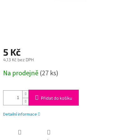
5 Kč
4,13 Kč bez DPH
Měrná
Na prodejně
(27 ks)
cena:
Přidat do košíku
Detailní informace