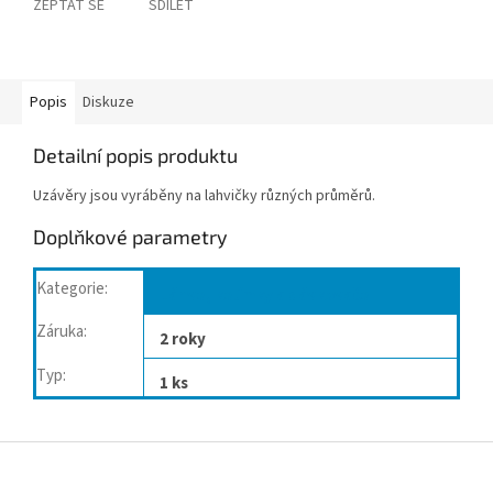
ZEPTAT SE
SDÍLET
Popis
Diskuze
Detailní popis produktu
Uzávěry jsou vyráběny na lahvičky různých průměrů.
Doplňkové parametry
Kategorie
:
Láhve, kelímky a dávkovače
Záruka
:
2 roky
Typ
:
1 ks
Z
á