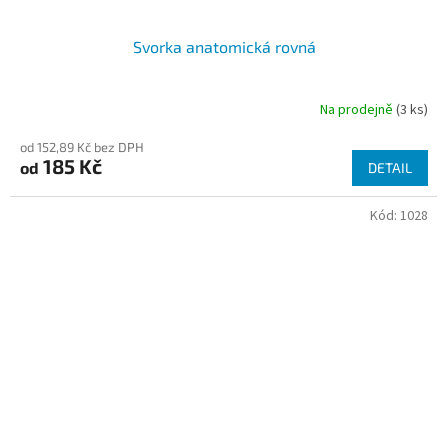
Svorka anatomická rovná
Na prodejně
(3 ks)
od 152,89 Kč bez DPH
185 Kč
od
DETAIL
Kód:
1028