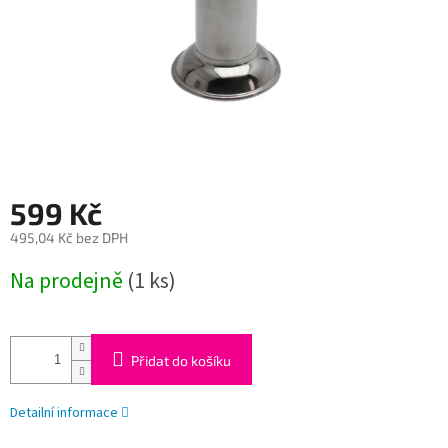
599 Kč
495,04 Kč bez DPH
Měrná
Na prodejně
(1 ks)
cena:
Přidat do košíku
Detailní informace