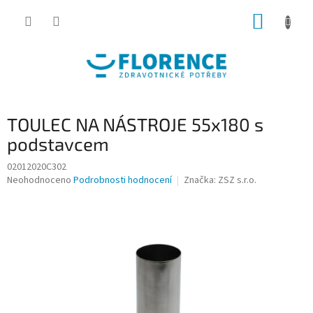
Přejít
NÁKUP
na
obsah
KOŠÍK
TOULEC NA NÁSTROJE 55x180 s
podstavcem
02012020C302
Průměrné
Neohodnoceno
Podrobnosti hodnocení
Značka:
ZSZ s.r.o.
hodnocení
produktu
je
0,0
z
5
hvězdiček.