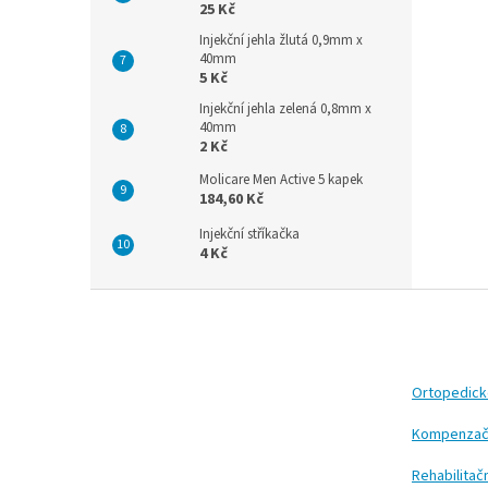
25 Kč
Injekční jehla žlutá 0,9mm x
40mm
5 Kč
Injekční jehla zelená 0,8mm x
40mm
2 Kč
Molicare Men Active 5 kapek
184,60 Kč
Injekční stříkačka
4 Kč
Z
á
p
a
t
Ortopedic
í
Kompenzač
Rehabilita