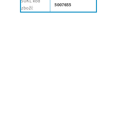
SÚKL kód
5007655
zboží
: