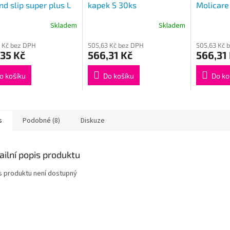
d slip super plus L
kapek S 30ks
Molicare 
S 26ks
Skladem
Skladem
 Kč bez DPH
505,63 Kč bez DPH
505,63 Kč 
35 Kč
566,31 Kč
566,31
o košíku
Do košíku
Do ko
s
Podobné (8)
Diskuze
ailní popis produktu
s produktu není dostupný