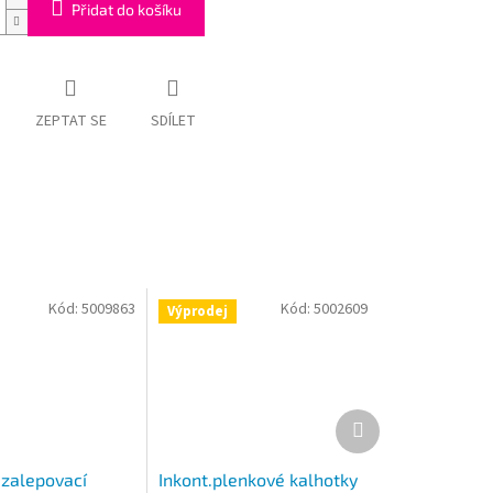
Přidat do košíku
ZEPTAT SE
SDÍLET
Kód:
5009863
Kód:
5002609
Výprodej
Další
produkt
 zalepovací
Inkont.plenkové kalhotky