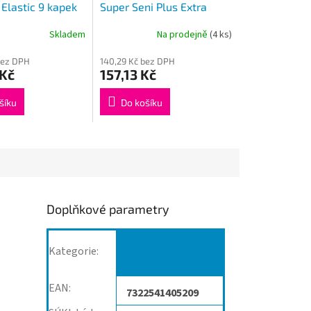
Elastic 9 kapek
Super Seni Plus Extra
Small 10ks
Skladem
Na prodejně
(4 ks)
bez DPH
140,29 Kč bez DPH
 Kč
157,13 Kč
šíku
Do košíku
Doplňkové parametry
Inkontinenční
Kategorie
:
pomůcky
EAN
:
7322541405209