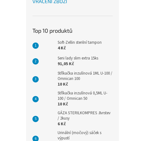
VRÁCENÍ ZBOŽÍ
Top 10 produktů
Soft-Zellin sterilní tampon
4 Kč
Seni lady slim extra 15ks
91,05 Kč
Stříkačka inzulínová 1ML U-100 /
Omnican 100
10 Kč
Stříkačka inzulínová 0,5ML U-
100 / Omnican 50
10 Kč
GÁZA STERILKOMPRES .8vrstev
/ 2kusy
6 Kč
Urinální (močový) sáček s
výpustí