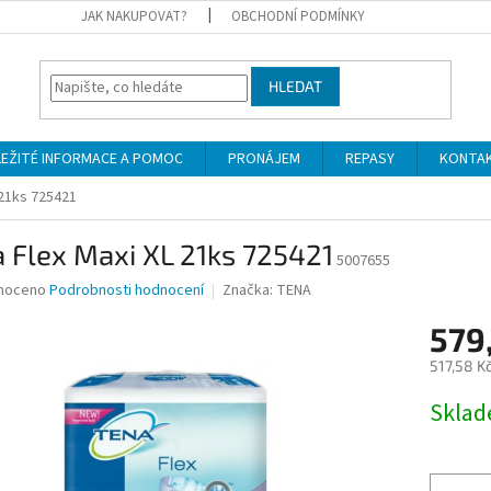
JAK NAKUPOVAT?
OBCHODNÍ PODMÍNKY
HLEDAT
LEŽITÉ INFORMACE A POMOC
PRONÁJEM
REPASY
KONTA
 21ks 725421
 Flex Maxi XL 21ks 725421
5007655
né
noceno
Podrobnosti hodnocení
Značka:
TENA
ní
579
u
517,58 K
Měrná
Skla
cena:
ek.