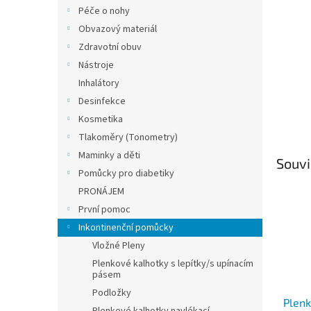
n
Péče o nohy
e
Obvazový materiál
l
Zdravotní obuv
Nástroje
Inhalátory
Desinfekce
Kosmetika
Tlakoměry (Tonometry)
Maminky a děti
Souvi
Pomůcky pro diabetiky
PRONÁJEM
První pomoc
Inkontinenční pomůcky
Vložné Pleny
Plenkové kalhotky s lepítky/s upínacím
pásem
Podložky
Plenk