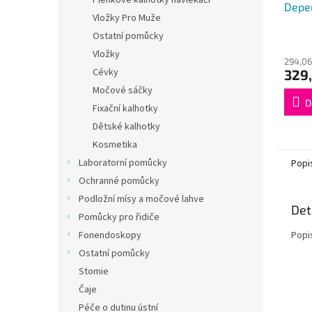
Plenkové kalhotky navlékací
Depen
Vložky Pro Muže
15ks
Ostatní pomůcky
Vložky
294,06
Cévky
329,
Močové sáčky
D
Fixační kalhotky
Dětské kalhotky
Kosmetika
Laboratorní pomůcky
Popi
Ochranné pomůcky
Podložní mísy a močové lahve
Det
Pomůcky pro řidiče
Popi
Fonendoskopy
Ostatní pomůcky
Stomie
Čaje
Péče o dutinu ústní