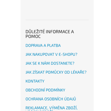
DŮLEŽITÉ INFORMACE A
POMOC
DOPRAVA A PLATBA
JAK NAKUPOVAT V E-SHOPU?
JAK SE K NÁM DOSTANETE?
JAK ZÍSKAT POMŮCKY OD LÉKAŘE?
KONTAKTY
OBCHODNÍ PODMÍNKY
OCHRANA OSOBNÍCH ÚDAJŮ
REKLAMACE, VÝMĚNA ZBOŽÍ,