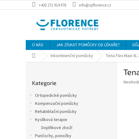
Přejít
+420 271 914 978
info@zpflorence.cz
na
obsah
O NÁS
JAK ZÍSKAT POMŮCKY OD LÉKAŘE?
DŮ
Domů
Inkontinenční pomůcky
Tena Flex Maxi XL
P
Tena
o
Přeskočit
s
Průměr
Neohod
Kategorie
kategorie
t
hodnoce
r
produkt
Ortopedické pomůcky
a
je
Kompenzační pomůcky
0,0
n
z
Rehabilitační pomůcky
n
5
í
Kyslíková terapie
hvězdič
p
Doplňkové zboží
a
Punčochy, ponožky