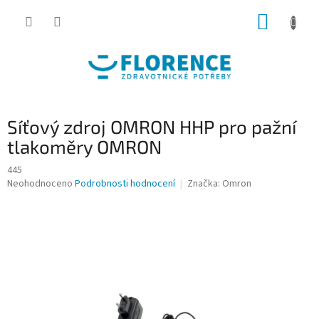
Přejít
NÁKUP
na
obsah
KOŠÍK
Síťový zdroj OMRON HHP pro pažní
tlakoměry OMRON
445
Průměrné
Neohodnoceno
Podrobnosti hodnocení
Značka:
Omron
hodnocení
produktu
je
0,0
z
5
hvězdiček.