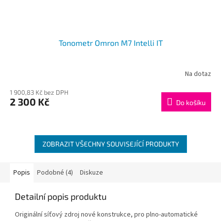
Tonometr Omron M7 Intelli IT
Na dotaz
1 900,83 Kč bez DPH
2 300 Kč
Do košíku
ZOBRAZIT VŠECHNY SOUVISEJÍCÍ PRODUKTY
Popis
Podobné (4)
Diskuze
Detailní popis produktu
Originální
síť
ový zdroj nové konstrukce, pro plno-automatické