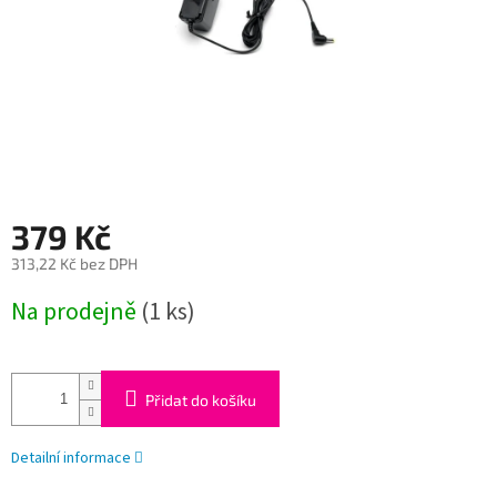
379 Kč
313,22 Kč bez DPH
Měrná
Na prodejně
(1 ks)
cena:
Přidat do košíku
Detailní informace