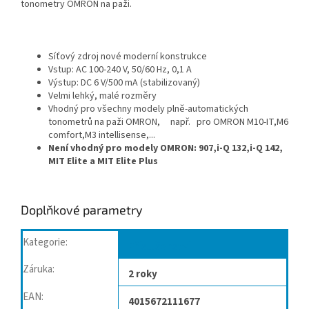
tonometry OMRON na paži.
Síť
ový zdroj nové moderní konstrukce
Vstup: AC 100-240 V, 50/60 Hz, 0,1 A
Výstup: DC 6 V/500 mA (stabilizovaný)
Velmi lehký, malé rozměry
Vhodný pro všechny modely plně-automatických
tonometrů na paži OMRON, např. pro OMRON M10-IT,M6
comfort,M3 intellisense,...
Není vhodný pro modely OMRON: 907,i-Q 132,i-Q 142,
MIT Elite a MIT Elite Plus
Doplňkové parametry
Kategorie
:
Příslušenství
Záruka
:
2 roky
EAN
:
4015672111677