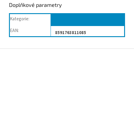
Doplňkové parametry
Kategorie
:
Zdravotní obuv
EAN
:
8591763811085
Z
á
p
a
t
í