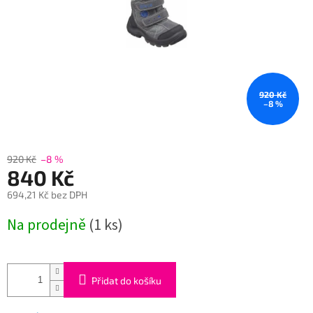
920 Kč
–8 %
920 Kč
–8 %
840 Kč
694,21 Kč bez DPH
Měrná
Na prodejně
(1 ks)
cena:
Přidat do košíku