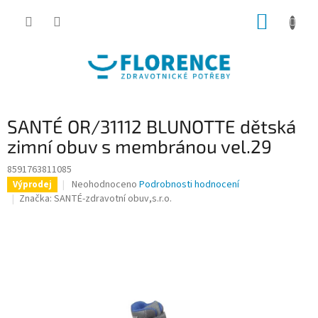
Přejít
NÁKUP
na
obsah
KOŠÍK
SANTÉ OR/31112 BLUNOTTE dětská
zimní obuv s membránou vel.29
8591763811085
Průměrné
Neohodnoceno
Podrobnosti hodnocení
Výprodej
hodnocení
Značka:
SANTÉ-zdravotní obuv,s.r.o.
produktu
je
0,0
z
5
hvězdiček.