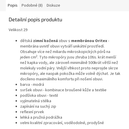
Popis
Podobné (8)
Diskuze
Detailní popis produktu
Velikost 29
dětská
zimní kožená
obuv s
membránou
Oritex
-
membrána uvnitř obuvi vytváří unikátní prostředí.
Obsahuje více než miliardu mikroskopických pórů na
2
jeden cm
. Tyto mikropóry jsou zhruba 10tis. krát menší
než kapka vody, ale zároveň minimálně 500krát větší než
molekuly vodní páry. Vnější vlhkost proto neprojde skrze
mikropóry, ale naopak pokožka může volně dýchat. Je tak
docíleno maximálního komfortu při nošení obuvi.
barva - modrá
svršek obuvi - kombinace broušené kůže a textilie
podšívka obuvi - textil
vyjímatelná stélka
zapínání na suchý zip
reflexní prvek
lehká a pružná podrážka
velmi kvalitní zpracování, voděodolné, prodyšné