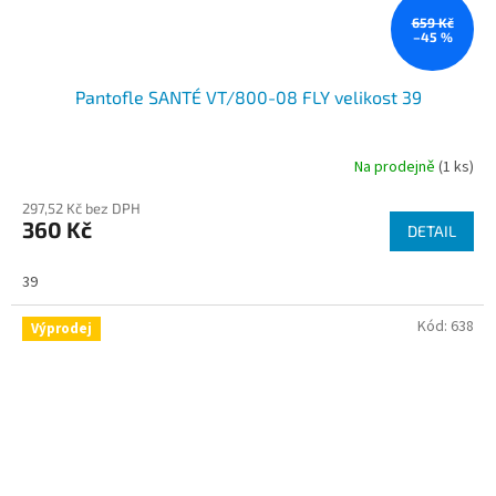
659 Kč
–45 %
Pantofle SANTÉ VT/800-08 FLY velikost 39
Na prodejně
(1 ks)
297,52 Kč bez DPH
360 Kč
DETAIL
39
Kód:
638
Výprodej