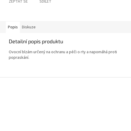
ZEPTAT SE
SDÍLET
Popis
Diskuze
Detailní popis produktu
Ovocní blzám určený na ochranu a péči o rty a napomáhá proti
popraskání.
Z
á
p
a
t
í