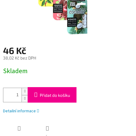
46 Kč
38,02 Kč bez DPH
Měrná
Skladem
cena:
Přidat do košíku
Detailní informace