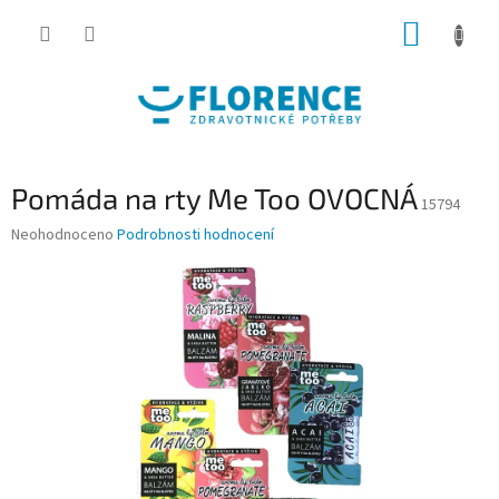
Přejít
NÁKUP
na
obsah
KOŠÍK
Pomáda na rty Me Too OVOCNÁ
15794
Průměrné
Neohodnoceno
Podrobnosti hodnocení
hodnocení
produktu
je
0,0
z
5
hvězdiček.