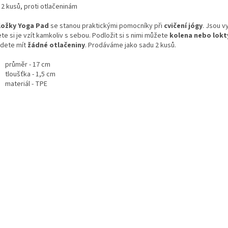
 2 kusů, proti otlačeninám
ožky Yoga Pad
se stanou praktickými pomocníky při
cvičení jógy
. Jsou 
e si je vzít kamkoliv s sebou. Podložit si s nimi můžete
kolena nebo lokt
dete mít
žádné otlačeniny
. Prodáváme jako sadu 2 kusů.
průměr - 17 cm
tloušťka - 1,5 cm
materiál - TPE