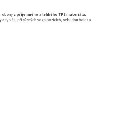
vyrobeny
z příjemného a lehkého TPE materiálu
,
y
a ty vás, při různých yoga pozicích, nebudou bolet a