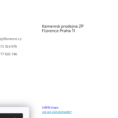
Kamenná prodejna ZP
Florence Praha 11
zpflorence.cz
271 914 978
777 635 746
Zvětšit mapu
Jak se k nám dostanete?