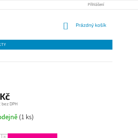
Přihlášení
NÁKUPNÍ
Prázdný košík
KOŠÍK
KTY
 Kč
č bez DPH
odejně
(1 ks)