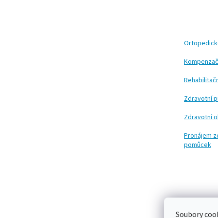
Z
á
p
a
t
Ortopedic
í
Kompenzač
Rehabilita
Zdravotní 
Zdravotní 
Pronájem z
pomůcek
Soubory cook