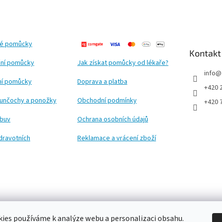
ké pomůcky
Kontakt
ní pomůcky
Jak získat pomůcky od lékaře?
info
@
ční pomůcky
Doprava a platba
+420 
punčochy a ponožky
Obchodní podmínky
+420 
obuv
Ochrana osobních údajů
dravotních
Reklamace a vrácení zboží
ies používáme k analýze webu a personalizaci obsahu.