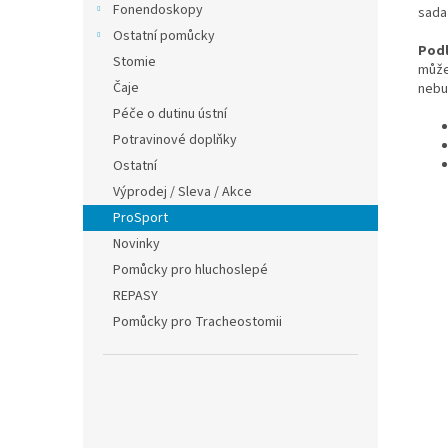
Fonendoskopy
sada
Ostatní pomůcky
Podl
Stomie
můžet
Čaje
nebu
Péče o dutinu ústní
Potravinové doplňky
Ostatní
Výprodej / Sleva / Akce
ProSport
Novinky
Pomůcky pro hluchoslepé
REPASY
Pomůcky pro Tracheostomii