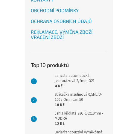
OBCHODNÍ PODMÍNKY
OCHRANA OSOBNÍCH ÚDAJŮ
REKLAMACE, VÝMĚNA ZBOŽÍ,
VRÁCENÍ ZBOŽÍ
Top 10 produktů
Lanceta automatická
jednorázová 2,4mm G21
4 Kč
Stříkačka inzulínová 0,5ML U-
100 / Omnican 50
10 Kč
Jehla křídlatá 23G 0,6x19mm -
MODRÁ
12 Kč
Berle francouzská vyměkčená