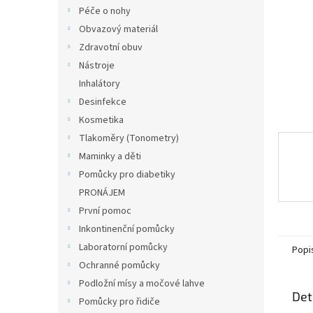
n
Péče o nohy
e
Obvazový materiál
l
Zdravotní obuv
Nástroje
Inhalátory
Desinfekce
Kosmetika
Tlakoměry (Tonometry)
Maminky a děti
Pomůcky pro diabetiky
PRONÁJEM
První pomoc
Inkontinenční pomůcky
Laboratorní pomůcky
Popi
Ochranné pomůcky
Podložní mísy a močové lahve
Det
Pomůcky pro řidiče