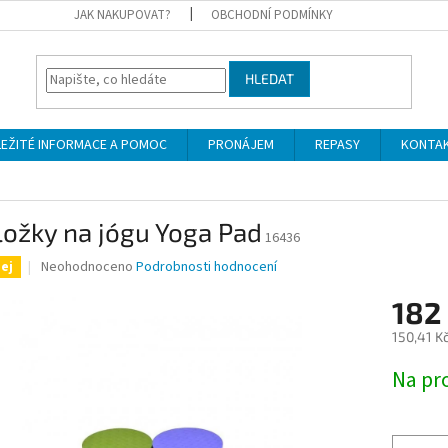
JAK NAKUPOVAT?
OBCHODNÍ PODMÍNKY
HLEDAT
LEŽITÉ INFORMACE A POMOC
PRONÁJEM
REPASY
KONTA
ožky na jógu Yoga Pad
16436
Průměrné
Neohodnoceno
Podrobnosti hodnocení
ej
hodnocení
produktu
182
je
150,41 K
0,0
z
Měrná
Na pr
5
cena:
hvězdiček.