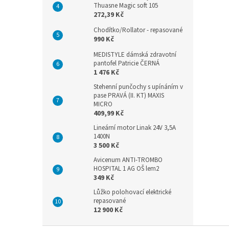
Thuasne Magic soft 105
272,39 Kč
Chodítko/Rollator - repasované
990 Kč
MEDISTYLE dámská zdravotní
pantofel Patricie ČERNÁ
1 476 Kč
Stehenní punčochy s upínáním v
pase PRAVÁ (II. KT) MAXIS
MICRO
409,99 Kč
Lineární motor Linak 24V 3,5A
1400N
3 500 Kč
Avicenum ANTI-TROMBO
HOSPITAL 1 AG OŠ lem2
349 Kč
Lůžko polohovací elektrické
repasované
12 900 Kč