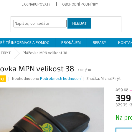
JAK NAKUPOVAT?
OBCHODNÍ PODMÍNKY
HLEDAT
LEŽITÉ INFORMACE A POMOC
PRONÁJEM
REPASY
KONTA
 FIRÝT
Plážovka MPN velikost 38
žovka MPN velikost 38
17380/38
Průměrné
Neohodnoceno
Podrobnosti hodnocení
Značka:
Michal Firýt
ej
hodnocení
produktu
459 Kč
je
399
0,0
329,75 K
z
5
Měrná
Na pr
hvězdiček.
cena: