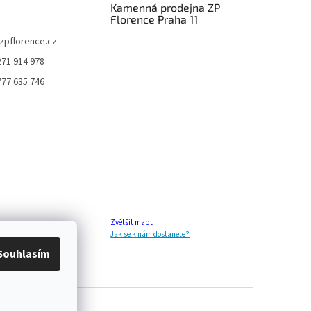
Kamenná prodejna ZP
Florence Praha 11
zpflorence.cz
271 914 978
777 635 746
Zvětšit mapu
Jak se k nám dostanete?
Souhlasím