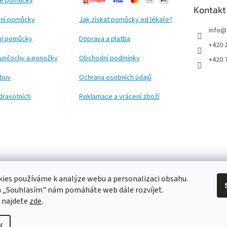
ké pomůcky
Kontakt
ní pomůcky
Jak získat pomůcky od lékaře?
info
@
ční pomůcky
Doprava a platba
+420 
punčochy a ponožky
Obchodní podmínky
+420 
obuv
Ochrana osobních údajů
dravotních
Reklamace a vrácení zboží
ies používáme k analýze webu a personalizaci obsahu.
a „Souhlasím" nám pomáháte web dále rozvíjet.
 najdete
zde
.