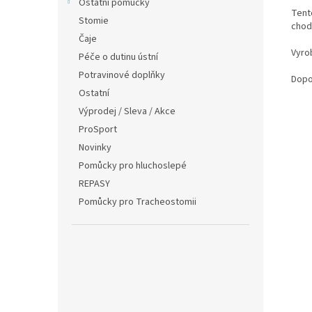
Ostatní pomůcky
Tent
Stomie
chod
Čaje
Vyro
Péče o dutinu ústní
Potravinové doplňky
Dopor
Ostatní
Výprodej / Sleva / Akce
ProSport
Novinky
Pomůcky pro hluchoslepé
REPASY
Pomůcky pro Tracheostomii