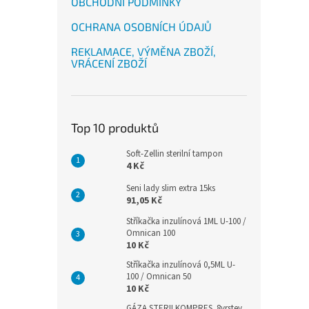
OBCHODNÍ PODMÍNKY
OCHRANA OSOBNÍCH ÚDAJŮ
REKLAMACE, VÝMĚNA ZBOŽÍ,
VRÁCENÍ ZBOŽÍ
Top 10 produktů
Soft-Zellin sterilní tampon
4 Kč
Seni lady slim extra 15ks
91,05 Kč
Stříkačka inzulínová 1ML U-100 /
Omnican 100
10 Kč
Stříkačka inzulínová 0,5ML U-
100 / Omnican 50
10 Kč
GÁZA STERILKOMPRES .8vrstev