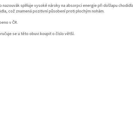
o nazouvák splňuje vysoké nároky na absorpci energie při došlapu chodidl
idla, což znamená pozitivní působení proti plochým nohám.
beno v ČR.
učuje se u této obuvi koupit o číslo větší.