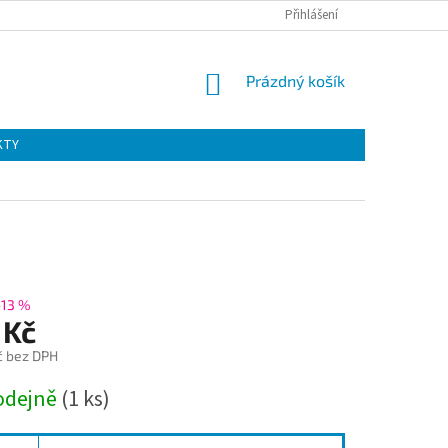
Přihlášení
NÁKUPNÍ
Prázdný košík
KOŠÍK
KTY
–13 %
 Kč
č bez DPH
odejně
(1 ks)