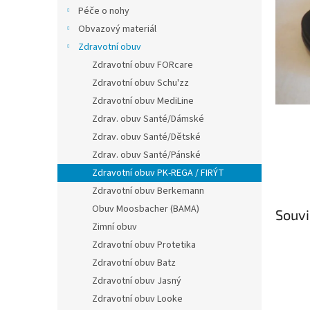
n
Péče o nohy
e
Obvazový materiál
l
Zdravotní obuv
Zdravotní obuv FORcare
Zdravotní obuv Schu'zz
Zdravotní obuv MediLine
Zdrav. obuv Santé/Dámské
Zdrav. obuv Santé/Dětské
Zdrav. obuv Santé/Pánské
Zdravotní obuv PK-REGA / FIRÝT
Zdravotní obuv Berkemann
Obuv Moosbacher (BAMA)
Souvi
Zimní obuv
Zdravotní obuv Protetika
Zdravotní obuv Batz
Zdravotní obuv Jasný
Zdravotní obuv Looke