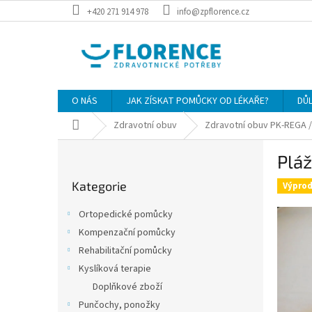
Přejít
+420 271 914 978
info@zpflorence.cz
na
obsah
O NÁS
JAK ZÍSKAT POMŮCKY OD LÉKAŘE?
DŮ
Domů
Zdravotní obuv
Zdravotní obuv PK-REGA /
P
Plá
o
Přeskočit
s
Kategorie
kategorie
Výprod
t
r
Ortopedické pomůcky
a
Kompenzační pomůcky
n
Rehabilitační pomůcky
n
í
Kyslíková terapie
p
Doplňkové zboží
a
Punčochy, ponožky