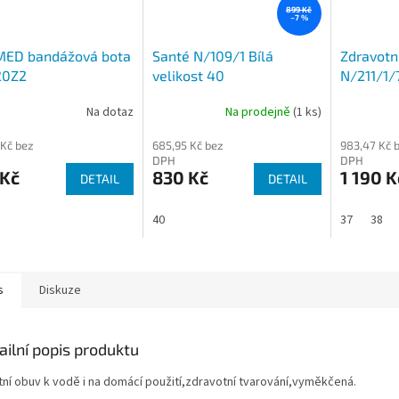
899 Kč
–7 %
MED bandážová bota
Santé N/109/1 Bílá
Zdravotn
20Z2
velikost 40
N/211/1
Na dotaz
Na prodejně
(1 ks)
 Kč bez
685,95 Kč bez
983,47 Kč 
DPH
DPH
 Kč
830 Kč
1 190 K
DETAIL
DETAIL
40
37
38
s
Diskuze
ailní popis produktu
itní obuv k vodě i na domácí použití,zdravotní tvarování,vyměkčená.