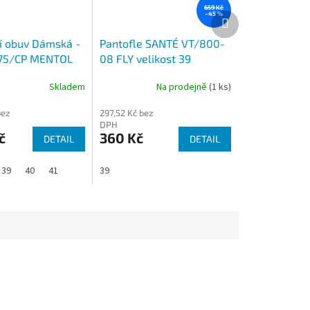
659 Kč
Další
–45 %
produkt
í obuv Dámská -
Pantofle SANTÉ VT/800-
/75/CP MENTOL
08 FLY velikost 39
Skladem
Na prodejně
(1 ks)
bez
297,52 Kč bez
DPH
č
360 Kč
DETAIL
DETAIL
39
40
41
39