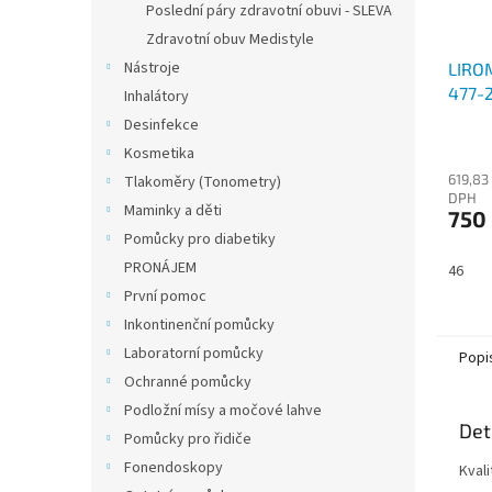
Poslední páry zdravotní obuvi - SLEVA
Zdravotní obuv Medistyle
Nástroje
LIRO
477-
Inhalátory
Desinfekce
Kosmetika
619,83
Tlakoměry (Tonometry)
DPH
Maminky a děti
750
Pomůcky pro diabetiky
PRONÁJEM
46
První pomoc
Inkontinenční pomůcky
Laboratorní pomůcky
Popi
Ochranné pomůcky
Podložní mísy a močové lahve
Det
Pomůcky pro řidiče
Fonendoskopy
Kval