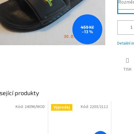
Rozmě
459 Kč
–13 %
Detailní 
TISK
sející produkty
Kód:
24096/MOD
Kód:
2203/2112
Výprodej