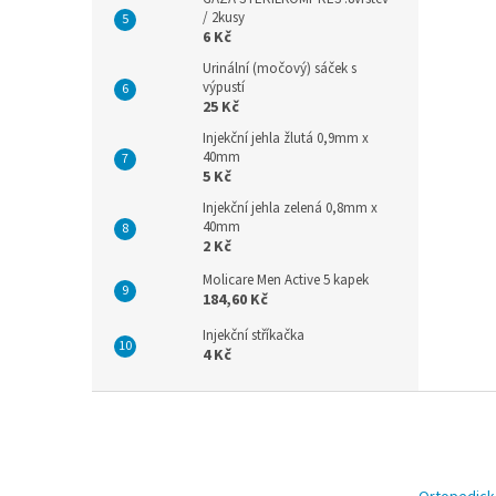
/ 2kusy
6 Kč
Urinální (močový) sáček s
výpustí
25 Kč
Injekční jehla žlutá 0,9mm x
40mm
5 Kč
Injekční jehla zelená 0,8mm x
40mm
2 Kč
Molicare Men Active 5 kapek
184,60 Kč
Injekční stříkačka
4 Kč
Z
á
p
a