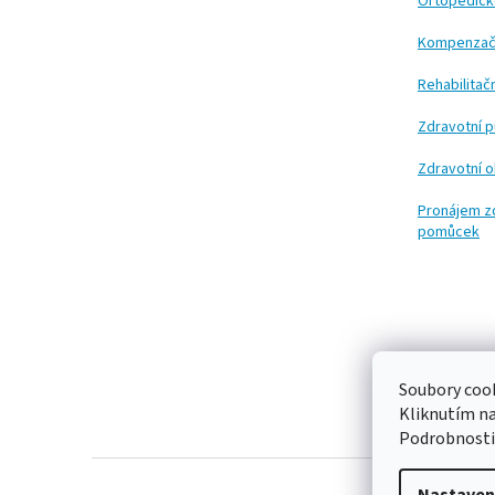
t
Ortopedic
í
Kompenzač
Rehabilita
Zdravotní 
Zdravotní 
Pronájem z
pomůcek
Soubory cook
Kliknutím n
Podrobnosti