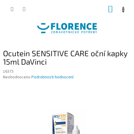
Přejít
NÁKUP
na
obsah
KOŠÍK
Ocutein SENSITIVE CARE oční kapky
15ml DaVinci
16373
Průměrné
Neohodnoceno
Podrobnosti hodnocení
hodnocení
produktu
je
0,0
z
5
hvězdiček.