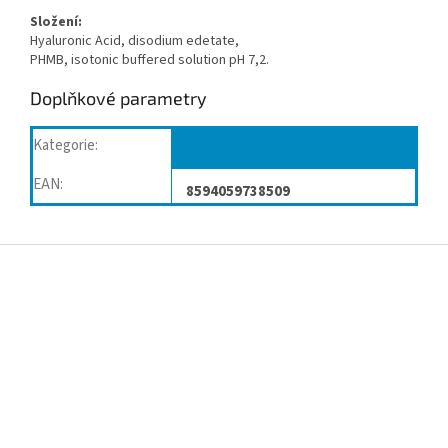
Složení:
Hyaluronic Acid, disodium edetate,
PHMB, isotonic buffered solution pH 7,2.
Doplňkové parametry
Kategorie
:
Ostatní
EAN
:
8594059738509
Z
á
p
a
t
í