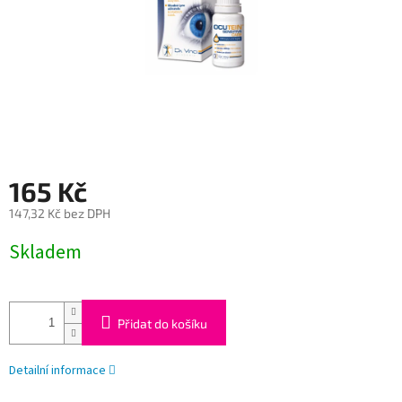
165 Kč
147,32 Kč bez DPH
Měrná
Skladem
cena:
Přidat do košíku
Detailní informace