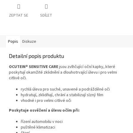
ZEPTAT SE
SDÍLET
Popis
Diskuze
Detailní popis produktu
OCUTEIN® SENSITIVE CARE
jsou zvlhčující oční kapky, které
poskytují okamžité zklidnění a dlouhotrvající úlevu i pro velmi
citlivé oči.
rychlá úleva pro suché, unavené a podrážděné oči
hydratují, zklidňují, chrání a stabilizují slzný film
vhodné i pro velmi citlivé oči
Poskytuje osvěžení a úlevu očím při:
řízení automobilu v noci
puštěné klimatizaci