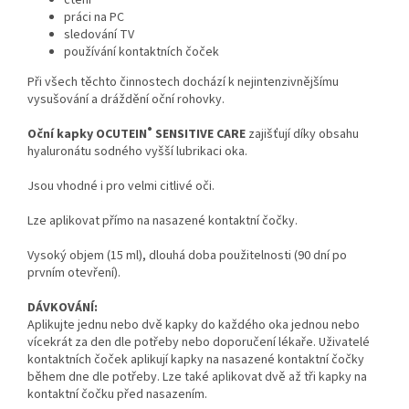
čtení
práci na PC
sledování TV
používání kontaktních čoček
Při všech těchto činnostech dochází k nejintenzivnějšímu
vysušování a dráždění oční rohovky.
®
Oční kapky OCUTEIN
SENSITIVE CARE
zajišťují díky obsahu
hyaluronátu sodného vyšší lubrikaci oka.
Jsou vhodné i pro velmi citlivé oči.
Lze aplikovat přímo na nasazené kontaktní čočky.
Vysoký objem (15 ml), dlouhá doba použitelnosti (90 dní po
prvním otevření).
DÁVKOVÁNÍ:
Aplikujte jednu nebo dvě kapky do každého oka jednou nebo
vícekrát za den dle potřeby nebo doporučení lékaře. Uživatelé
kontaktních čoček aplikují kapky na nasazené kontaktní čočky
během dne dle potřeby. Lze také aplikovat dvě až tři kapky na
kontaktní čočku před nasazením.