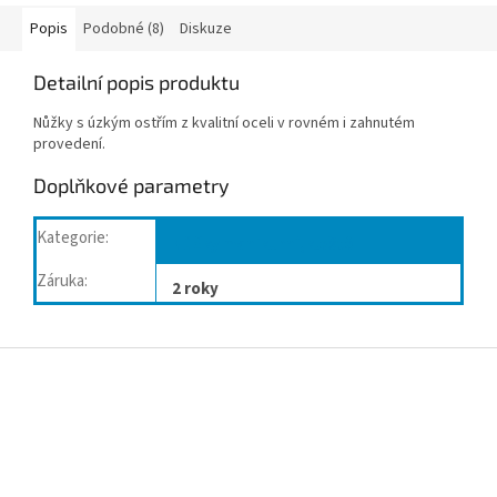
Popis
Podobné (8)
Diskuze
Detailní popis produktu
Nůžky s úzkým ostřím z kvalitní oceli v rovném i zahnutém
provedení.
Doplňkové parametry
Kategorie
:
Nůžky manikurní,kleště
Záruka
:
2 roky
Z
á
p
a
t
í