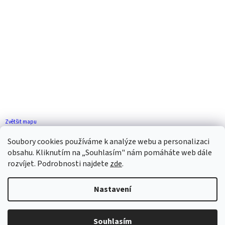
Zvětšit mapu
Jak se k nám dostanete?
Soubory cookies používáme k analýze webu a personalizaci
obsahu. Kliknutím na „Souhlasím" nám pomáháte web dále
rozvíjet. Podrobnosti najdete
zde
.
Nastavení
Vytvořil Shoptet
Souhlasím
Copyright 2026
ZP FLORENCE
. Všechna práva vyhrazena.