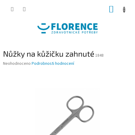
Přejít
NÁKUP
na
obsah
KOŠÍK
Nůžky na kůžičku zahnuté
1848
Průměrné
Neohodnoceno
Podrobnosti hodnocení
hodnocení
produktu
je
0,0
z
5
hvězdiček.