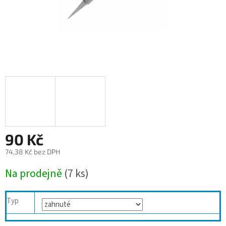
90 Kč
74,38 Kč bez DPH
Měrná
Na prodejně
(7 ks)
cena:
Typ