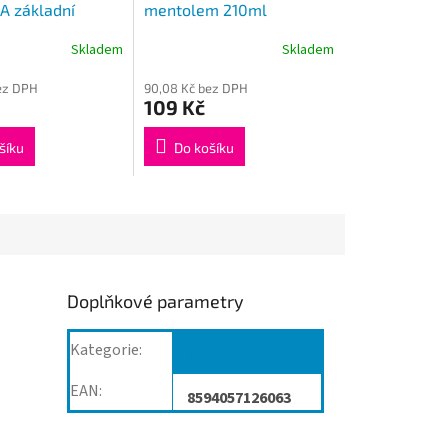
 základní
mentolem 210ml
Skladem
Skladem
bez DPH
90,08 Kč bez DPH
109 Kč
šíku
Do košíku
Doplňkové parametry
Kategorie
:
Kosmetika
EAN
:
8594057126063