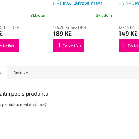
HŘEJIVÁ Kafrová mast
EMSPOMA
200ml
500ml
Skladem
Skladem
Kč bez DPH
156,20 Kč bez DPH
123,14 Kč 
č
189 Kč
149 Kč
o košíku
Do košíku
Do ko
s
Diskuze
ailní popis produktu
s produktu není dostupný