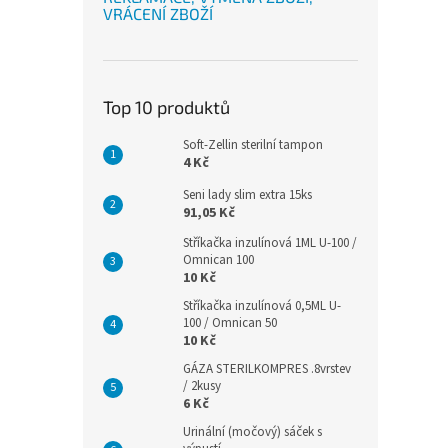
VRÁCENÍ ZBOŽÍ
Top 10 produktů
Soft-Zellin sterilní tampon
4 Kč
Seni lady slim extra 15ks
91,05 Kč
Stříkačka inzulínová 1ML U-100 /
Omnican 100
10 Kč
Stříkačka inzulínová 0,5ML U-
100 / Omnican 50
10 Kč
GÁZA STERILKOMPRES .8vrstev
/ 2kusy
6 Kč
Urinální (močový) sáček s