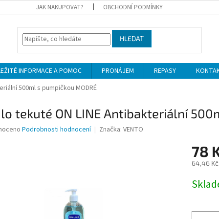
JAK NAKUPOVAT?
OBCHODNÍ PODMÍNKY
HLEDAT
LEŽITÉ INFORMACE A POMOC
PRONÁJEM
REPASY
KONTA
teriální 500ml s pumpičkou MODRÉ
lo tekuté ON LINE Antibakteriální 50
né
noceno
Podrobnosti hodnocení
Značka:
VENTO
ní
78 
u
64,46 Kč
Měrná
Skla
cena:
ek.