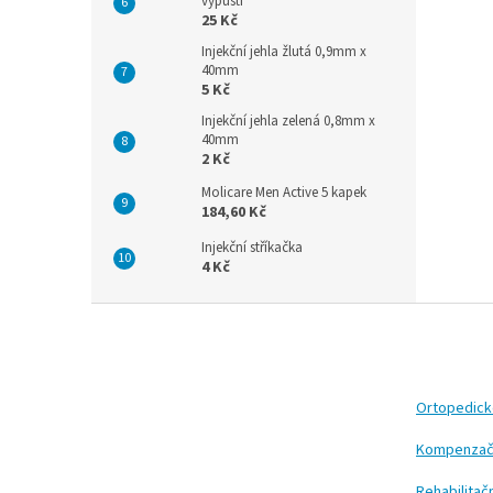
výpustí
25 Kč
Injekční jehla žlutá 0,9mm x
40mm
5 Kč
Injekční jehla zelená 0,8mm x
40mm
2 Kč
Molicare Men Active 5 kapek
184,60 Kč
Injekční stříkačka
4 Kč
Z
á
p
a
t
Ortopedic
í
Kompenzač
Rehabilita