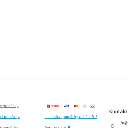
ké pomůcky
Kontakt
ní pomůcky
Jak získat pomůcky od lékaře?
info
@
ční pomůcky
Doprava a platba