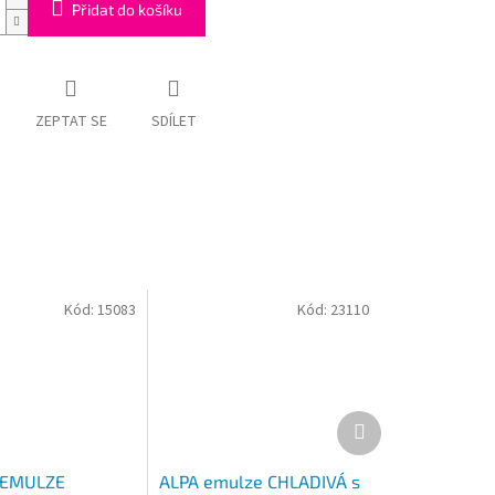
Přidat do košíku
ZEPTAT SE
SDÍLET
Kód:
15083
Kód:
23110
Další
produkt
 EMULZE
ALPA emulze CHLADIVÁ s