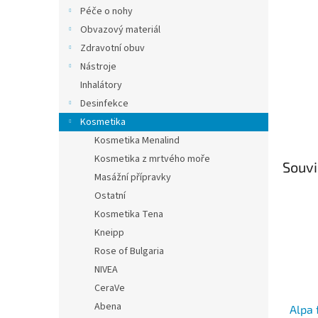
n
Péče o nohy
e
Obvazový materiál
l
Zdravotní obuv
Nástroje
Inhalátory
Desinfekce
Kosmetika
Kosmetika Menalind
Kosmetika z mrtvého moře
Souvi
Masážní přípravky
Ostatní
Kosmetika Tena
Kneipp
Rose of Bulgaria
NIVEA
CeraVe
Abena
Alpa 