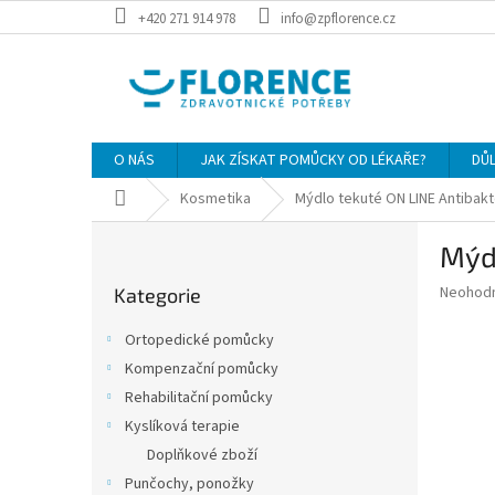
Přejít
+420 271 914 978
info@zpflorence.cz
na
obsah
O NÁS
JAK ZÍSKAT POMŮCKY OD LÉKAŘE?
DŮ
Domů
Kosmetika
Mýdlo tekuté ON LINE Antibak
P
Mýd
o
Přeskočit
s
Průměr
Neohod
Kategorie
kategorie
t
hodnoce
r
produkt
Ortopedické pomůcky
a
je
Kompenzační pomůcky
0,0
n
z
Rehabilitační pomůcky
n
5
í
Kyslíková terapie
hvězdič
p
Doplňkové zboží
a
Punčochy, ponožky