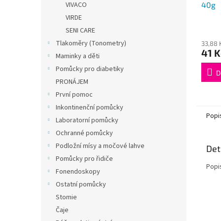
40g
VIVACO
VIRDE
SENI CARE
Tlakoměry (Tonometry)
33,88 
41 K
Maminky a děti
Pomůcky pro diabetiky
D
PRONÁJEM
První pomoc
Inkontinenční pomůcky
Popi
Laboratorní pomůcky
Ochranné pomůcky
Podložní mísy a močové lahve
Det
Pomůcky pro řidiče
Popi
Fonendoskopy
Ostatní pomůcky
Stomie
Čaje