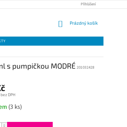
Přihlášení
NÁKUPNÍ
Prázdný košík
KOŠÍK
KTY
0ml s pumpičkou MODRÉ
201032428
Kč
 bez DPH
dem
(3 ks)