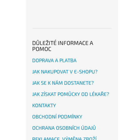
DŮLEŽITÉ INFORMACE A
POMOC
DOPRAVA A PLATBA
JAK NAKUPOVAT V E-SHOPU?
JAK SE K NÁM DOSTANETE?
JAK ZÍSKAT POMŮCKY OD LÉKAŘE?
KONTAKTY
OBCHODNÍ PODMÍNKY
OCHRANA OSOBNÍCH ÚDAJŮ
REKLAMACE, VÝMĚNA ZBOŽÍ,