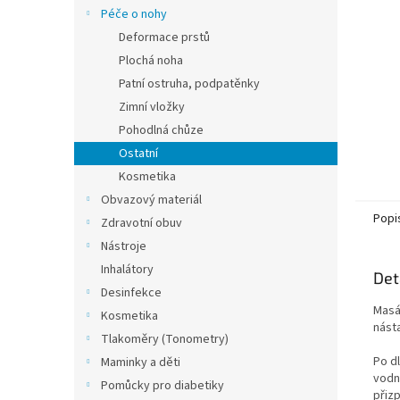
n
Péče o nohy
e
Deformace prstů
l
Plochá noha
Patní ostruha, podpatěnky
Zimní vložky
Pohodlná chůze
Ostatní
Kosmetika
Obvazový materiál
Popi
Zdravotní obuv
Nástroje
Inhalátory
Det
Desinfekce
Masáž
Kosmetika
nást
Tlakoměry (Tonometry)
Po d
Maminky a děti
vodn
Pomůcky pro diabetiky
přiz