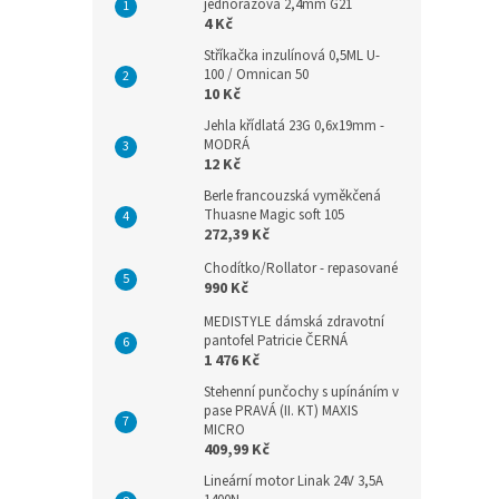
jednorázová 2,4mm G21
4 Kč
Stříkačka inzulínová 0,5ML U-
100 / Omnican 50
10 Kč
Jehla křídlatá 23G 0,6x19mm -
MODRÁ
12 Kč
Berle francouzská vyměkčená
Thuasne Magic soft 105
272,39 Kč
Chodítko/Rollator - repasované
990 Kč
MEDISTYLE dámská zdravotní
pantofel Patricie ČERNÁ
1 476 Kč
Stehenní punčochy s upínáním v
pase PRAVÁ (II. KT) MAXIS
MICRO
409,99 Kč
Lineární motor Linak 24V 3,5A