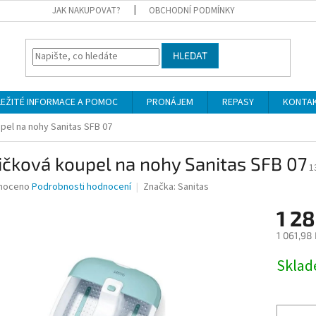
JAK NAKUPOVAT?
OBCHODNÍ PODMÍNKY
HLEDAT
LEŽITÉ INFORMACE A POMOC
PRONÁJEM
REPASY
KONTA
pel na nohy Sanitas SFB 07
ičková koupel na nohy Sanitas SFB 07
1
né
noceno
Podrobnosti hodnocení
Značka:
Sanitas
ní
1 28
u
1 061,98
Měrná
Skla
cena:
ek.