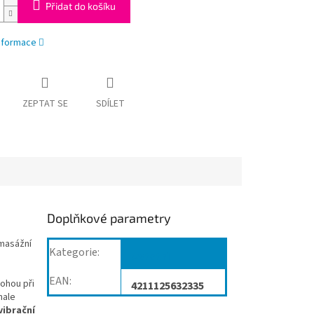
Přidat do košíku
informace
ZEPTAT SE
SDÍLET
Doplňkové parametry
 masážní
Kategorie
:
Ostatní
EAN
:
ohou při
4211125632335
nale
vibrační