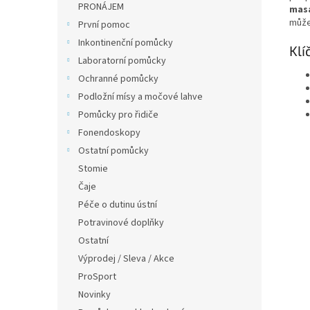
PRONÁJEM
masá
může
První pomoc
Inkontinenční pomůcky
Klí
Laboratorní pomůcky
Ochranné pomůcky
Podložní mísy a močové lahve
Pomůcky pro řidiče
Fonendoskopy
Ostatní pomůcky
Stomie
Čaje
Péče o dutinu ústní
Potravinové doplňky
Ostatní
Výprodej / Sleva / Akce
ProSport
Novinky