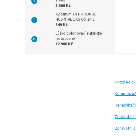
1400N
3 500 Kč
Avicenum ANTI-TROMBO
HOSPITAL 1 AG OŠ lem2
349 Kč
Lůžko polohovací elektrické
repasované
12 900 Kč
Z
á
p
a
t
Ortopedic
í
Kompenzač
Rehabilita
Zdravotní 
Zdravotní 