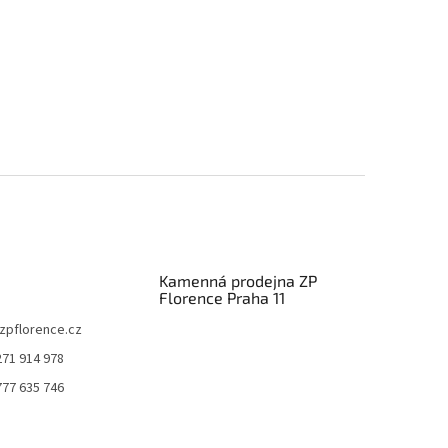
Kamenná prodejna ZP
Florence Praha 11
zpflorence.cz
271 914 978
777 635 746