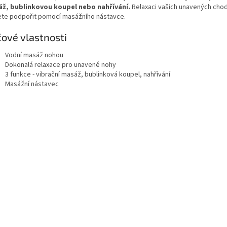
ž, bublinkovou koupel nebo nahřívání.
Relaxaci vašich unavených chod
te podpořit pomocí masážního nástavce.
čové vlastnosti
Vodní masáž nohou
Dokonalá relaxace pro unavené nohy
3 funkce - vibrační masáž, bublinková koupel, nahřívání
Masážní nástavec