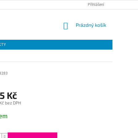
Přihlášení
NÁKUPNÍ
Prázdný košík
KOŠÍK
KTY
3283
5 Kč
 Kč bez DPH
dem