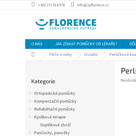
Přejít
+420 271 914 978
info@zpflorence.cz
na
obsah
O NÁS
JAK ZÍSKAT POMŮCKY OD LÉKAŘE?
DŮ
Domů
Péče o nohy
Ostatní
Perličková kou
P
Perl
o
Přeskočit
s
Průměr
Neohod
Kategorie
kategorie
t
hodnoce
r
produkt
Ortopedické pomůcky
a
je
Kompenzační pomůcky
0,0
n
z
Rehabilitační pomůcky
n
5
í
Kyslíková terapie
hvězdič
p
Doplňkové zboží
a
Punčochy, ponožky