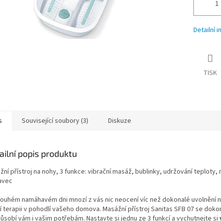
Detailní 
TISK
s
Související soubory (3)
Diskuze
ailní popis produktu
ní přístroj na nohy, 3 funkce: vibrační masáž, bublinky, udržování teploty,
avec
louhém namáhavém dni mnozí z vás nic neocení víc než dokonalé uvolnění n
í terapii v pohodlí vašeho domova. Masážní přístroj Sanitas SFB 07 se doko
působí vám i vašim potřebám. Nastavte si jednu ze 3 funkcí a vychutnejte si