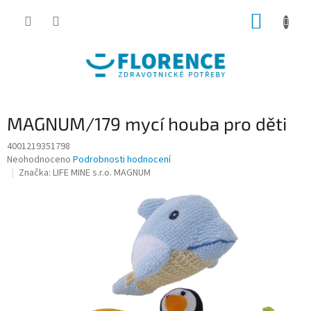
Přejít
NÁKUP
na
obsah
KOŠÍK
MAGNUM/179 mycí houba pro děti
4001219351798
Průměrné
Neohodnoceno
Podrobnosti hodnocení
hodnocení
Značka:
LIFE MINE s.r.o. MAGNUM
produktu
je
0,0
z
5
hvězdiček.