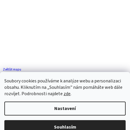
Zvětšit mapu
Jak se k nám dostanete?
Soubory cookies používáme k analýze webu a personalizaci
obsahu. Kliknutím na „Souhlasím" nám pomáháte web dále
rozvíjet. Podrobnosti najdete
zde
.
Nastavení
Vytvořil Shoptet
Souhlasím
Copyright 2026
ZP FLORENCE
. Všechna práva vyhrazena.