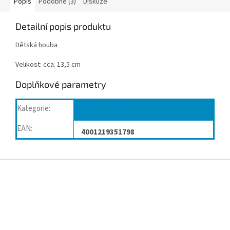
Popis
Podobné (3)
Diskuze
Detailní popis produktu
Dětská houba
Velikost: cca. 13,5 cm
Doplňkové parametry
Kategorie
:
Rehabilitační pomůcky
EAN
:
4001219351798
Z
á
p
a
t
í