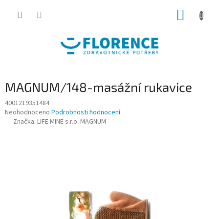
Přejít
NÁKUP
na
obsah
KOŠÍK
MAGNUM/148-masážní rukavice
4001219351484
Průměrné
Neohodnoceno
Podrobnosti hodnocení
hodnocení
Značka:
LIFE MINE s.r.o. MAGNUM
produktu
je
0,0
z
5
hvězdiček.