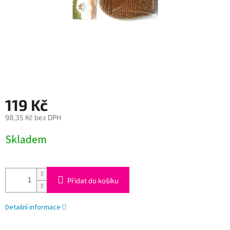
119 Kč
98,35 Kč bez DPH
Měrná
Skladem
cena:
Přidat do košíku
Detailní informace