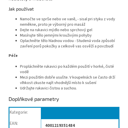
Jak používat
Namočte ve sprše nebo ve vaně, - sisal pri styku z vody
neměkne, proto je výborný pro masáž
Dejte na rukavici mýdlo nebo sprchový gel
Masírujte tělo jemnými krouživými pohyby
Oplachněte tělo hladnou vodou - Studená voda způsobí
zavření porů pokožky a celkově vas osvěží a povzbudí
Péče
Propláchněte rukavici po každém použití v horké, čisté
vodě
Mezi použitím dobře usušte. V koupelnách se často drží
vlhkost-zkuste najít vhodnější místo k sušení
Udržujte rukavici čistou a suchou.
Doplňkové parametry
Kategorie
:
Rehabilitační pomůcky
EAN
:
4001219351484