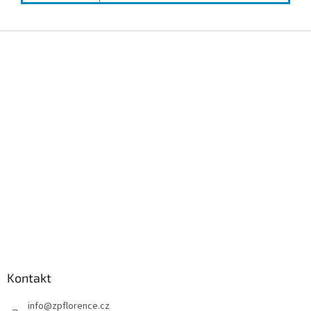
Z
á
p
a
t
í
Kontakt
info
@
zpflorence.cz