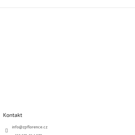
Z
á
p
a
t
í
Kontakt
info
@
zpflorence.cz