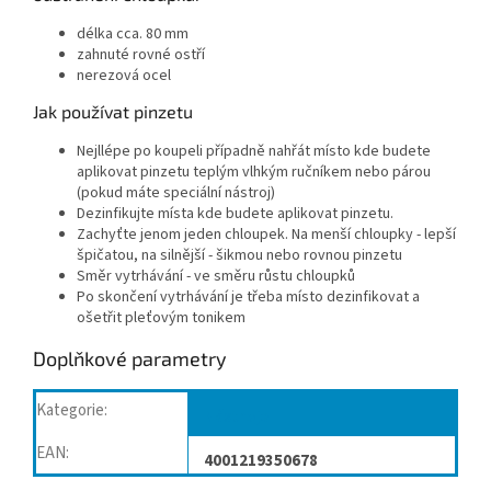
délka cca. 80 mm
zahnuté rovné ostří
nerezová ocel
Jak používat pinzetu
Nejllépe po koupeli případně nahřát místo kde budete
aplikovat pinzetu teplým vlhkým ručníkem nebo párou
(pokud máte speciální nástroj)
Dezinfikujte místa kde budete aplikovat pinzetu.
Zachyťte jenom jeden chloupek. Na menší chloupky - lepší
špičatou, na silnější - šikmou nebo rovnou pinzetu
Směr vytrhávání - ve směru růstu chloupků
Po skončení vytrhávání je třeba místo dezinfikovat a
ošetřit pleťovým tonikem
Doplňkové parametry
Kategorie
:
Nástroje
EAN
:
4001219350678