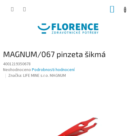
Přejít
NÁKUP
na
obsah
KOŠÍK
MAGNUM/067 pinzeta šikmá
4001219350678
Průměrné
Neohodnoceno
Podrobnosti hodnocení
hodnocení
Značka:
LIFE MINE s.r.o. MAGNUM
produktu
je
0,0
z
5
hvězdiček.