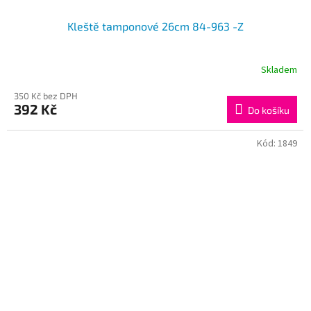
Kleště tamponové 26cm 84-963 -Z
Skladem
350 Kč bez DPH
392 Kč
Do košíku
Kód:
1849