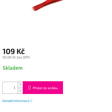
109 Kč
90,08 Kč bez DPH
Měrná
Skladem
cena:
Přidat do košíku
Detailní informace