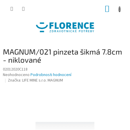
Přejít
NÁKUP
na
obsah
KOŠÍK
MAGNUM/021 pinzeta šikmá 7.8cm
- niklované
02012020C118
Průměrné
Neohodnoceno
Podrobnosti hodnocení
hodnocení
Značka:
LIFE MINE s.r.o. MAGNUM
produktu
je
0,0
z
5
hvězdiček.