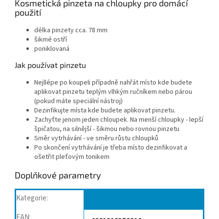
Kosmetická pinzeta na chloupky pro domácí
použití
délka pinzety cca. 78 mm
šikmé ostří
poniklovaná
Jak používat pinzetu
Nejllépe po koupeli případně nahřát místo kde budete
aplikovat pinzetu teplým vlhkým ručníkem nebo párou
(pokud máte speciální nástroj)
Dezinfikujte místa kde budete aplikovat pinzetu.
Zachyťte jenom jeden chloupek. Na menší chloupky - lepší
špičatou, na silnější - šikmou nebo rovnou pinzetu
Směr vytrhávání - ve směru růstu chloupků
Po skončení vytrhávání je třeba místo dezinfikovat a
ošetřit pleťovým tonikem
Doplňkové parametry
Kategorie
:
Nástroje
EAN
: