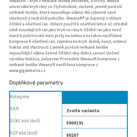
Vliwasoft – krytí z netkané textilie nesterilní, 4 vrstvy. Měkké
univerzální krytí rány ze čtyřnásobně, složené, jemně porézní
netkané textilie, která neuvolňuje vlákna. Má výborné savé
vlastnosti a nedráždí pokožku. Vliwasoft® je úsporný v oblasti
čištění a ošetření ran. Oblasti použití k ošetření lehce až středně
silně exsudujících ran jako krytí na rány k čištění ran jako nosič
masti k polstrování mezi prsty na nohou a na rukou nastřižená
komprese k ošetření ran, zejména ke krytí drénů, kanyl, extenzí
fraktur atd. Vlastnosti z jemně porézní netkané textilie
nepouštějící vlákna šetrné čištění rány dobrá savost Složení
výrobku Viskóza, polyester Provedení Vliwasoft komprese z
netkané textílie Vliwasoft nastřižená komprese z
www.gigalekarna.cz
Doplňkové parametry
Kategorie
:
Kompresy, gázy
EAN
:
Zvolte variantu
SÚKL kód zboží
:
5000191
VZP kód zboží
:
80207