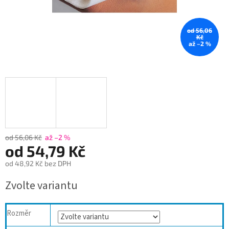
od 56,06
Kč
až –2 %
od 56,06 Kč
až –2 %
od
54,79 Kč
od
48,92 Kč
bez DPH
Měrná
Zvolte variantu
cena:
Rozměr