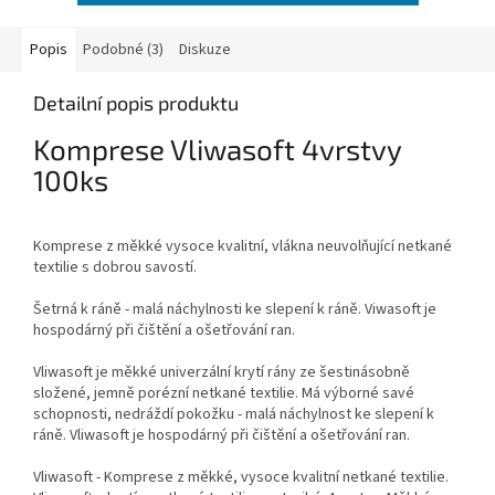
Popis
Podobné (3)
Diskuze
Detailní popis produktu
Komprese Vliwasoft 4vrstvy
100ks
Komprese z měkké vysoce kvalitní, vlákna neuvolňující netkané
textilie s dobrou savostí.
Šetrná k ráně - malá náchylnosti ke slepení k ráně. Viwasoft je
hospodárný při čištění a ošetřování ran.
Vliwasoft je měkké univerzální krytí rány ze šestinásobně
složené, jemně porézní netkané textilie. Má výborné savé
schopnosti, nedráždí pokožku - malá náchylnost ke slepení k
ráně. Vliwasoft je hospodárný při čištění a ošetřování ran.
Vliwasoft - Komprese z měkké, vysoce kvalitní netkané textilie.