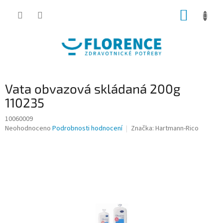
Přejít
NÁKUP
na
obsah
KOŠÍK
Vata obvazová skládaná 200g
110235
10060009
Průměrné
Neohodnoceno
Podrobnosti hodnocení
Značka:
Hartmann-Rico
hodnocení
produktu
je
0,0
z
5
hvězdiček.