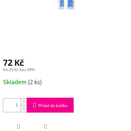
72 Kč
64,29 Kč bez DPH
Měrná
Skladem
(2 ks)
cena:
Přidat do košíku