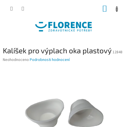
Přejít
NÁKUP
na
obsah
KOŠÍK
Kalíšek pro výplach oka plastový
12848
Průměrné
Neohodnoceno
Podrobnosti hodnocení
hodnocení
produktu
je
0,0
z
5
hvězdiček.