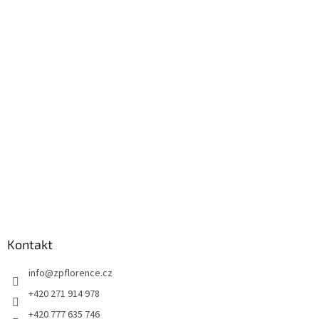
á
p
a
t
í
Kontakt
info
@
zpflorence.cz
+420 271 914 978
+420 777 635 746