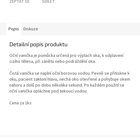
ZEPTAT SE
SDÍLET
Popis
Diskuze
Detailní popis produktu
Oční vanička je pomůcka určená pro výplach oka, k odplavení
cizího tělesa, při zánětu nebo podráždění oka.
Čistá vanička se naplní oční borovou vodou. Pevně se přitiskne k
oku, pacient zakloní hlavu, nechá oko otevřené a pohybuje okem
nahoru a dolů po dobu několika sekund. Po každém použití se
oční vanička opláchne pod tekoucí vodou.
Cena za 1ks
Z