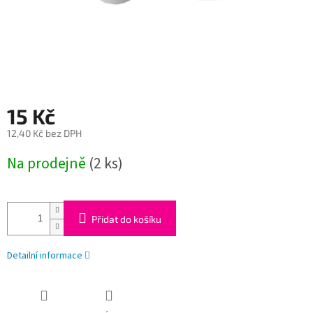
15 Kč
12,40 Kč bez DPH
Měrná
Na prodejně
(2 ks)
cena:
Přidat do košíku
Detailní informace