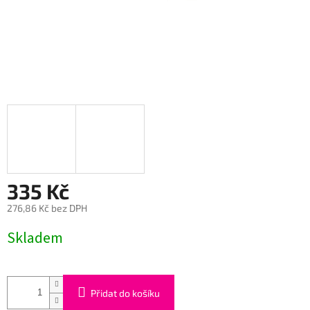
335 Kč
276,86 Kč bez DPH
Měrná
Skladem
cena:
Přidat do košíku