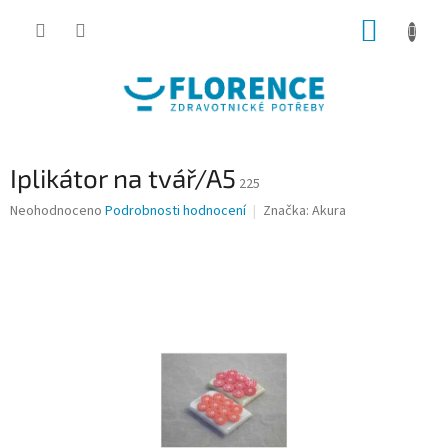
Přejít
NÁKUP
na
obsah
KOŠÍK
Iplikátor na tvář/A5
225
Průměrné
Neohodnoceno
Podrobnosti hodnocení
Značka:
Akura
hodnocení
produktu
je
0,0
z
5
hvězdiček.