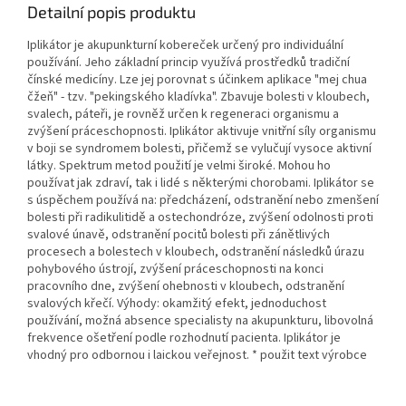
Detailní popis produktu
Iplikátor je akupunkturní kobereček určený pro individuální
používání. Jeho základní princip využívá prostředků tradiční
čínské medicíny. Lze jej porovnat s účinkem aplikace "mej chua
čžeň" - tzv. "pekingského kladívka". Zbavuje bolesti v kloubech,
svalech, páteři, je rovněž určen k regeneraci organismu a
zvýšení práceschopnosti. Iplikátor aktivuje vnitřní síly organismu
v boji se syndromem bolesti, přičemž se vylučují vysoce aktivní
látky. Spektrum metod použití je velmi široké. Mohou ho
používat jak zdraví, tak i lidé s některými chorobami. Iplikátor se
s úspěchem používá na: předcházení, odstranění nebo zmenšení
bolesti při radikulitidě a ostechondróze, zvýšení odolnosti proti
svalové únavě, odstranění pocitů bolesti při zánětlivých
procesech a bolestech v kloubech, odstranění následků úrazu
pohybového ústrojí, zvýšení práceschopnosti na konci
pracovního dne, zvýšení ohebnosti v kloubech, odstranění
svalových křečí. Výhody: okamžitý efekt, jednoduchost
používání, možná absence specialisty na akupunkturu, libovolná
frekvence ošetření podle rozhodnutí pacienta. Iplikátor je
vhodný pro odbornou i laickou veřejnost. * použit text výrobce