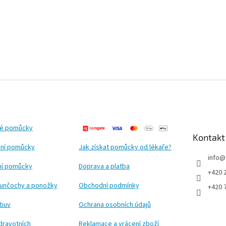
ké pomůcky
Kontakt
ní pomůcky
Jak získat pomůcky od lékaře?
info
@
ční pomůcky
Doprava a platba
+420 
punčochy a ponožky
Obchodní podmínky
+420 
obuv
Ochrana osobních údajů
dravotních
Reklamace a vrácení zboží