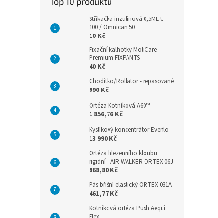
Top 10 produktů
Stříkačka inzulínová 0,5ML U-
100 / Omnican 50
10 Kč
Fixační kalhotky MoliCare
Premium FIXPANTS
40 Kč
Chodítko/Rollator - repasované
990 Kč
Ortéza Kotníková A60™
1 856,76 Kč
Kyslíkový koncentrátor Everflo
13 990 Kč
Ortéza hlezenního kloubu
rigidní - AIR WALKER ORTEX 06J
968,80 Kč
Pás břišní elastický ORTEX 031A
461,77 Kč
Kotníková ortéza Push Aequi
Flex