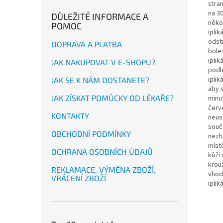
stra
na 30
DŮLEŽITÉ INFORMACE A
někol
POMOC
ipli
odstr
DOPRAVA A PLATBA
boles
iplik
JAK NAKUPOVAT V E-SHOPU?
podl
iplik
JAK SE K NÁM DOSTANETE?
aby s
JAK ZÍSKAT POMŮCKY OD LÉKAŘE?
minu
červe
KONTAKTY
neust
souč
OBCHODNÍ PODMÍNKY
nezh
míst
OCHRANA OSOBNÍCH ÚDAJŮ
kůži
krouž
REKLAMACE, VÝMĚNA ZBOŽÍ,
vhod
VRÁCENÍ ZBOŽÍ
ipli