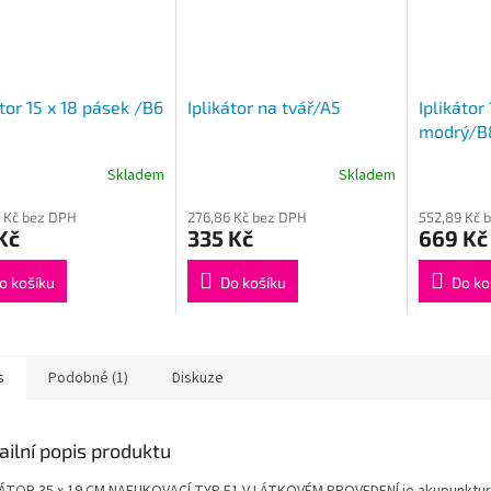
átor 15 x 18 pásek /B6
Iplikátor na tvář/A5
Iplikátor
modrý/B
Skladem
Skladem
 Kč bez DPH
276,86 Kč bez DPH
552,89 Kč 
Kč
335 Kč
669 Kč
o košíku
Do košíku
Do ko
s
Podobné (1)
Diskuze
ailní popis produktu
KÁTOR 35 x 19 CM NAFUKOVACÍ TYP E1 V LÁTKOVÉM PROVEDENÍ je akupunktur