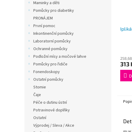
Maminky a děti
Pomůcky pro diabetiky
PRONÁJEM
První pomoc
Iplik
Inkontinenční pomůcky
Laboratorní pomůcky
Ochranné pomůcky
Podložní mísy a močové lahve
258,68
313 
Pomůcky pro řidiče
Fonendoskopy
D
Ostatní pomůcky
Stomie
Čaje
Popi
Péče o dutinu ústní
Potravinové doplňky
Ostatní
Det
Výprodej / Sleva / Akce
IPLI