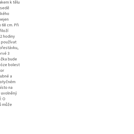
akem k tělu
v sedě
elkého
nejen
 68 cm. Při
iloží
-2 hodiny
 používat
 přestávku,
prvé 3
kožka bude
dróze bolest
tor
oubné a
 dotyčném
ísto na
: uvolněný
Í: O
dů může