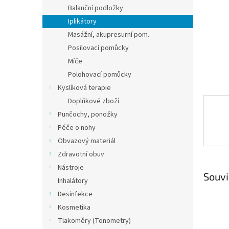
n
Balanční podložky
e
Iplikátory
l
Masážní, akupresurní pom.
Posilovací pomůcky
Míče
Polohovací pomůcky
Kyslíková terapie
Doplňkové zboží
Punčochy, ponožky
Péče o nohy
Obvazový materiál
Zdravotní obuv
Nástroje
Souvi
Inhalátory
Desinfekce
Kosmetika
Tlakoměry (Tonometry)