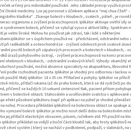
reček určený pro individuální používání. Jeho základní princip využívá pros
ční čínské medicímy. Lze jej porovnat s účinkem aplikace “mej chua čžeň“ – 
ngského kladívka“ . Zbavuje bolesti v kloubech , svalech , páteři , je rovně
eraci organismu a zvýšení práceschopnosti. Iplikátor aktivuje vnitřní síly 
 se syndromem bolesti, přičemž se vylučují vysoce aktivní látky. Spektrum
tí je velmi široké. Mohou ho používat jak zdraví, tak i lidé s některými
obami.Iplikátor se s úspěchem používá na: - předcházení, odstranění nebo
tí při radikulitidě a osteochondróze - zvýšení odolnosti proti svalové únavě
ranění pocitů bolesti při zápalových procesech a bolestech v kloubech, - o
edků úrazů pohybového ústrojí, - zvýšení práceschopnosti na konci pracovn
ení ohebnosti v kloubech, - odstranění svalových křečí. Výhody: okamžitý e
oduchost používání, možná absence specialisty na akupunkturu, libovolná 
ení podle rozhodnutí pacienta. Iplikátor je vhodný pro odbornou i laickou v
b použití: Malý iplikátor: 18 x 35 cm. Přitlačení a pohyby: Iplikátor se přiloží
tivé místo, přitlačí rukama (až do prahu bolesti, která se dá vydržet) po do
nd, přičemž se každých 10 sekund zintenzivní tlak, pacient přitom pohybuj
stvem v bolestivé oblasti. Stahováním a uvolňováním svalstva v aplikované 
je efekt působení iplikátoru (např. při aplikaci na páteř je vhodné přenášet
na nohu). Procedura přikládání iplikátorů na bolestivou oblast se opakuje a
ého vymizení bolesti. Iplikátor je možno nosit delší dobu na bolestivém mís
eba jej přitlačit elastickým obvazem, pásem, ručníkem atd. Při použití na k
 iplikátor přikládat na vnější a boční části kloubů tak, aby hroty iplikátorů ne
vě cévní systém ( který se nachází v podkolenní, podpaží, v slabinách, na v