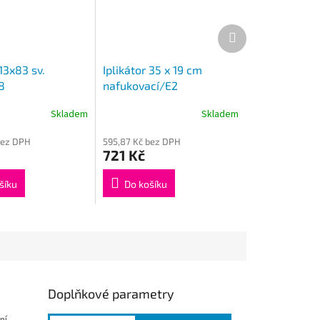
Další
produkt
 13x83 sv.
Iplikátor 35 x 19 cm
8
nafukovací/E2
Skladem
Skladem
bez DPH
595,87 Kč bez DPH
721 Kč
šíku
Do košíku
Doplňkové parametry
ní