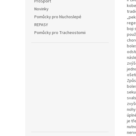
ProSport
kobe
Novinky
tradi
Pomůcky pro hluchoslepé
„peki
regen
REPASY
boji
Pomůcky pro Tracheostomii
použi
chor
boles
odst
násl
zvýš
jedn
ošetř
Způso
boles
seku
sval
zvyšu
nohy 
úpln
je tř
nutno
nervo