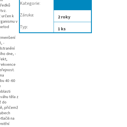
Kategorie
:
Iplikátory
tředků
tvz.
Záruka
:
ž určen k
2 roky
organismu v
Typ
:
 metod
1 ks
 zmenšení
, -
dstranění
ího dne, -
fekt,
frekvence
eřejnost.
 na
bu 40 -60
e
oblasti
 váhu těla z
ž do
tě, přičemž
loubech
tlačili na
nitřní