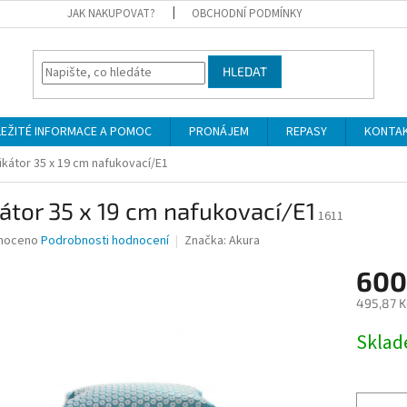
JAK NAKUPOVAT?
OBCHODNÍ PODMÍNKY
HLEDAT
LEŽITÉ INFORMACE A POMOC
PRONÁJEM
REPASY
KONTA
likátor 35 x 19 cm nafukovací/E1
kátor 35 x 19 cm nafukovací/E1
1611
né
noceno
Podrobnosti hodnocení
Značka:
Akura
ní
600
u
495,87 K
Měrná
Skla
cena:
ek.