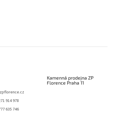
Kamenná prodejna ZP
Florence Praha 11
zpflorence.cz
271 914 978
777 635 746