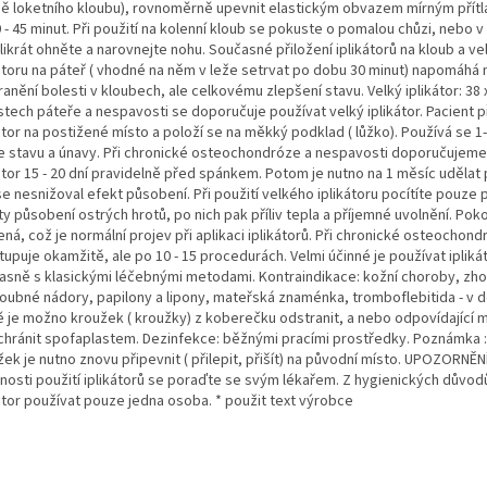
ně loketního kloubu), rovnoměrně upevnit elastickým obvazem mírným přítl
 - 45 minut. Při použití na kolenní kloub se pokuste o pomalou chůzi, nebo 
ikrát ohněte a narovnejte nohu. Současné přiložení iplikátorů na kloub a v
kátoru na páteř ( vhodné na něm v leže setrvat po dobu 30 minut) napomáhá 
anění bolesti v kloubech, ale celkovému zlepšení stavu. Velký iplikátor: 38 x
tech páteře a nespavosti se doporučuje používat velký iplikátor. Pacient př
átor na postižené místo a položí se na měkký podklad ( lůžko). Používá se 1
e stavu a únavy. Při chronické osteochondróze a nespavosti doporučujeme
átor 15 - 20 dní pravidelně před spánkem. Potom je nutno na 1 měsíc udělat
e nesnižoval efekt působení. Při použití velkého iplikátoru pocítíte pouze 
ty působení ostrých hrotů, po nich pak příliv tepla a příjemné uvolnění. Po
ná, což je normální projev při aplikaci iplikátorů. Při chronické osteochon
upuje okamžitě, ale po 10 - 15 procedurách. Velmi účinné je používat ipliká
asně s klasickými léčebnými metodami. Kontraindikace: kožní choroby, zh
oubné nádory, papilony a lipony, mateřská znaménka, tromboflebitida - v
ě je možno kroužek ( kroužky) z koberečku odstranit, a nebo odpovídající m
 chránit spofaplastem. Dezinfekce: běžnými pracími prostředky. Poznámka 
ek je nutno znovu připevnit ( přilepit, přišít) na původní místo. UPOZORNĚN
nosti použití iplikátorů se poraďte se svým lékařem. Z hygienických důvo
kátor používat pouze jedna osoba. * použit text výrobce