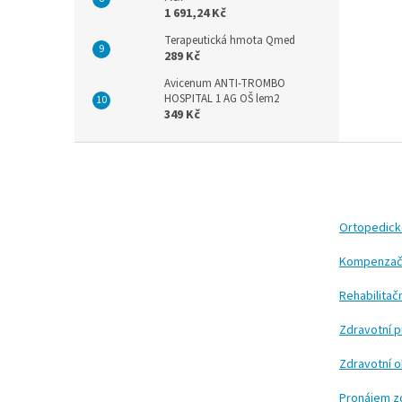
1 691,24 Kč
Terapeutická hmota Qmed
289 Kč
Avicenum ANTI-TROMBO
HOSPITAL 1 AG OŠ lem2
349 Kč
Z
á
p
a
t
Ortopedic
í
Kompenzač
Rehabilita
Zdravotní 
Zdravotní 
Pronájem z