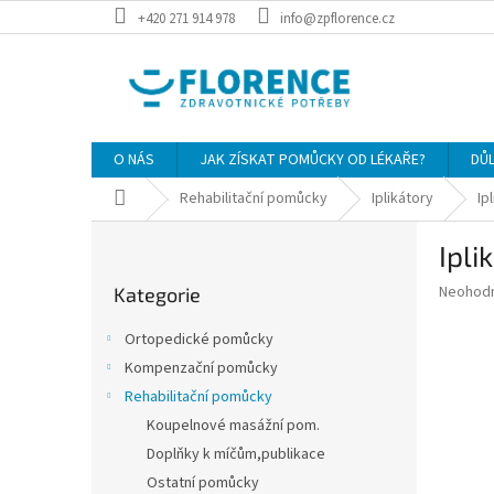
Přejít
+420 271 914 978
info@zpflorence.cz
na
obsah
O NÁS
JAK ZÍSKAT POMŮCKY OD LÉKAŘE?
DŮ
Domů
Rehabilitační pomůcky
Iplikátory
Ip
P
Ipli
o
Přeskočit
s
Průměr
Neohod
Kategorie
kategorie
t
hodnoce
r
produkt
Ortopedické pomůcky
a
je
Kompenzační pomůcky
0,0
n
z
Rehabilitační pomůcky
n
5
í
Koupelnové masážní pom.
hvězdič
p
Doplňky k míčům,publikace
a
Ostatní pomůcky