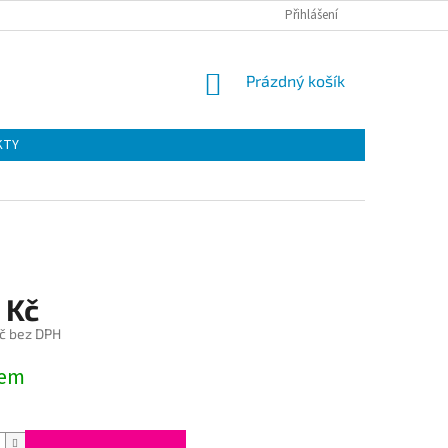
Přihlášení
NÁKUPNÍ
Prázdný košík
KOŠÍK
KTY
 Kč
č bez DPH
dem