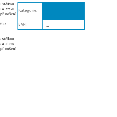
u stélkou
Obuv Moosbacher
 a latexu
Kategorie
:
při nošení.
(BAMA)
élka
EAN
:
—
u stélkou
 a latexu
při nošení.