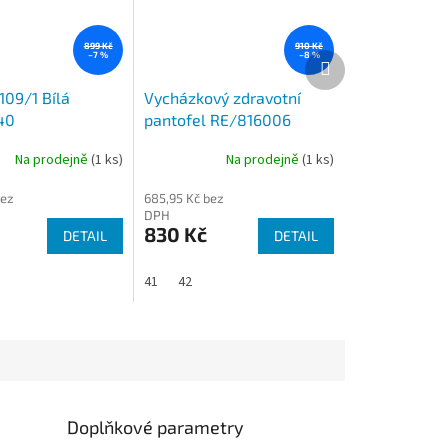
899 Kč
910 Kč
Další
–7 %
–8 %
produkt
109/1 Bílá
Vycházkový zdravotní
40
pantofel RE/816006
SAND
Na prodejně
(1 ks)
Na prodejně
(1 ks)
bez
685,95 Kč bez
DPH
830 Kč
DETAIL
DETAIL
41
42
Doplňkové parametry