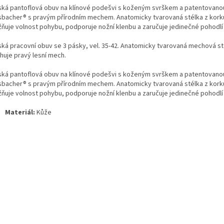
ká pantoflová obuv na klínové podešvi s koženým svrškem a patentovano
bacher® s pravým přírodním mechem. Anatomicky tvarovaná stélka z korku
ňuje volnost pohybu, podporuje nožní klenbu a zaručuje jedinečné pohodlí 
ká pracovní obuv se 3 pásky, vel. 35-42. Anatomicky tvarovaná mechová st
huje pravý lesní mech.
ká pantoflová obuv na klínové podešvi s koženým svrškem a patentovano
bacher® s pravým přírodním mechem. Anatomicky tvarovaná stélka z korku
ňuje volnost pohybu, podporuje nožní klenbu a zaručuje jedinečné pohodlí 
Materiál:
Kůže