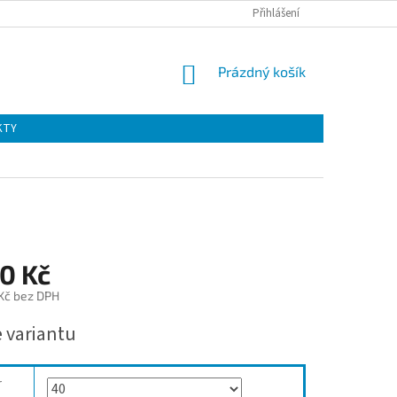
Přihlášení
NÁKUPNÍ
Prázdný košík
KOŠÍK
KTY
0 Kč
 Kč bez DPH
e variantu
r