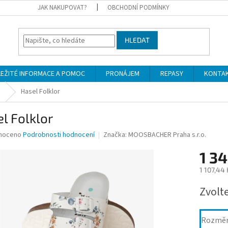
JAK NAKUPOVAT?
OBCHODNÍ PODMÍNKY
HLEDAT
LEŽITÉ INFORMACE A POMOC
PRONÁJEM
REPASY
KONTA
)
Hasel Folklor
l Folklor
né
noceno
Podrobnosti hodnocení
Značka:
MOOSBACHER Praha s.r.o.
ní
1 34
u
1 107,44
Měrná
Zvolt
cena:
ek.
Rozmě