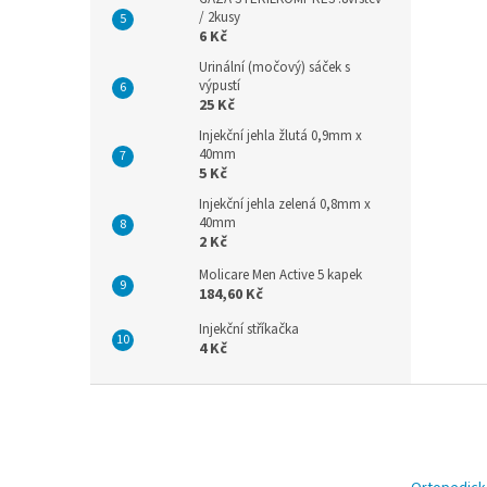
/ 2kusy
6 Kč
Urinální (močový) sáček s
výpustí
25 Kč
Injekční jehla žlutá 0,9mm x
40mm
5 Kč
Injekční jehla zelená 0,8mm x
40mm
2 Kč
Molicare Men Active 5 kapek
184,60 Kč
Injekční stříkačka
4 Kč
Z
á
p
a