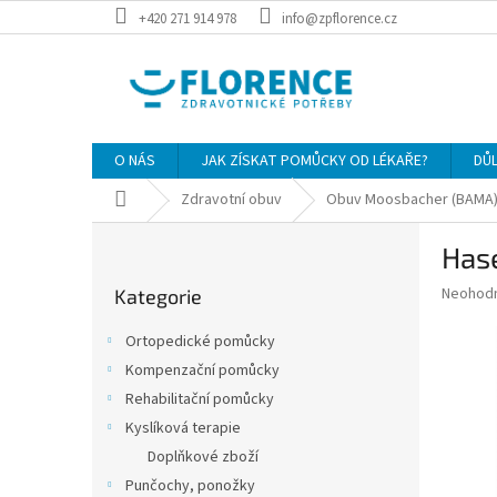
Přejít
+420 271 914 978
info@zpflorence.cz
na
obsah
O NÁS
JAK ZÍSKAT POMŮCKY OD LÉKAŘE?
DŮ
Domů
Zdravotní obuv
Obuv Moosbacher (BAMA
P
Hase
o
Přeskočit
s
Průměr
Neohod
Kategorie
kategorie
t
hodnoce
r
produkt
Ortopedické pomůcky
a
je
Kompenzační pomůcky
0,0
n
z
Rehabilitační pomůcky
n
5
í
Kyslíková terapie
hvězdič
p
Doplňkové zboží
a
Punčochy, ponožky