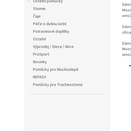
Ostatní pomůcky
Dáms
Stomie
Moos
umož
Čaje
Péče o dutinu ústní
Dáms
Potravinové doplňky
obsa
Ostatní
Dáms
Výprodej / Sleva / Akce
Moos
ProSport
umož
Novinky
Pomůcky pro hluchoslepé
REPASY
Pomůcky pro Tracheostomii