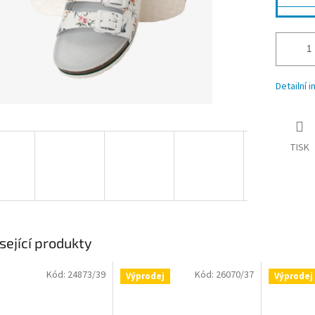
Detailní 
TISK
sející produkty
Kód:
24873/39
Kód:
26070/37
Výprodej
Výprodej