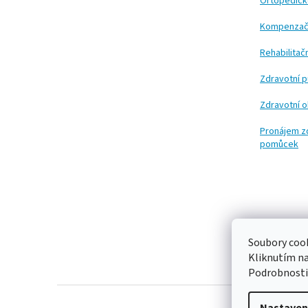
t
Ortopedic
í
Kompenzač
Rehabilita
Zdravotní 
Zdravotní 
Pronájem z
pomůcek
Soubory cook
Kliknutím n
Podrobnosti