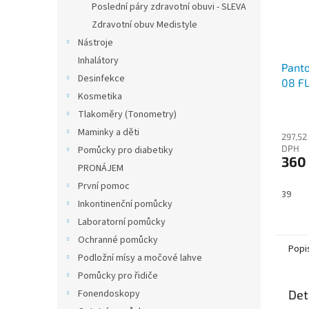
Poslední páry zdravotní obuvi - SLEVA
Zdravotní obuv Medistyle
Nástroje
Inhalátory
Pant
Desinfekce
08 FL
Kosmetika
Tlakoměry (Tonometry)
Maminky a děti
297,52
DPH
Pomůcky pro diabetiky
360
PRONÁJEM
První pomoc
39
Inkontinenční pomůcky
Laboratorní pomůcky
Ochranné pomůcky
Popi
Podložní mísy a močové lahve
Pomůcky pro řidiče
Det
Fonendoskopy