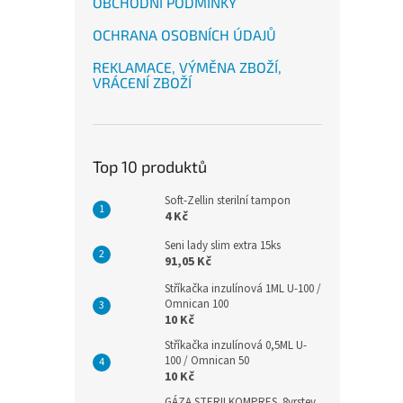
OBCHODNÍ PODMÍNKY
OCHRANA OSOBNÍCH ÚDAJŮ
REKLAMACE, VÝMĚNA ZBOŽÍ,
VRÁCENÍ ZBOŽÍ
Top 10 produktů
Soft-Zellin sterilní tampon
4 Kč
Seni lady slim extra 15ks
91,05 Kč
Stříkačka inzulínová 1ML U-100 /
Omnican 100
10 Kč
Stříkačka inzulínová 0,5ML U-
100 / Omnican 50
10 Kč
GÁZA STERILKOMPRES .8vrstev