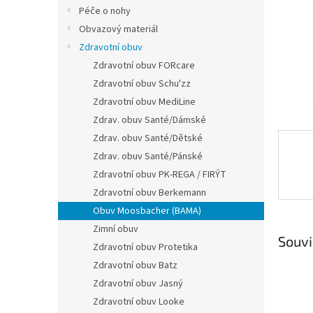
n
Péče o nohy
e
Obvazový materiál
l
Zdravotní obuv
Zdravotní obuv FORcare
Zdravotní obuv Schu'zz
Zdravotní obuv MediLine
Zdrav. obuv Santé/Dámské
Zdrav. obuv Santé/Dětské
Zdrav. obuv Santé/Pánské
Zdravotní obuv PK-REGA / FIRÝT
Zdravotní obuv Berkemann
Obuv Moosbacher (BAMA)
Zimní obuv
Souvi
Zdravotní obuv Protetika
Zdravotní obuv Batz
Zdravotní obuv Jasný
Zdravotní obuv Looke