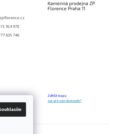
Kamenná prodejna ZP
Florence Praha 11
zpflorence.cz
271 914 978
777 635 746
Zvětšit mapu
Jak se k nám dostanete?
Souhlasím