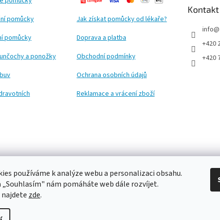
ké pomůcky
Kontakt
ní pomůcky
Jak získat pomůcky od lékaře?
info
@
ční pomůcky
Doprava a platba
+420 
punčochy a ponožky
Obchodní podmínky
+420 
obuv
Ochrana osobních údajů
dravotních
Reklamace a vrácení zboží
ies používáme k analýze webu a personalizaci obsahu.
a „Souhlasím" nám pomáháte web dále rozvíjet.
 najdete
zde
.