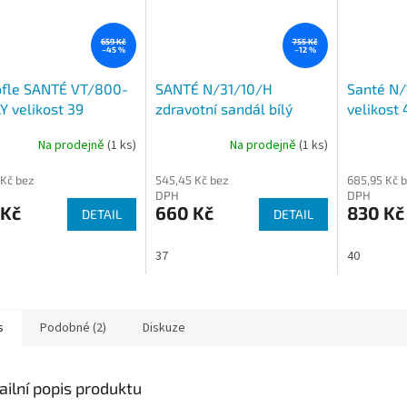
659 Kč
755 Kč
–45 %
–12 %
ofle SANTÉ VT/800-
SANTÉ N/31/10/H
Santé N/
Y velikost 39
zdravotní sandál bílý
velikost 
velikost 37
Na prodejně
(1 ks)
Na prodejně
(1 ks)
 Kč bez
545,45 Kč bez
685,95 Kč 
DPH
DPH
 Kč
660 Kč
830 Kč
DETAIL
DETAIL
37
40
s
Podobné (2)
Diskuze
ailní popis produktu