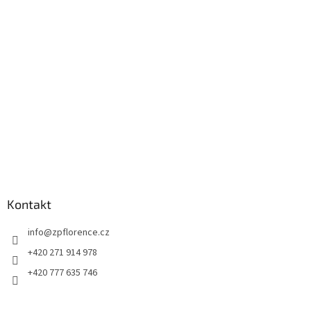
a
t
í
Kontakt
info
@
zpflorence.cz
+420 271 914 978
+420 777 635 746