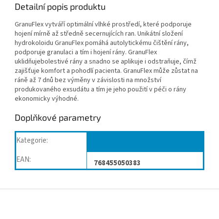
Detailní popis produktu
GranuFlex vytváří optimální vlhké prostředí, které podporuje
hojení mírně až středně secernujících ran. Unikátní složení
hydrokoloidu GranuFlex pomáhá autolytickému čištění rány,
podporuje granulaci a tím i hojení rány. GranuFlex
uklidňujebolestivé rány a snadno se aplikuje i odstraňuje, čímž
zajišťuje komfort a pohodlí pacienta. GranuFlex může zůstat na
ráně až 7 dnů bez výměny v závislosti na množství
produkovaného exsudátu a tím je jeho použití v péči o rány
ekonomicky výhodné.
Doplňkové parametry
Kategorie
:
Krytí ran
EAN
:
768455050383
Z
á
p