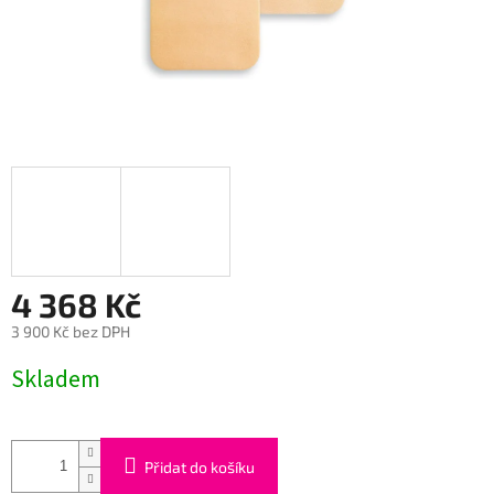
4 368 Kč
3 900 Kč bez DPH
Měrná
Skladem
cena:
Přidat do košíku