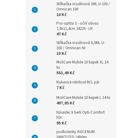
Stříkačka inzulínová 1ML U-100 /
Omnican 100
10 Kč
Pro-ophta S - oční obvaz
7,8x11,4cm 34229 - LR
47 Kč
Stříkačka inzulínová 0,5ML U-
100 / Omnican 50
10 Kč
MoliCare Mobile 10 kapek XL 14
ks
553,49 Kč
Rukavice nitrilové M/L pár
7 Kč
MoliCare Mobile 10 kapek L 14 ks
497,05 Kč
Násadec k berli Opti-Comfort
FDI
95 Kč
podkolenky AVICENUM
SANITIZED 140den