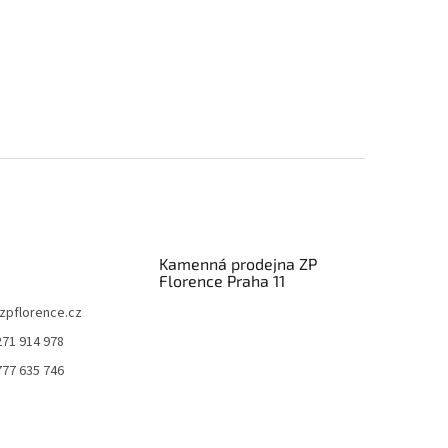
Kamenná prodejna ZP
Florence Praha 11
zpflorence.cz
271 914 978
777 635 746