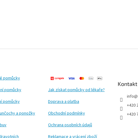
ké pomůcky
Kontakt
ní pomůcky
Jak získat pomůcky od lékaře?
info
@
ční pomůcky
Doprava a platba
+420 
punčochy a ponožky
Obchodní podmínky
+420 
obuv
Ochrana osobních údajů
dravotních
Reklamace a vrácení zboží