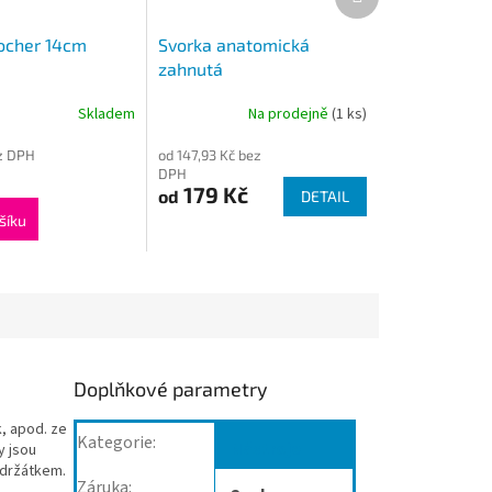
produkt
ocher 14cm
Svorka anatomická
zahnutá
Skladem
Na prodejně
(1 ks)
ez DPH
od 147,93 Kč bez
DPH
179 Kč
od
DETAIL
šíku
Doplňkové parametry
, apod. ze
Kategorie
:
Nástroje
y jsou
 držátkem.
Záruka
: