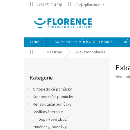
Přejít
+420 271 914 978
info@zpflorence.cz
na
obsah
O NÁS
JAK ZÍSKAT POMŮCKY OD LÉKAŘE?
DŮ
Domů
Nástroje
Exkavátor hokejka
P
Exk
o
Přeskočit
s
Průměr
Neohod
Kategorie
kategorie
t
hodnoce
r
produkt
Ortopedické pomůcky
a
je
Kompenzační pomůcky
0,0
n
z
Rehabilitační pomůcky
n
5
í
Kyslíková terapie
hvězdič
p
Doplňkové zboží
a
Punčochy, ponožky