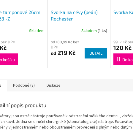
tě tamponové 26cm
Svorka na cévy (peán)
Svorka K
63 -Z
Rochester
Skladem
Skladem
(1 ks)
Průměrné
hodnocení
 bez DPH
od 180,99 Kč bez
99,17 Kč b
produktu
 Kč
120 Kč
DPH
je
219 Kč
od
DETAIL
1,0
z
o košíku
Do ko
5
hvězdiček.
s
Podobné (8)
Diskuze
ailní popis produktu
vátory jsou ostré nástroje používané k odstranění měkkého dentinu, vložek
ch kavit. Jedná se o ruční chirurgické (stomatologické) nástroje. Exkavátor
běny v jednostranném nebo oboustranném provedení s plným nebo dutým