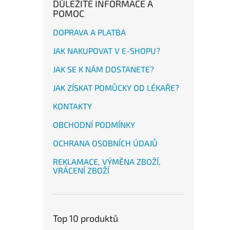
DŮLEŽITÉ INFORMACE A
POMOC
DOPRAVA A PLATBA
JAK NAKUPOVAT V E-SHOPU?
JAK SE K NÁM DOSTANETE?
JAK ZÍSKAT POMŮCKY OD LÉKAŘE?
KONTAKTY
OBCHODNÍ PODMÍNKY
OCHRANA OSOBNÍCH ÚDAJŮ
REKLAMACE, VÝMĚNA ZBOŽÍ,
VRÁCENÍ ZBOŽÍ
Top 10 produktů