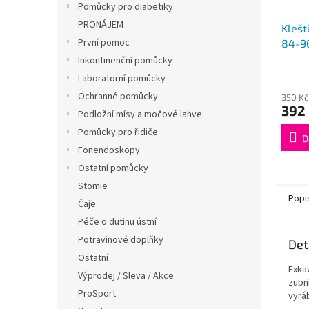
Pomůcky pro diabetiky
PRONÁJEM
Kleš
První pomoc
84-9
Inkontinenční pomůcky
Laboratorní pomůcky
Ochranné pomůcky
350 Kč
392
Podložní mísy a močové lahve
Pomůcky pro řidiče
D
Fonendoskopy
Ostatní pomůcky
Stomie
Popi
Čaje
Péče o dutinu ústní
Potravinové doplňky
Det
Ostatní
Exka
Výprodej / Sleva / Akce
zubní
ProSport
vyrá