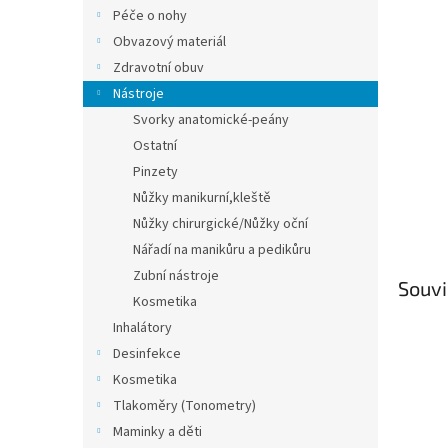
n
Péče o nohy
e
Obvazový materiál
l
Zdravotní obuv
Nástroje
Svorky anatomické-peány
Ostatní
Pinzety
Nůžky manikurní,kleště
Nůžky chirurgické/Nůžky oční
Nářadí na manikůru a pedikůru
Zubní nástroje
Souvi
Kosmetika
Inhalátory
Desinfekce
Kosmetika
Tlakoměry (Tonometry)
Maminky a děti