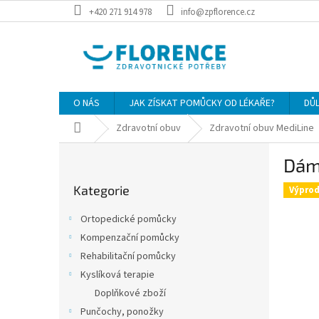
Přejít
+420 271 914 978
info@zpflorence.cz
na
obsah
O NÁS
JAK ZÍSKAT POMŮCKY OD LÉKAŘE?
DŮ
Domů
Zdravotní obuv
Zdravotní obuv MediLine
P
Dám
o
Přeskočit
s
Kategorie
kategorie
Výprod
t
r
Ortopedické pomůcky
a
Kompenzační pomůcky
n
Rehabilitační pomůcky
n
í
Kyslíková terapie
p
Doplňkové zboží
a
Punčochy, ponožky