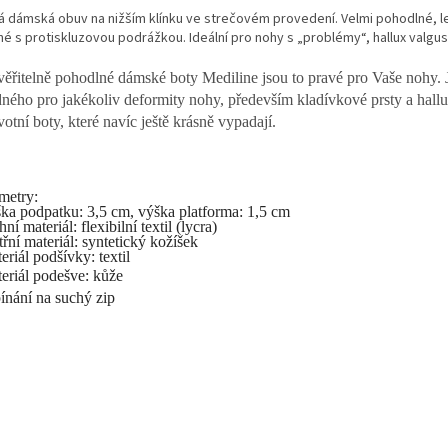
á dámská obuv na nižším klínku ve strečovém provedení. Velmi pohodlné, le
é s protiskluzovou podrážkou. Ideální pro nohy s „problémy“, hallux valgus
ěřitelně pohodlné dámské boty Mediline jsou to pravé pro Vaše nohy. 
ného pro jakékoliv deformity nohy, především kladívkové prsty a hallu
votní boty, které navíc ještě krásně vypadají.
metry:
ška podpatku:
3,5
cm,
výška platforma: 1,5 cm
hní materiál: flexibilní textil (lycra)
třní materiál: syntetický kožíšek
eriál podšívky: textil
teriál podešve: kůže
pínání na suchý zip