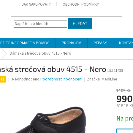
JAK NAKUPOVAT?
OBCHODNÍ PODMÍNKY
HLEDAT
LEŽITÉ INFORMACE A POMOC
PRONÁJEM
REPASY
KONTA
Dámská strečová obuv 4515 - Nero
ská strečová obuv 4515 - Nero
15521/38
Průměrné
Neohodnoceno
Podrobnosti hodnocení
Značka:
MediLine
ej
hodnocení
produktu
1 105 Kč
je
990
0,0
818,18 K
z
5
Měrná
Na pr
hvězdiček.
cena: