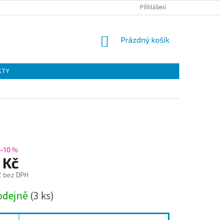
Přihlášení
NÁKUPNÍ
Prázdný košík
KOŠÍK
KTY
–10 %
 Kč
č bez DPH
odejně
(3 ks)