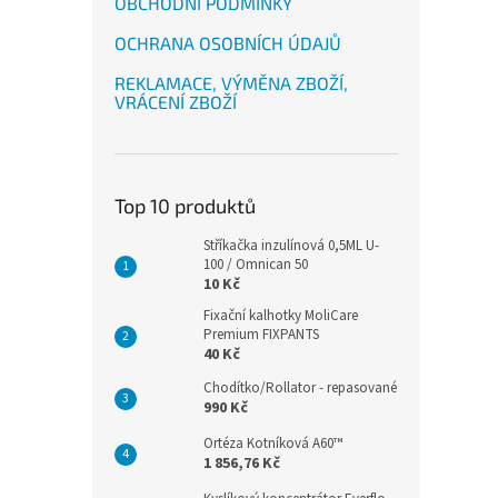
OBCHODNÍ PODMÍNKY
OCHRANA OSOBNÍCH ÚDAJŮ
REKLAMACE, VÝMĚNA ZBOŽÍ,
VRÁCENÍ ZBOŽÍ
Top 10 produktů
Stříkačka inzulínová 0,5ML U-
100 / Omnican 50
10 Kč
Fixační kalhotky MoliCare
Premium FIXPANTS
40 Kč
Chodítko/Rollator - repasované
990 Kč
Ortéza Kotníková A60™
1 856,76 Kč