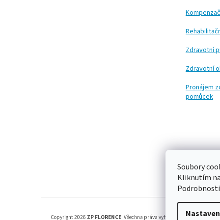
í
Kompenzač
Rehabilita
Zdravotní 
Zdravotní 
Pronájem z
pomůcek
Soubory cook
Kliknutím n
Podrobnosti
Nastaven
Copyright 2026
ZP FLORENCE
. Všechna práva vyhrazena.