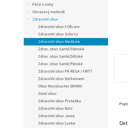
n
Péče o nohy
e
Obvazový materiál
l
Zdravotní obuv
Zdravotní obuv FORcare
Zdravotní obuv Schu'zz
Zdravotní obuv MediLine
Zdrav. obuv Santé/Dámské
Zdrav. obuv Santé/Dětské
Zdrav. obuv Santé/Pánské
Zdravotní obuv PK-REGA / FIRÝT
Zdravotní obuv Berkemann
Obuv Moosbacher (BAMA)
Zimní obuv
Zdravotní obuv Protetika
Popi
Zdravotní obuv Batz
Zdravotní obuv Jasný
Det
Zdravotní obuv Looke