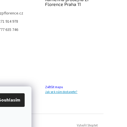
Florence Praha 11
zpflorence.cz
271 914 978
777 635 746
Zvětšit mapu
Jak se k nám dostanete?
Souhlasím
Vytvořil Shoptet