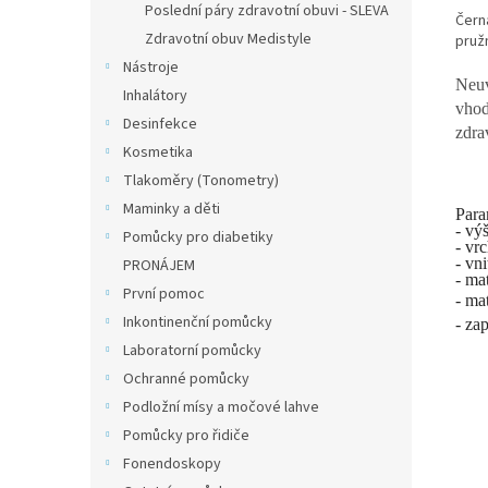
Poslední páry zdravotní obuvi - SLEVA
Čern
Zdravotní obuv Medistyle
pružn
Nástroje
Neuv
Inhalátory
vhod
Desinfekce
zdra
Kosmetika
Tlakoměry (Tonometry)
Maminky a děti
Para
- vý
Pomůcky pro diabetiky
- vrc
- vni
PRONÁJEM
- mat
První pomoc
- ma
Inkontinenční pomůcky
- za
Laboratorní pomůcky
Ochranné pomůcky
Podložní mísy a močové lahve
Pomůcky pro řidiče
Fonendoskopy