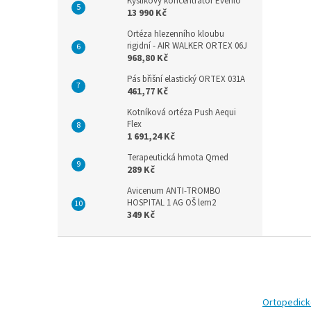
Kyslíkový koncentrátor Everflo
13 990 Kč
Ortéza hlezenního kloubu
rigidní - AIR WALKER ORTEX 06J
968,80 Kč
Pás břišní elastický ORTEX 031A
461,77 Kč
Kotníková ortéza Push Aequi
Flex
1 691,24 Kč
Terapeutická hmota Qmed
289 Kč
Avicenum ANTI-TROMBO
HOSPITAL 1 AG OŠ lem2
349 Kč
Z
á
p
a
t
Ortopedic