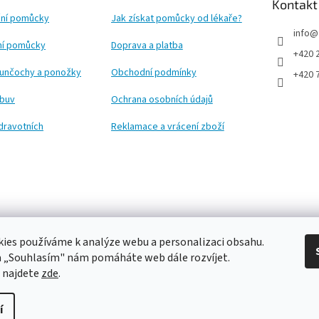
Kontakt
ní pomůcky
Jak získat pomůcky od lékaře?
info
@
ční pomůcky
Doprava a platba
+420 
punčochy a ponožky
Obchodní podmínky
+420 
obuv
Ochrana osobních údajů
dravotních
Reklamace a vrácení zboží
ies používáme k analýze webu a personalizaci obsahu.
a „Souhlasím" nám pomáháte web dále rozvíjet.
 najdete
zde
.
í