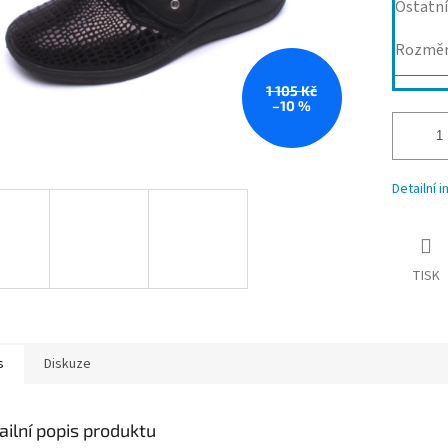
Ostatní
Rozmě
1 105 Kč
–10 %
Detailní 
TISK
s
Diskuze
ailní popis produktu