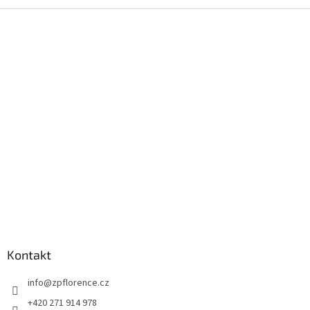
Z
á
p
a
t
í
Kontakt
info
@
zpflorence.cz
+420 271 914 978