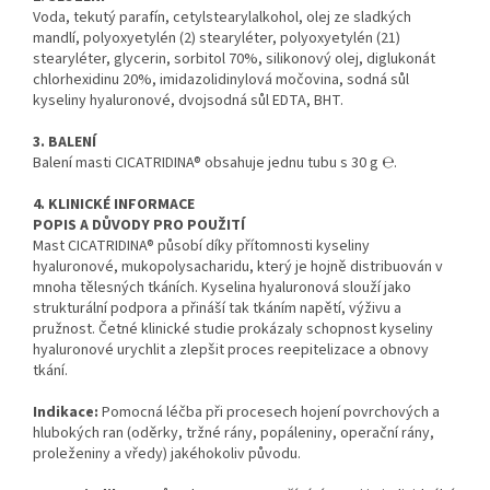
Voda, tekutý parafín, cetylstearylalkohol, olej ze sladkých
mandlí, polyoxyetylén (2) stearyléter, polyoxyetylén (21)
stearyléter, glycerin, sorbitol 70%, silikonový olej, diglukonát
chlorhexidinu 20%, imidazolidinylová močovina, sodná sůl
kyseliny hyaluronové, dvojsodná sůl EDTA, BHT.
3. BALENÍ
Balení masti CICATRIDINA® obsahuje jednu tubu s 30 g ℮.
4. KLINICKÉ INFORMACE
POPIS A DŮVODY PRO POUŽITÍ
Mast CICATRIDINA® působí díky přítomnosti kyseliny
hyaluronové, mukopolysacharidu, který je hojně distribuován v
mnoha tělesných tkáních. Kyselina hyaluronová slouží jako
strukturální podpora a přináší tak tkáním napětí, výživu a
pružnost. Četné klinické studie prokázaly schopnost kyseliny
hyaluronové urychlit a zlepšit proces reepitelizace a obnovy
tkání.
Indikace:
Pomocná léčba při procesech hojení povrchových a
hlubokých ran (oděrky, tržné rány, popáleniny, operační rány,
proleženiny a vředy) jakéhokoliv původu.