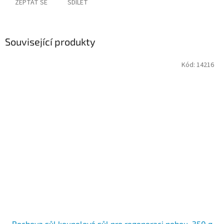
ZEPTAT SE
SDÍLET
Související produkty
Kód:
14216
Rochova sůl koupelová sůl pro regeneraci nohou, 350 g