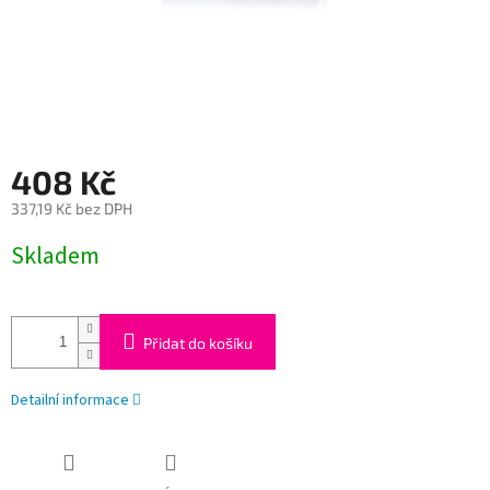
408 Kč
337,19 Kč bez DPH
Měrná
Skladem
cena:
Přidat do košíku
Detailní informace