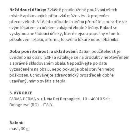
Nežádoucí účinky:
Zvláště prodloužené používání všech
místně aplikovaných přípravků může vést k projevům
přecitlivělosti. V těchto případech léčbu přerušte a poraďte se
svým lékařem za účelem zahájení vhodné léčby. Pokud se
vyskytnou nežádoucí účinky, které nejsou popsány v tomto
příbalovém letáku, informujte svého lékaře nebo lékárníka.
Doba použitelnosti a skladování:
Datum použitelnosti je
uvedeno na obalu (EXP) a vztahuje se na produkt v neotevřeném
a správně skladovaném obalu. Nepoužívejte po datu
vyznačeném na obalu, nebo pokud je obal otevřen nebo
poškozen. Uchovávejte zdravotnický prostředek dobře
uzavřený, mimo světla a tepla.
5. VÝROBCE
FARMA-DERMA s. r. l. Via Dei Bersaglieri, 10 – 40010 Sala
Bolognese (BO) – ITALY.
Balení:
mast, 30 g