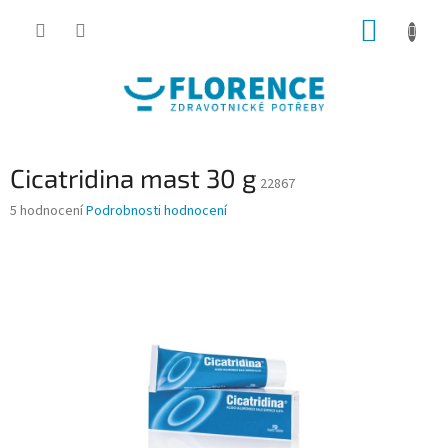
Přejít
NÁKUP
na
obsah
KOŠÍK
Cicatridina mast 30 g
22867
Průměrné
5 hodnocení
Podrobnosti hodnocení
hodnocení
produktu
je
4,4
z
5
hvězdiček.