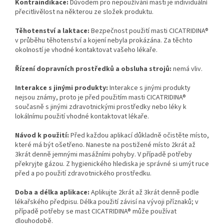
Kontraindikace:
Důvodem pro nepoužívání masti je individuální
přecitlivělost na některou ze složek produktu.
Těhotenství a laktace:
Bezpečnost použití masti CICATRIDINA®
v průběhu těhotenství a kojení nebyla prokázána. Za těchto
okolností je vhodné kontaktovat vašeho lékaře.
Řízení dopravních prostředků a obsluha strojů:
nemá vliv.
Interakce s jinými produkty:
Interakce s jinými produkty
nejsou známy, proto je před použitím masti CICATRIDINA®
současně s jinými zdravotnickými prostředky nebo léky k
lokálnímu použití vhodné kontaktovat lékaře.
Návod k použití:
Před každou aplikací důkladně očistěte místo,
které má být ošetřeno. Naneste na postižené místo 2krát až
3krát denně jemnými masážními pohyby. V případě potřeby
překryjte gázou. Z hygienického hlediska je správné si umýt ruce
před a po použití zdravotnického prostředku.
Doba a délka aplikace:
Aplikujte 2krát až 3krát denně podle
lékařského předpisu. Délka použití závisí na vývoji příznaků; v
případě potřeby se mast CICATRIDINA® může používat
dlouhodobě.