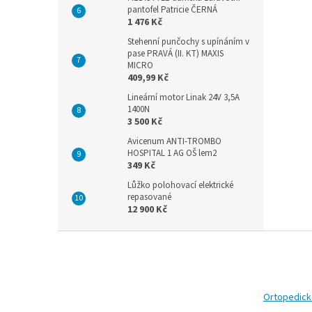
pantofel Patricie ČERNÁ
1 476 Kč
Stehenní punčochy s upínáním v
pase PRAVÁ (II. KT) MAXIS
MICRO
409,99 Kč
Lineární motor Linak 24V 3,5A
1400N
3 500 Kč
Avicenum ANTI-TROMBO
HOSPITAL 1 AG OŠ lem2
349 Kč
Lůžko polohovací elektrické
repasované
12 900 Kč
Z
á
p
a
t
Ortopedic