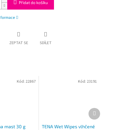
Přidat do košíku
informace
ZEPTAT SE
SDÍLET
Kód:
22867
Kód:
23191
Další
produkt
na mast 30 g
TENA Wet Wipes vlhčené