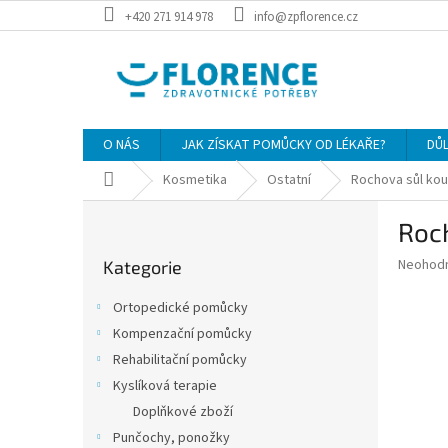
Přejít
+420 271 914 978
info@zpflorence.cz
na
obsah
O NÁS
JAK ZÍSKAT POMŮCKY OD LÉKAŘE?
DŮ
Domů
Kosmetika
Ostatní
Rochova sůl kou
P
Roch
o
Přeskočit
s
Průměr
Neohod
Kategorie
kategorie
t
hodnoce
r
produkt
Ortopedické pomůcky
a
je
Kompenzační pomůcky
0,0
n
z
Rehabilitační pomůcky
n
5
í
Kyslíková terapie
hvězdič
p
Doplňkové zboží
a
Punčochy, ponožky