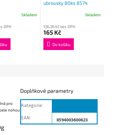
ubrousky 80ks 8574
Skladem
Skladem
bez DPH
136,36 Kč bez DPH
165 Kč
šíku
Do košíku
Doplňkové parametry
dná pro
Kategorie
:
Ostatní
upele nohou
EAN
:
8594003600623
0g