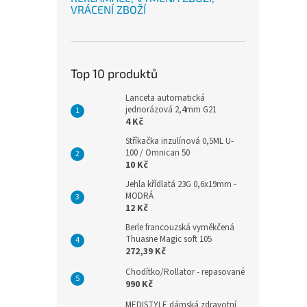
VRÁCENÍ ZBOŽÍ
Top 10 produktů
Lanceta automatická
jednorázová 2,4mm G21
4 Kč
Stříkačka inzulínová 0,5ML U-
100 / Omnican 50
10 Kč
Jehla křídlatá 23G 0,6x19mm -
MODRÁ
12 Kč
Berle francouzská vyměkčená
Thuasne Magic soft 105
272,39 Kč
Chodítko/Rollator - repasované
990 Kč
MEDISTYLE dámská zdravotní