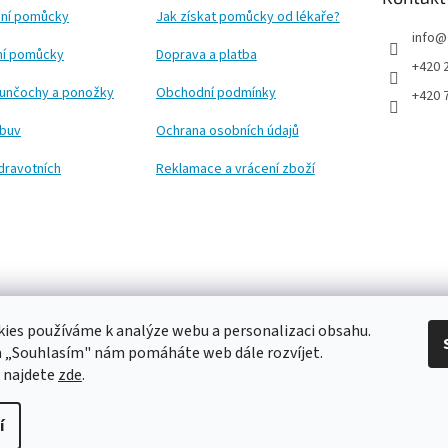
ní pomůcky
Jak získat pomůcky od lékaře?
info
@
ční pomůcky
Doprava a platba
+420 
punčochy a ponožky
Obchodní podmínky
+420 
obuv
Ochrana osobních údajů
dravotních
Reklamace a vrácení zboží
ies používáme k analýze webu a personalizaci obsahu.
a „Souhlasím" nám pomáháte web dále rozvíjet.
 najdete
zde
.
í