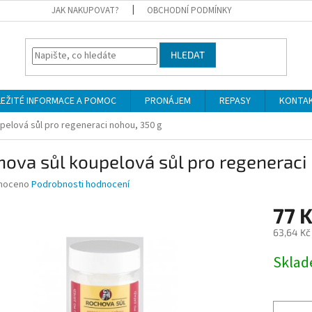
JAK NAKUPOVAT?
OBCHODNÍ PODMÍNKY
HLEDAT
LEŽITÉ INFORMACE A POMOC
PRONÁJEM
REPASY
KONTA
pelová sůl pro regeneraci nohou, 350 g
ova sůl koupelová sůl pro regeneraci
né
noceno
Podrobnosti hodnocení
ní
77 
u
63,64 Kč
Měrná
Skla
cena:
ek.