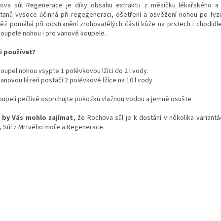
ova sůl Regenerace je díky obsahu extraktu z měsíčku lékařského a 
čitanů vysoce účinná při regegeneraci, ošetření a osvěžení nohou po fyzi
ěž pomáhá při odstranění zrohovatělých částí kůže na prstech i chodidl
koupele nohou i pro vanové koupele.
ji používat?
koupel nohou vsypte 1 polévkovou lžíci do 2 l vody.
anovou lázeň postačí 2 polévkové lžíce na 10 l vody.
oupeli pečlivě osprchujte pokožku vlažnou vodou a jemně osušte.
 by Vás mohlo zajímat
, že Rochova sůl je k dostání v několika variantá
e, Sůl z Mrtvého moře a Regenerace.