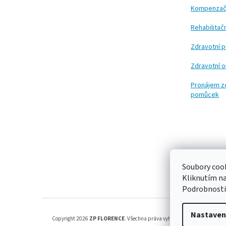
í
Kompenzač
Rehabilita
Zdravotní 
Zdravotní 
Pronájem z
pomůcek
Soubory cook
Kliknutím n
Podrobnosti
Nastaven
Copyright 2026
ZP FLORENCE
. Všechna práva vyhrazena.