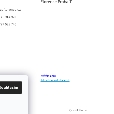
Florence Praha 11
zpflorence.cz
271 914 978
777 635 746
Zvětšit mapu
Jak se k nám dostanete?
Souhlasím
Vytvořil Shoptet