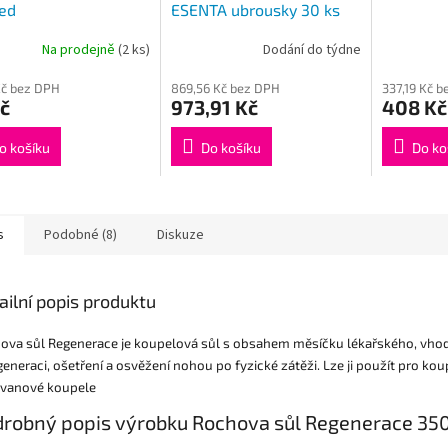
ed
ESENTA ubrousky 30 ks
Na prodejně
(2 ks)
Dodání do týdne
rné
Průměrné
cení
hodnocení
Kč bez DPH
869,56 Kč bez DPH
337,19 Kč 
ktu
produktu
č
973,91 Kč
408 Kč
je
4,4
z
o košíku
Do košíku
Do ko
5
ček.
hvězdiček.
s
Podobné (8)
Diskuze
ailní popis produktu
ova sůl Regenerace je koupelová sůl s obsahem měsíčku lékařského, vho
generaci, ošetření a osvěžení nohou po fyzické zátěži. Lze ji použít pro ko
o vanové koupele
robný popis výrobku Rochova sůl Regenerace 35