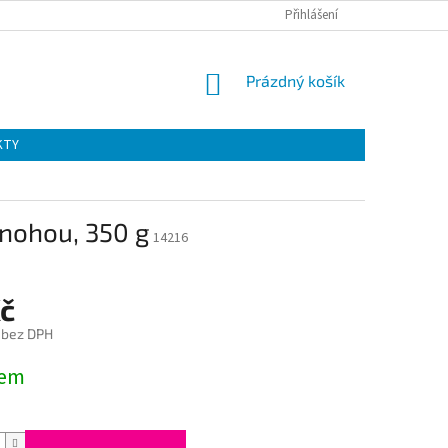
Přihlášení
NÁKUPNÍ
Prázdný košík
KOŠÍK
KTY
 nohou, 350 g
14216
Kč
 bez DPH
dem