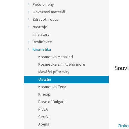
n
Péče o nohy
e
Obvazový materiál
l
Zdravotní obuv
Nástroje
Inhalátory
Desinfekce
Kosmetika
Kosmetika Menalind
Kosmetika z mrtvého moře
Souvi
Masážní přípravky
Ostatní
Kosmetika Tena
Kneipp
Rose of Bulgaria
NIVEA
CeraVe
Abena
Zinko