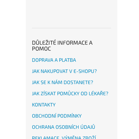
DŮLEŽITÉ INFORMACE A
POMOC
DOPRAVA A PLATBA
JAK NAKUPOVAT V E-SHOPU?
JAK SE K NÁM DOSTANETE?
JAK ZÍSKAT POMŮCKY OD LÉKAŘE?
KONTAKTY
OBCHODNÍ PODMÍNKY
OCHRANA OSOBNÍCH ÚDAJŮ
REKLAMACE, VÝMĚNA ZBOŽÍ,