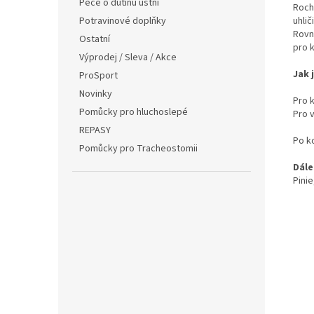
Péče o dutinu ústní
Roch
uhli
Potravinové doplňky
Rovn
Ostatní
pro 
Výprodej / Sleva / Akce
Jak 
ProSport
Novinky
Pro 
Pomůcky pro hluchoslepé
Pro v
REPASY
Po k
Pomůcky pro Tracheostomii
Dále
Pini