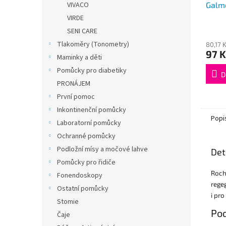
Galm
VIVACO
VIRDE
Průmě
SENI CARE
hodno
Tlakoměry (Tonometry)
80,17 
produ
97 K
je
Maminky a děti
3,4
Pomůcky pro diabetiky
z
D
PRONÁJEM
5
hvězdi
První pomoc
Inkontinenční pomůcky
Popi
Laboratorní pomůcky
Ochranné pomůcky
Podložní mísy a močové lahve
Det
Pomůcky pro řidiče
Roch
Fonendoskopy
rege
Ostatní pomůcky
i pr
Stomie
Pod
Čaje