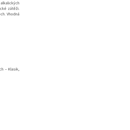
alkalických
cké zátěži.
ech. Vhodná
ch – Klasik,