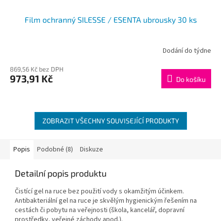
Film ochranný SILESSE / ESENTA ubrousky 30 ks
Dodání do týdne
869,56 Kč bez DPH
973,91 Kč
Do košíku
ZOBRAZIT VŠECHNY SOUVISEJÍCÍ PRODUKTY
Popis
Podobné (8)
Diskuze
Detailní popis produktu
Čistící gel na ruce bez použití vody s okamžitým účinkem.
Antibakteriální gel na ruce je skvělým hygienickým řešením na
cestách či pobytu na veřejnosti (škola, kancelář, dopravní
prostředky, veřejné záchody apod.).