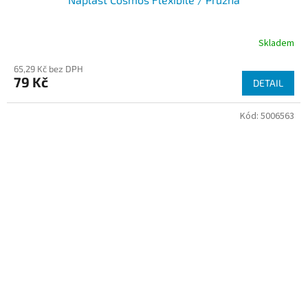
Skladem
65,29 Kč bez DPH
79 Kč
DETAIL
Kód:
5006563