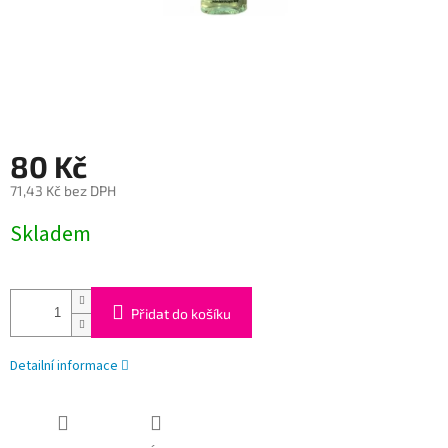
80 Kč
71,43 Kč bez DPH
Měrná
Skladem
cena:
Přidat do košíku
Detailní informace