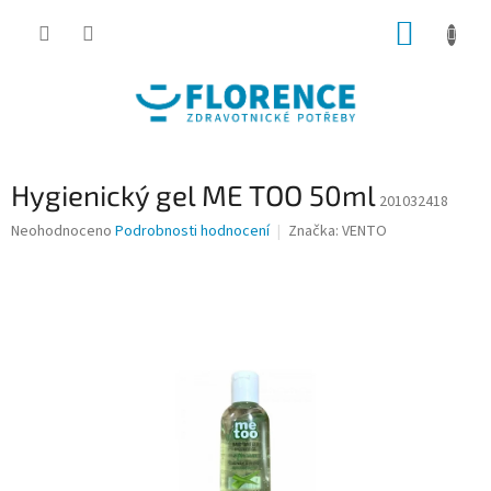
Přejít
NÁKUP
na
obsah
KOŠÍK
Hygienický gel ME TOO 50ml
201032418
Průměrné
Neohodnoceno
Podrobnosti hodnocení
Značka:
VENTO
hodnocení
produktu
je
0,0
z
5
hvězdiček.