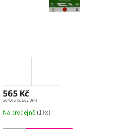
565 Kč
504,46 Kč bez DPH
Měrná
Na prodejně
(1 ks)
cena: