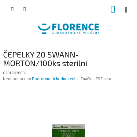
Přejít
NÁKUP
na
obsah
KOŠÍK
ČEPELKY 20 SWANN-
MORTON/100ks sterilní
02012020C31
Průměrné
Neohodnoceno
Podrobnosti hodnocení
Značka:
ZSZ s.r.o.
hodnocení
produktu
je
0,0
z
5
hvězdiček.