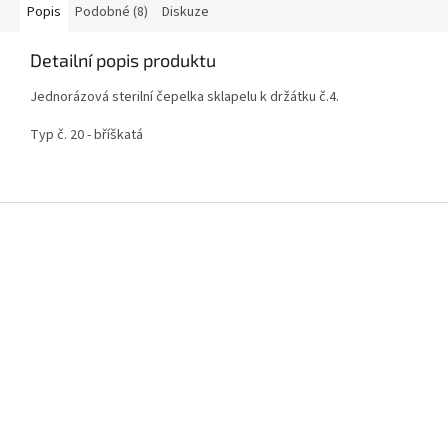
Popis
Podobné (8)
Diskuze
Detailní popis produktu
Jednorázová sterilní čepelka sklapelu k držátku č.4.
Typ č. 20 - bříškatá
Z
á
p
a
t
í