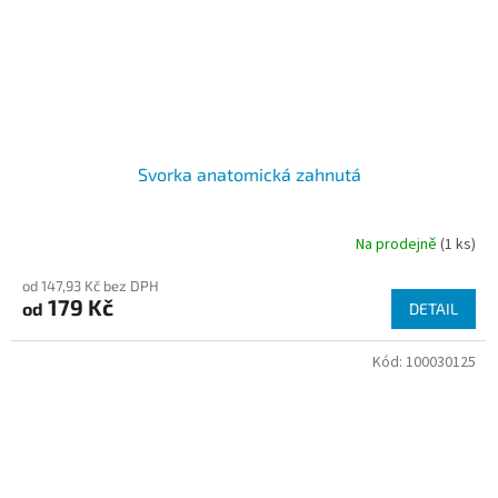
Svorka anatomická zahnutá
Na prodejně
(1 ks)
od 147,93 Kč bez DPH
179 Kč
od
DETAIL
Kód:
100030125