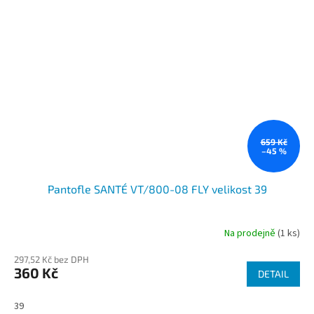
659 Kč
–45 %
Pantofle SANTÉ VT/800-08 FLY velikost 39
Na prodejně
(1 ks)
297,52 Kč bez DPH
360 Kč
DETAIL
39