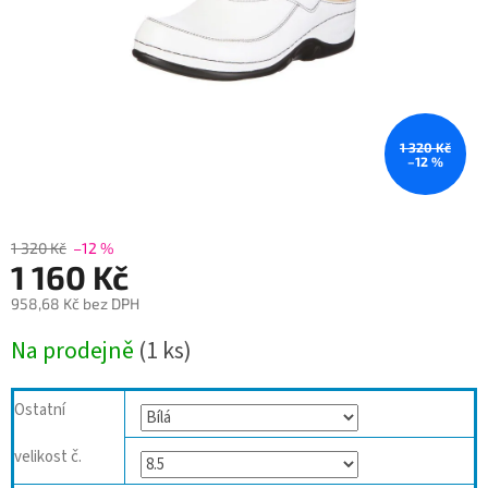
1 320 Kč
–12 %
1 320 Kč
–12 %
1 160 Kč
958,68 Kč bez DPH
Měrná
Na prodejně
(1 ks)
cena:
Ostatní
velikost č.