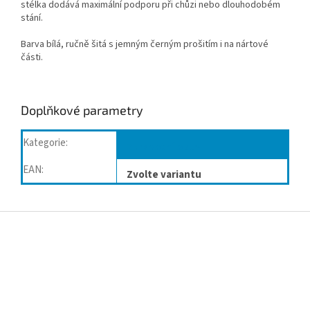
stélka dodává maximální podporu při
chůzi nebo dlouhodobém
stání.
Barva bílá, ručně šitá s jemným černým prošitím i na nártové
části.
Doplňkové parametry
Kategorie
:
Zdravotní obuv
EAN
:
Zvolte variantu
Z
á
p
a
t
í