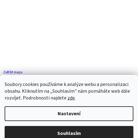
Zvětšit mapu
Jak se k nám dostanete?
Soubory cookies používáme k analýze webu a personalizaci
obsahu. Kliknutím na „Souhlasím" nám pomáháte web dále
rozvíjet. Podrobnosti najdete
zde
.
Nastavení
Vytvořil Shoptet
Souhlasím
Copyright 2026
ZP FLORENCE
. Všechna práva vyhrazena.