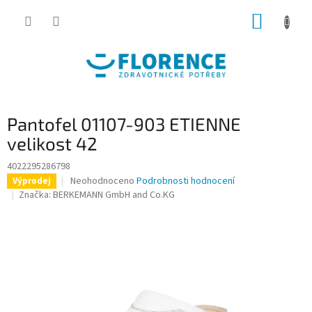
Přejít
NÁKUP
na
obsah
KOŠÍK
Pantofel 01107-903 ETIENNE
velikost 42
4022295286798
Průměrné
Neohodnoceno
Podrobnosti hodnocení
Výprodej
hodnocení
Značka:
BERKEMANN GmbH and Co.KG
produktu
je
0,0
z
5
hvězdiček.