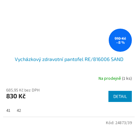
910 Kč
–8 %
Vycházkový zdravotní pantofel RE/816006 SAND
Na prodejně
(1 ks)
685,95 Kč bez DPH
830 Kč
DETAIL
41
42
Kód:
24873/39