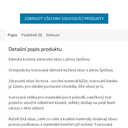
ZOBRAZIT VŠECHNY SOUVISEJÍCÍ PRODUKTY
Popis
Podobné (8)
Diskuze
Detailní popis produktu
Dámská kožená zdravotní obuv s plnou špičkou.
Ortopedicky tvarovaná dámská kožená obuv s plnou špičkou.
Zdravotní obuv Victoria - svrchní materiál kůže; tvarování klenku
je 22mm, pro ideální postavení chodidla, šíře obuvi je G;
tvarovaná stélka pro maximální pocit pohodlí, vaničkový tvar
podešvi slouží k odlehčení kloubů, měkký došlap na patě tlumí
nárazy v této oblasti.
Ručně šitá obuv, steh co steh a kvalitní materiály dodávají obuvi
pravou podívanou a maximální komfort při nošení. Tvarovaná