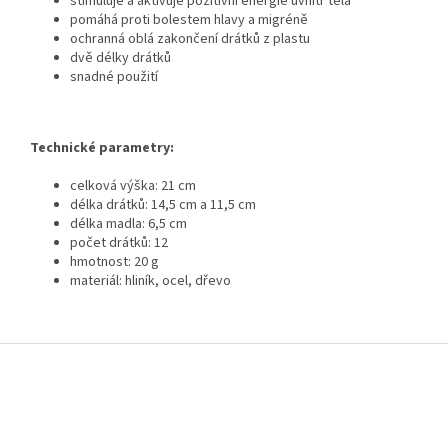
stimuluje a aktivuje pozitivní energie uvnitř těla
pomáhá proti bolestem hlavy a migréně
ochranná oblá zakončení drátků z plastu
dvě délky drátků
snadné použití
Technické parametry:
celková výška: 21 cm
délka drátků: 14,5 cm a 11,5 cm
délka madla: 6,5 cm
počet drátků: 12
hmotnost: 20 g
materiál: hliník, ocel, dřevo
Z
á
p
a
t