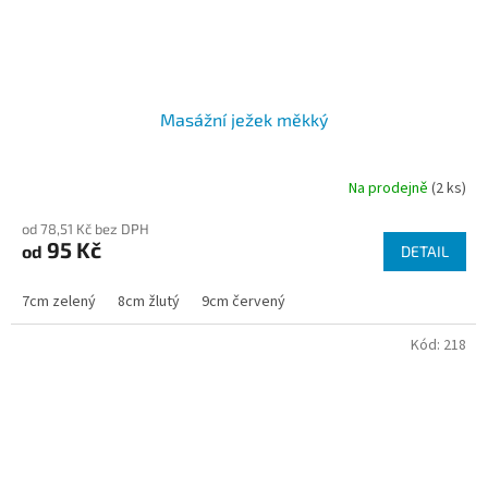
Masážní ježek měkký
Na prodejně
(2 ks)
od 78,51 Kč bez DPH
95 Kč
od
DETAIL
7cm zelený
8cm žlutý
9cm červený
Kód:
218