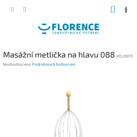
Přejít
NÁKUP
na
obsah
KOŠÍK
Masážní metlička na hlavu 088
30120075
Průměrné
Neohodnoceno
Podrobnosti hodnocení
hodnocení
produktu
je
0,0
z
5
hvězdiček.