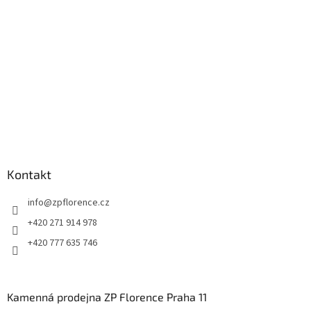
í
Kontakt
info
@
zpflorence.cz
+420 271 914 978
+420 777 635 746
Kamenná prodejna ZP Florence Praha 11