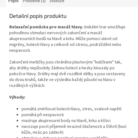
Popis
Podobné (3)
Diskuze
Detailní popis produktu
Relaxační pomůcka pro masáž hlavy.
Unikátní tvar umožňuje
pohodlnou stimulaci nervových zakončení a masáž
akupresurních bodů na hlavě a krku. Může pomoci ulevit od
migrény, bolesti hlavy a celkově od stresu, podráždění nebo
nespavosti.
Zakončení metličky jsou chráněna plastovými "kuličkami" tak,
aby drátky nepůsobily žádnou bolest a hezky klouzaly po
pokožce hlavy. Drátky mají dvě rozdílné délky a jsou sestaveny
do dvou kruhů, takže ve výsledku každý působí na hlavu v
rozdílných výškách.
Výhody:
pomáhá zmírňovat bolesti hlavy, stres, svalové napětí
pomáhá při nespavosti
masíruje akupresurní body na hlavě, krku a kštici
navozuje pocit příjemně mrazivé blaženosti a štěstí (husí
kůže, mráz po zádech)