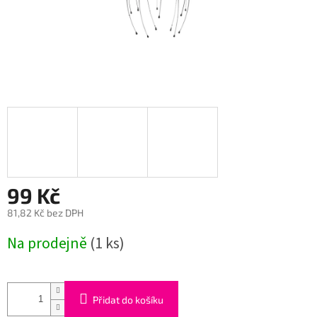
99 Kč
81,82 Kč bez DPH
Měrná
Na prodejně
(1 ks)
cena:
Přidat do košíku