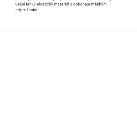
velmi lehký elastický materiál s dokonale měkkým
odpružením.
Z
á
p
a
t
í