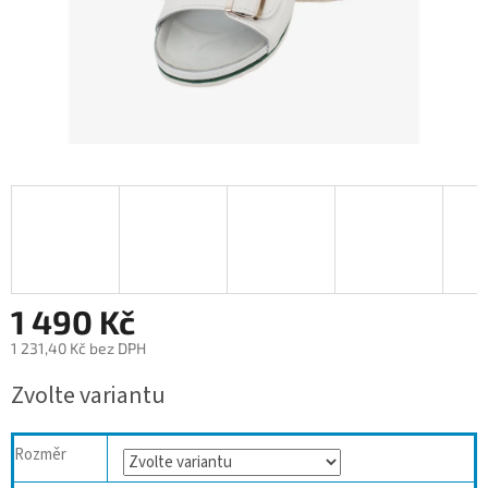
1 490 Kč
1 231,40 Kč bez DPH
Měrná
Zvolte variantu
cena:
Rozměr