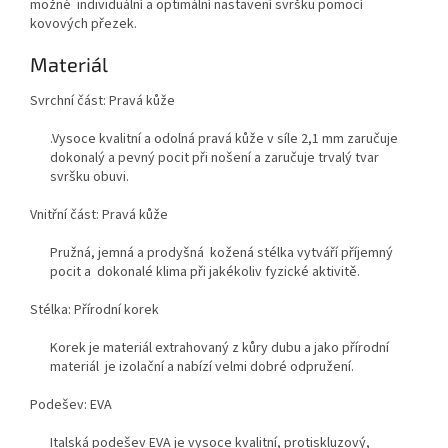
možné individuální a optimální nastavení svršku pomocí
kovových přezek.
Materiál
Svrchní část: Pravá kůže
.Vysoce kvalitní a odolná pravá kůže v síle 2,1 mm zaručuje
dokonalý a pevný pocit při nošení a zaručuje trvalý tvar
svršku obuvi.
Vnitřní část: Pravá kůže
Pružná, jemná a prodyšná kožená stélka vytváří příjemný
pocit a dokonalé klima při jakékoliv fyzické aktivitě.
Stélka: Přírodní korek
Korek je materiál extrahovaný z kůry dubu a jako přírodní
materiál je izolační a nabízí velmi dobré odpružení.
Podešev: EVA
Italská podešev EVA je vysoce kvalitní, protiskluzový,