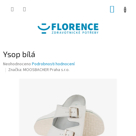
Přejít
NÁKUP
na
obsah
KOŠÍK
Ysop bílá
Průměrné
Neohodnoceno
Podrobnosti hodnocení
hodnocení
Značka:
MOOSBACHER Praha s.r.o.
produktu
je
0,0
z
5
hvězdiček.