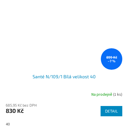
899 Kč
–7 %
Santé N/109/1 Bílá velikost 40
Na prodejně
(1 ks)
685,95 Kč bez DPH
830 Kč
DETAIL
40