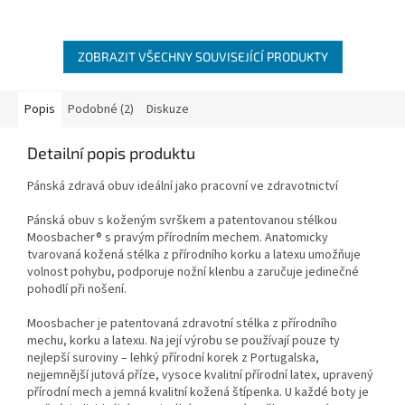
ZOBRAZIT VŠECHNY SOUVISEJÍCÍ PRODUKTY
Popis
Podobné (2)
Diskuze
Detailní popis produktu
Pánská zdravá obuv ideální jako pracovní ve zdravotnictví
Pánská obuv s koženým svrškem a patentovanou stélkou
Moosbacher® s pravým přírodním mechem. Anatomicky
tvarovaná kožená stélka z přírodního korku a latexu umožňuje
volnost pohybu, podporuje nožní klenbu a zaručuje jedinečné
pohodlí při nošení.
Moosbacher je patentovaná zdravotní stélka z přírodního
mechu, korku a latexu. Na její výrobu se používají pouze ty
nejlepší suroviny – lehký přírodní korek z Portugalska,
nejjemnější jutová příze, vysoce kvalitní přírodní latex, upravený
přírodní mech a jemná kvalitní kožená štípenka. U každé boty je