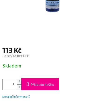
113 Kč
100,89 Kč bez DPH
Měrná
Skladem
cena:
Přidat do košíku
Detailní informace