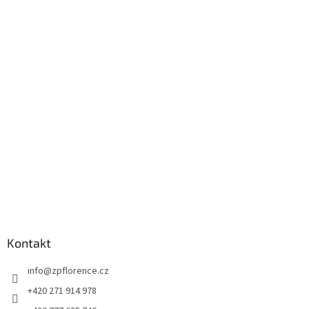
Z
á
p
a
t
í
Kontakt
info
@
zpflorence.cz
+420 271 914 978