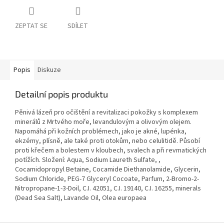
ZEPTAT SE
SDÍLET
Popis
Diskuze
Detailní popis produktu
Pěnivá lázeň pro očištění a revitalizaci pokožky s komplexem
minerálů z Mrtvého moře, levandulovým a olivovým olejem.
Napomáhá při kožních problémech, jako je akné, lupénka,
ekzémy, plísně, ale také proti otokům, nebo celulitidě. Působí
proti křečem a bolestem v kloubech, svalech a při revmatických
potížích. Složení: Aqua, Sodium Laureth Sulfate, ,
Cocamidopropyl Betaine, Cocamide Diethanolamide, Glycerin,
Sodium Chloride, PEG-7 Glyceryl Cocoate, Parfum, 2-Bromo-2-
Nitropropane-1-3-Doil, C.I. 42051, C.I. 19140, C.I. 16255, minerals
(Dead Sea Salt), Lavande Oil, Olea europaea