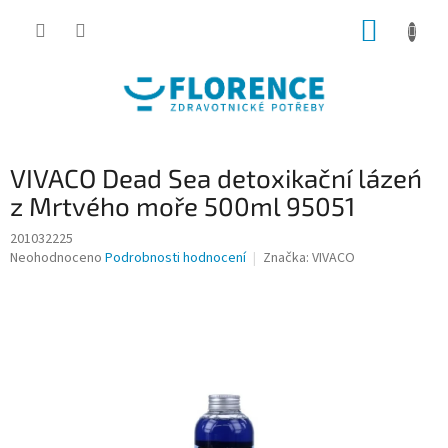
Přejít
NÁKUP
na
obsah
KOŠÍK
VIVACO Dead Sea detoxikační lázeń
z Mrtvého moře 500ml 95051
201032225
Průměrné
Neohodnoceno
Podrobnosti hodnocení
Značka:
VIVACO
hodnocení
produktu
je
0,0
z
5
hvězdiček.