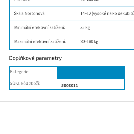
Škála Nortonová:
14–12 (vysoké riziko dekubit
Minimální efektivní zatížení:
35 kg
Maximální efektivní zatížení:
80–180 kg
Doplňkové parametry
Kategorie
:
Zdravotní matrace
SÚKL kód zboží
:
5008011
Z
á
p
a
t