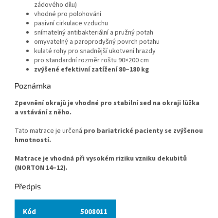
zádového dílu)
vhodné pro polohování
pasivní cirkulace vzduchu
snímatelný antibakteriální a pružný potah
omyvatelný a paroprodyšný povrch potahu
kulaté rohy pro snadnější ukotvení hrazdy
pro standardní rozměr roštu 90×200 cm
zvýšené efektivní zatížení 80–
180 kg
Poznámka
Zpevnění okrajů je vhodné pro stabilní sed na okraji lůžka
a vstávání z něho.
Tato matrace je určená
pro bariatrické pacienty
se zvýšenou
hmotností.
Matrace je vhodná při vysokém riziku vzniku dekubitů
(
NORTON 14–12
).
Předpis
Kód
5008011