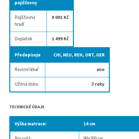
pojišťovny
Pojišťovna
8 001 Kč
hradí
Doplatek
1 499 Kč
Předepisuje
CHI, NEU, REH, ORT, GER
Revizní lékař
ano
Užitná doba
3 roky
TECHNICKÉ ÚDAJE
Výška matrace:
14 cm
Pro rošt:
90×200 cm