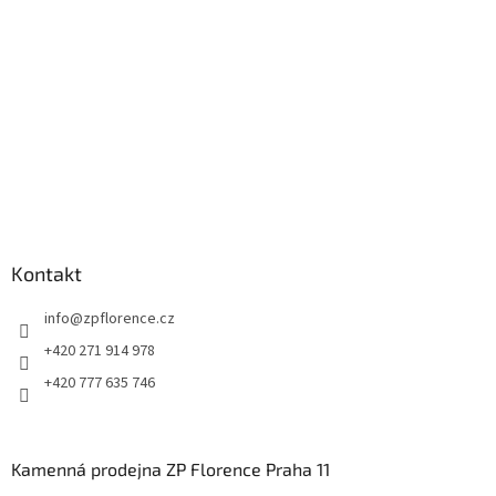
í
Kontakt
info
@
zpflorence.cz
+420 271 914 978
+420 777 635 746
Kamenná prodejna ZP Florence Praha 11