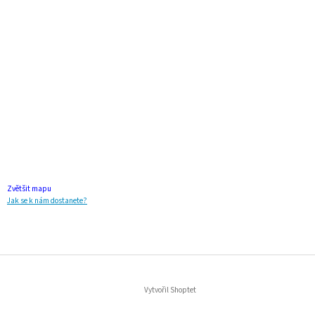
Zvětšit mapu
Jak se k nám dostanete?
Vytvořil Shoptet