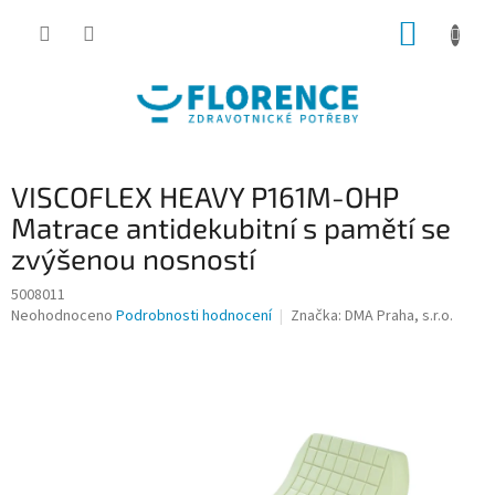
Přejít
NÁKUP
na
obsah
KOŠÍK
VISCOFLEX HEAVY P161M-OHP
Matrace antidekubitní s pamětí se
zvýšenou nosností
5008011
Průměrné
Neohodnoceno
Podrobnosti hodnocení
Značka:
DMA Praha, s.r.o.
hodnocení
produktu
je
0,0
z
5
hvězdiček.