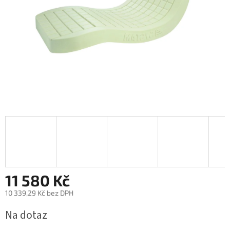
11 580 Kč
10 339,29 Kč bez DPH
Měrná
Na dotaz
cena: