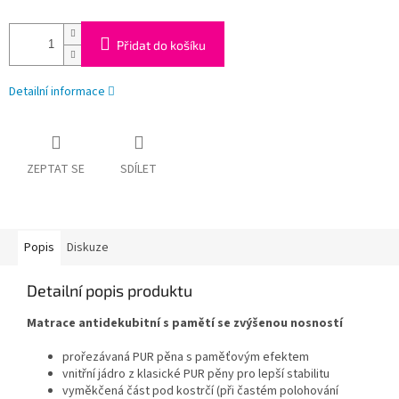
Přidat do košíku
Detailní informace
ZEPTAT SE
SDÍLET
Popis
Diskuze
Detailní popis produktu
Matrace antidekubitní s pamětí se zvýšenou nosností
prořezávaná PUR pěna s paměťovým efektem
vnitřní jádro z klasické PUR pěny pro lepší stabilitu
vyměkčená část pod kostrčí (při častém polohování