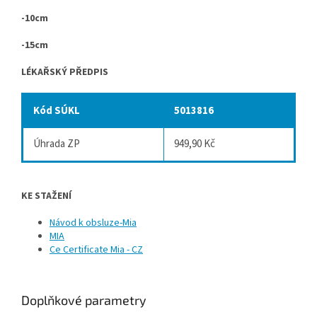
-10cm
-15cm
LÉKAŘSKÝ PŘEDPIS
Kód SÚKL
5013816
Úhrada ZP
949,90 Kč
KE STAŽENÍ
Návod k obsluze-Mia
MIA
Ce Certificate Mia - CZ
Doplňkové parametry