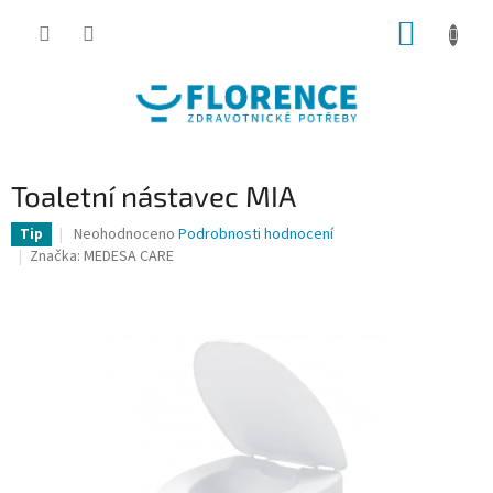
Přejít
NÁKUP
na
obsah
KOŠÍK
Toaletní nástavec MIA
Průměrné
Neohodnoceno
Podrobnosti hodnocení
Tip
hodnocení
Značka:
MEDESA CARE
produktu
je
0,0
z
5
hvězdiček.