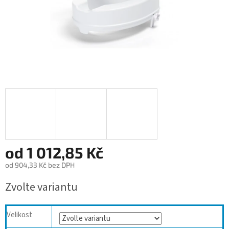
od
1 012,85 Kč
od
904,33 Kč
bez DPH
Měrná
Zvolte variantu
cena:
Velikost