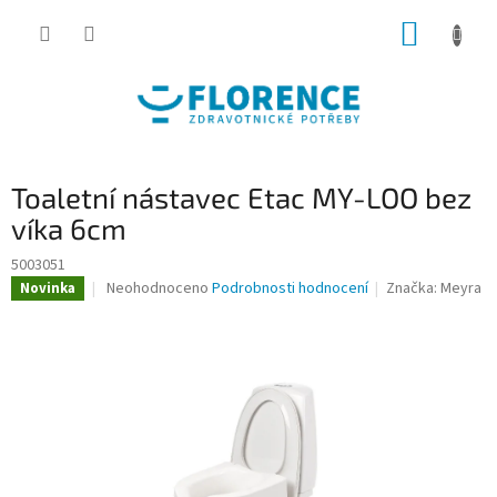
Přejít
NÁKUP
na
obsah
KOŠÍK
Toaletní nástavec Etac MY-LOO bez
víka 6cm
5003051
Průměrné
Neohodnoceno
Podrobnosti hodnocení
Značka:
Meyra
Novinka
hodnocení
produktu
je
0,0
z
5
hvězdiček.