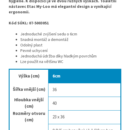
hygieně. K dispozici je ve dvou různých výškách. Toaletní
nástavec Etac My-Loo má elegantní design a vynikající
ergonomii.
Kód SÚKL: 07-5003051
Jednoduché zvýšení sedu o 6cm
Snadná montáž a demontáž
Odolný plast
Pevné uchycení
Jednoduchá údržba díky hladkým povrchům
Lze použít na většinu WC
Výška (cm)
6cm
Šířka vnější (cm)
36
Hloubka vnější
40
(cm)
Rozměry otvoru
23 x 36
(cm)