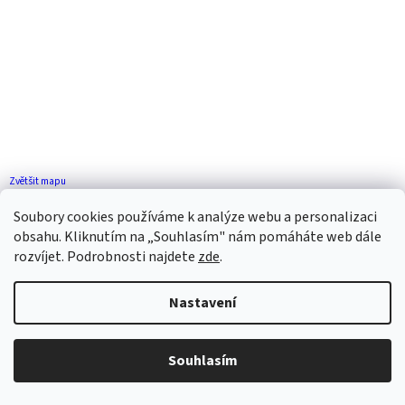
Zvětšit mapu
Jak se k nám dostanete?
Soubory cookies používáme k analýze webu a personalizaci
obsahu. Kliknutím na „Souhlasím" nám pomáháte web dále
rozvíjet. Podrobnosti najdete
zde
.
Nastavení
Vytvořil Shoptet
Souhlasím
Copyright 2026
ZP FLORENCE
. Všechna práva vyhrazena.