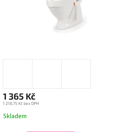
1 365 Kč
1 218,75 Kč bez DPH
Měrná
Skladem
cena: