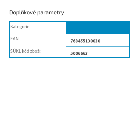
Doplňkové parametry
Kategorie
:
Stomie
EAN
:
768455130030
SÚKL kód zboží
:
5006663
Z
á
p
a
t
í