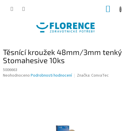
Přejít
NÁKUP
na
obsah
KOŠÍK
Těsnící kroužek 48mm/3mm tenký
Stomahesive 10ks
5006663
Průměrné
Neohodnoceno
Podrobnosti hodnocení
Značka:
ConvaTec
hodnocení
produktu
je
0,0
z
5
hvězdiček.