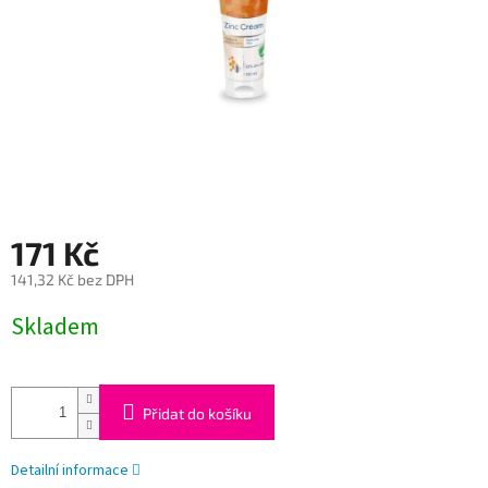
171 Kč
141,32 Kč bez DPH
Měrná
Skladem
cena:
Přidat do košíku
Detailní informace