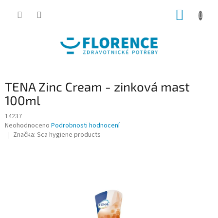
Přejít
NÁKUP
na
obsah
KOŠÍK
TENA Zinc Cream - zinková mast
100ml
14237
Průměrné
Neohodnoceno
Podrobnosti hodnocení
hodnocení
Značka:
Sca hygiene products
produktu
je
0,0
z
5
hvězdiček.