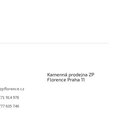
Kamenná prodejna ZP
Florence Praha 11
zpflorence.cz
271 914 978
777 635 746