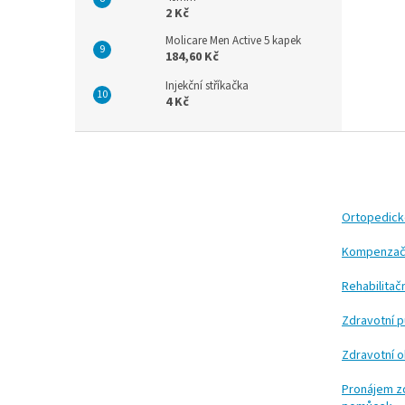
2 Kč
Molicare Men Active 5 kapek
184,60 Kč
Injekční stříkačka
4 Kč
Z
á
p
a
t
Ortopedic
í
Kompenzač
Rehabilita
Zdravotní 
Zdravotní 
Pronájem z