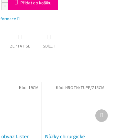
Přidat do košíku
informace
ZEPTAT SE
SDÍLET
Kód:
19CM
Kód:
HROTN/TUPE/Z13CM
Další
produkt
 obvaz Lister
Nůžky chirurgické