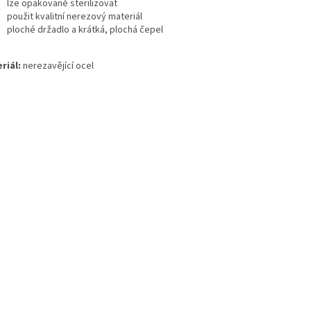
lze opakovaně sterilizovat
použit kvalitní nerezový materiál
ploché držadlo a krátká, plochá čepel
riál:
nerezavějící ocel