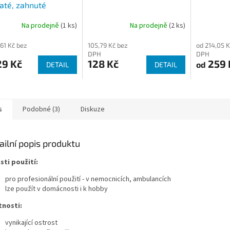
até, zahnuté
Na prodejně
(1 ks)
Na prodejně
(2 ks)
,61 Kč bez
105,79 Kč bez
od 214,05 K
DPH
DPH
29 Kč
128 Kč
259 
od
DETAIL
DETAIL
s
Podobné (3)
Diskuze
ailní popis produktu
sti použití:
pro profesionální použití - v nemocnicích, ambulancích
lze použít v domácnosti i k hobby
tnosti:
vynikající ostrost