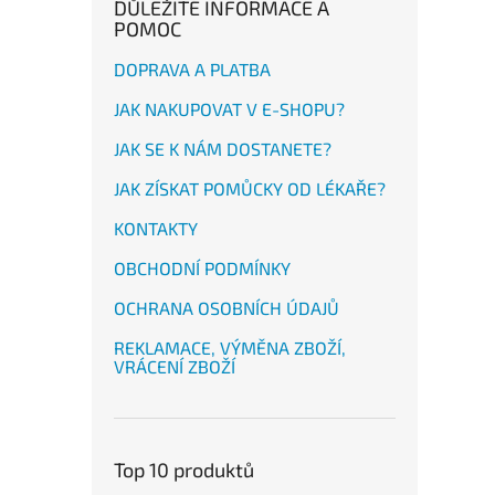
DŮLEŽITÉ INFORMACE A
POMOC
DOPRAVA A PLATBA
JAK NAKUPOVAT V E-SHOPU?
JAK SE K NÁM DOSTANETE?
JAK ZÍSKAT POMŮCKY OD LÉKAŘE?
KONTAKTY
OBCHODNÍ PODMÍNKY
OCHRANA OSOBNÍCH ÚDAJŮ
REKLAMACE, VÝMĚNA ZBOŽÍ,
VRÁCENÍ ZBOŽÍ
Top 10 produktů