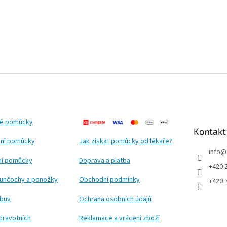
ké pomůcky
Kontakt
ní pomůcky
Jak získat pomůcky od lékaře?
info
@
ční pomůcky
Doprava a platba
+420 
punčochy a ponožky
Obchodní podmínky
+420 
obuv
Ochrana osobních údajů
dravotních
Reklamace a vrácení zboží