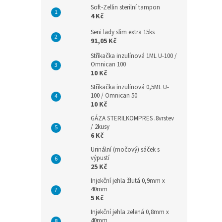
Soft-Zellin sterilní tampon
4 Kč
Seni lady slim extra 15ks
91,05 Kč
Stříkačka inzulínová 1ML U-100 /
Omnican 100
10 Kč
Stříkačka inzulínová 0,5ML U-
100 / Omnican 50
10 Kč
GÁZA STERILKOMPRES .8vrstev
/ 2kusy
6 Kč
Urinální (močový) sáček s
výpustí
25 Kč
Injekční jehla žlutá 0,9mm x
40mm
5 Kč
Injekční jehla zelená 0,8mm x
40mm