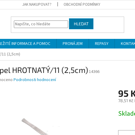
JAK NAKUPOVAT?
OBCHODNÍ PODMÍNKY
HLEDAT
LEŽITÉ INFORMACE A POMOC
PRONÁJEM
REPASY
KONTA
/11 (2,5cm)
lpel HROTNATÝ/11 (2,5cm)
14366
né
noceno
Podrobnosti hodnocení
ní
95 
u
78,51 Kč
Měrná
Skla
cena:
ek.