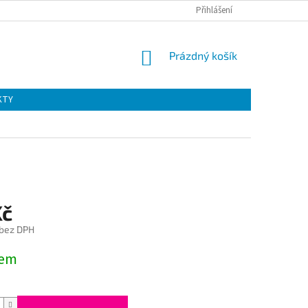
Přihlášení
NÁKUPNÍ
Prázdný košík
KOŠÍK
KTY
Kč
 bez DPH
dem