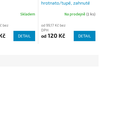
hrotnato/tupé, zahnuté
Skladem
Na prodejně
(1 ks)
č bez
od 99,17 Kč bez
DPH
Kč
120 Kč
od
DETAIL
DETAIL