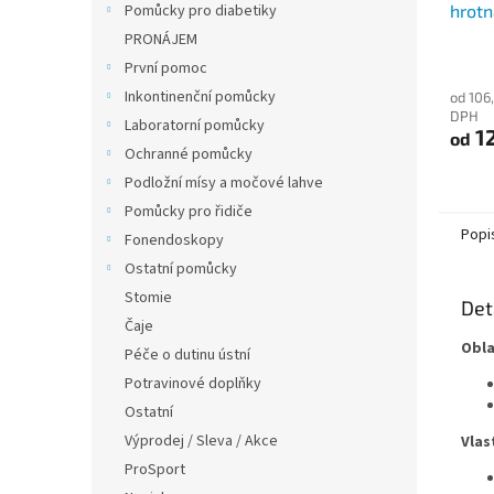
hrotn
Pomůcky pro diabetiky
PRONÁJEM
První pomoc
Inkontinenční pomůcky
od 106
DPH
Laboratorní pomůcky
1
od
Ochranné pomůcky
Podložní mísy a močové lahve
Pomůcky pro řidiče
Popi
Fonendoskopy
Ostatní pomůcky
Stomie
Det
Čaje
Obla
Péče o dutinu ústní
Potravinové doplňky
Ostatní
Výprodej / Sleva / Akce
Vlas
ProSport