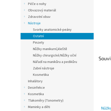
n
Péče o nohy
e
Obvazový materiál
l
Zdravotní obuv
Nástroje
Svorky anatomické-peány
Ostatní
Pinzety
Nůžky manikurní,kleště
Nůžky chirurgické/Nůžky oční
Souvi
Nářadí na manikůru a pedikůru
Zubní nástroje
Kosmetika
Inhalátory
Desinfekce
Kosmetika
Tlakoměry (Tonometry)
Maminky a děti
Nůžky