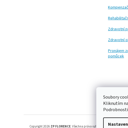
í
Kompenzač
Rehabilita
Zdravotní 
Zdravotní 
Pronájem z
pomůcek
Soubory cook
Kliknutím n
Podrobnosti
Nastaven
Copyright 2026
ZP FLORENCE
. Všechna práva vyhrazena.