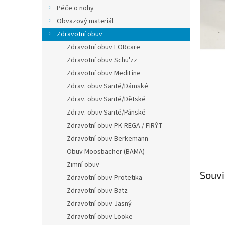
n
Péče o nohy
e
Obvazový materiál
l
Zdravotní obuv
Zdravotní obuv FORcare
Zdravotní obuv Schu'zz
Zdravotní obuv MediLine
Zdrav. obuv Santé/Dámské
Zdrav. obuv Santé/Dětské
Zdrav. obuv Santé/Pánské
Zdravotní obuv PK-REGA / FIRÝT
Zdravotní obuv Berkemann
Obuv Moosbacher (BAMA)
Zimní obuv
Souvi
Zdravotní obuv Protetika
Zdravotní obuv Batz
Zdravotní obuv Jasný
Zdravotní obuv Looke