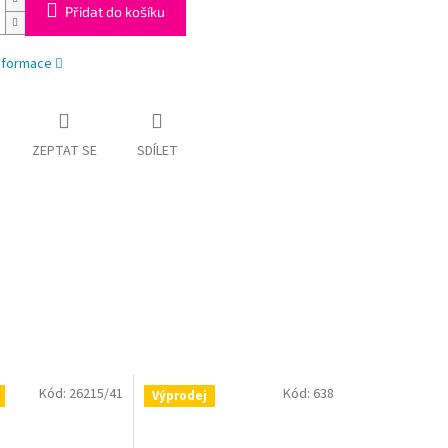
Přidat do košíku
informace
ZEPTAT SE
SDÍLET
Kód:
26215/41
Kód:
638
Výprodej