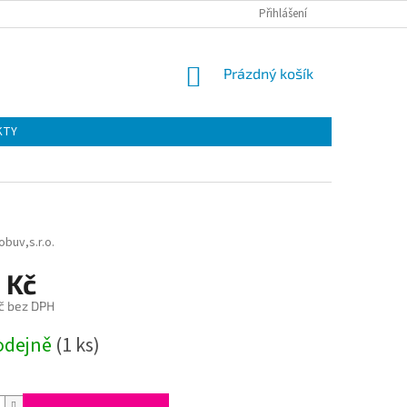
Přihlášení
NÁKUPNÍ
Prázdný košík
KOŠÍK
KTY
buv,s.r.o.
 Kč
č bez DPH
odejně
(1 ks)