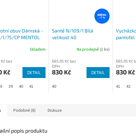
899 Kč
–7 %
otní obuv Dámská -
Santé N/109/1 Bílá
Vycházko
1/1/75/CP MENTOL
velikost 40
pantofel
SAND
Skladem
Na prodejně
(1 ks)
 Kč bez
685,95 Kč bez
685,95 Kč 
DPH
DPH
0 Kč
830 Kč
830 Kč
DETAIL
DETAIL
38
39
40
41
40
41
42
s
Podobné (8)
Diskuze
ailní popis produktu