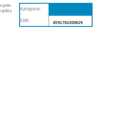
s patu.
Kategorie
:
Zdravotní obuv
 prát v
EAN
:
8591763200629