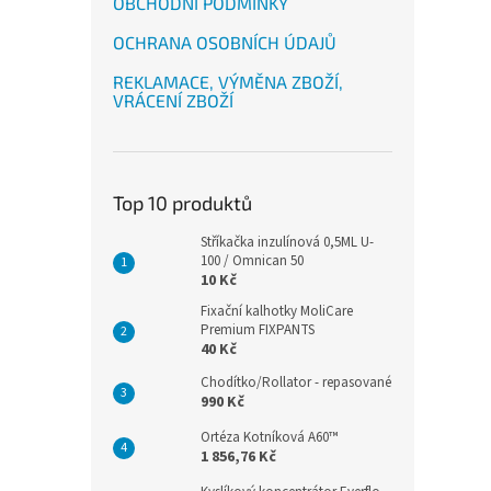
OBCHODNÍ PODMÍNKY
OCHRANA OSOBNÍCH ÚDAJŮ
REKLAMACE, VÝMĚNA ZBOŽÍ,
VRÁCENÍ ZBOŽÍ
Top 10 produktů
Stříkačka inzulínová 0,5ML U-
100 / Omnican 50
10 Kč
Fixační kalhotky MoliCare
Premium FIXPANTS
40 Kč
Chodítko/Rollator - repasované
990 Kč
Ortéza Kotníková A60™
1 856,76 Kč