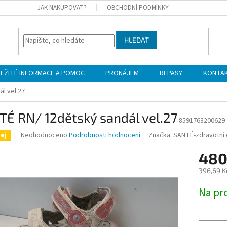
JAK NAKUPOVAT?
OBCHODNÍ PODMÍNKY
HLEDAT
LEŽITÉ INFORMACE A POMOC
PRONÁJEM
REPASY
KONTA
l vel.27
É RN/ 12dětský sandál vel.27
8591763200629
Průměrné
Neohodnoceno
Podrobnosti hodnocení
Značka:
SANTÉ-zdravotní o
ej
hodnocení
produktu
480
je
396,69 K
0,0
z
Měrná
Na pr
5
cena:
hvězdiček.