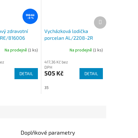
910 Kč
Další
–8 %
produkt
vý zdravotní
Vycházková lodička
 RE/816006
porcelan AL/2208-2R
vel.35
Na prodejně
(1 ks)
Na prodejně
(1 ks)
bez
417,36 Kč bez
DPH
505 Kč
DETAIL
DETAIL
35
Doplňkové parametry