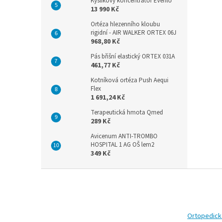
Kyslíkový koncentrátor Everflo
13 990 Kč
Ortéza hlezenního kloubu
rigidní - AIR WALKER ORTEX 06J
968,80 Kč
Pás břišní elastický ORTEX 031A
461,77 Kč
Kotníková ortéza Push Aequi
Flex
1 691,24 Kč
Terapeutická hmota Qmed
289 Kč
Avicenum ANTI-TROMBO
HOSPITAL 1 AG OŠ lem2
349 Kč
Z
á
p
a
t
Ortopedic