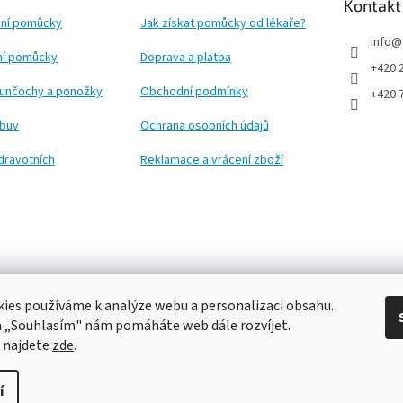
Kontakt
ní pomůcky
Jak získat pomůcky od lékaře?
info
@
ční pomůcky
Doprava a platba
+420 
punčochy a ponožky
Obchodní podmínky
+420 
obuv
Ochrana osobních údajů
dravotních
Reklamace a vrácení zboží
ies používáme k analýze webu a personalizaci obsahu.
a „Souhlasím" nám pomáháte web dále rozvíjet.
 najdete
zde
.
í