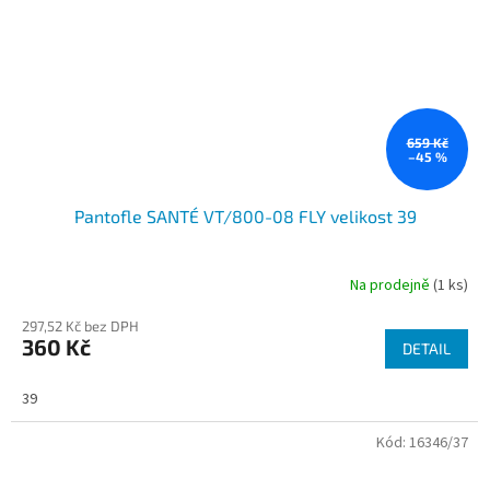
659 Kč
–45 %
Pantofle SANTÉ VT/800-08 FLY velikost 39
Na prodejně
(1 ks)
297,52 Kč bez DPH
360 Kč
DETAIL
39
Kód:
16346/37