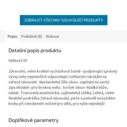
ZOBRAZIT VŠECHNY SOUVISEJÍCÍ PRODUKTY
Popis
Podobné (8)
Diskuze
Detailní popis produktu
Velikost 20
Zdravotní, velmi kvalitní vycházková Santé - podporující správný
vývoj nohy nejmenších odpovídající veškerým nárokům na
zdravé obouvání . Nastavitelná šíře obuvi -zapínání na suchý
zips.Vhodné i pro širokou nohu . Svršek obuvi -hladká kůže,
nubuk. Tvarovaná anatomická, vyjímatelná stélka. Lehká, velmi
flexibilní podrážka.Zdravé obouvání, péče a pohodlí na každém
kroku při celodenním nošení pro děti, pro naše nejmilejší
Doplňkové parametry