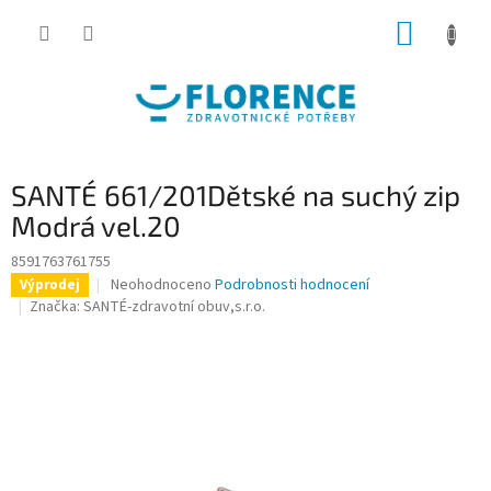
Přejít
NÁKUP
na
obsah
KOŠÍK
SANTÉ 661/201Dětské na suchý zip
Modrá vel.20
8591763761755
Průměrné
Neohodnoceno
Podrobnosti hodnocení
Výprodej
hodnocení
Značka:
SANTÉ-zdravotní obuv,s.r.o.
produktu
je
0,0
z
5
hvězdiček.