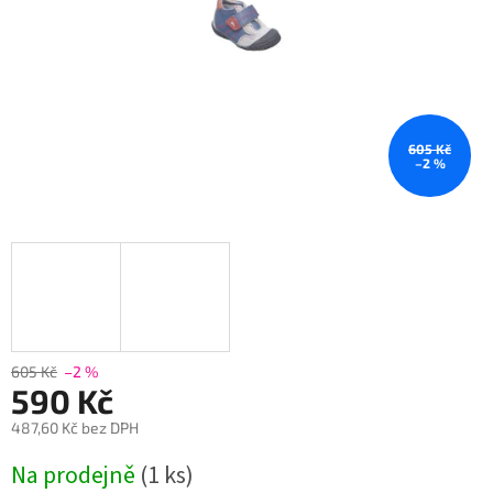
605 Kč
–2 %
605 Kč
–2 %
590 Kč
487,60 Kč bez DPH
Měrná
Na prodejně
(1 ks)
cena: