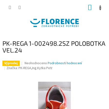
Přejít
NÁKUP
na
obsah
KOŠÍK
PK-REGA 1-002498.2SZ POLOBOTKA
VEL.24
Průměrné
Neohodnoceno
Podrobnosti hodnocení
Výprodej
hodnocení
Značka:
PK-REGA,Ing.Kytka Petr
produktu
je
0,0
z
5
hvězdiček.