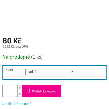
80 Kč
66,12 Kč bez DPH
Měrná
Na prodejně
(1 ks)
cena:
Dělení
Přidat do košíku
Detailní informace